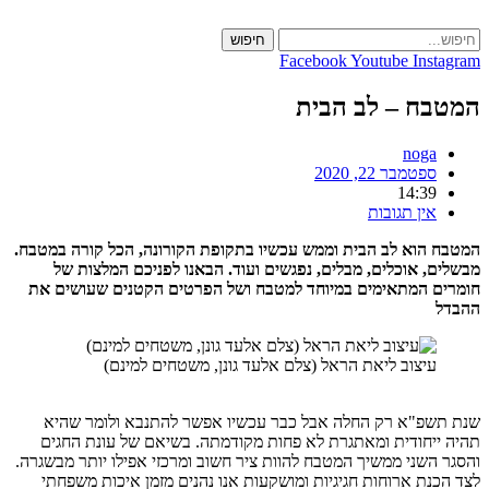
חיפוש
c
Facebook
Youtube
Ins
ח – לב הבית
noga
ספטמבר 22, 2020
14:39
אין תגובות
הוא לב הבית וממש עכשיו בתקופת הקורונה, הכל קורה במטבח.
, אוכלים, מבלים, נפגשים ועוד. הבאנו לפניכם המלצות של
ם המתאימים במיוחד למטבח ושל הפרטים הקטנים שעושים את
עיצוב ליאת הראל (צלם אלעד גונן, משטחים למינם)
שפ"א רק החלה אבל כבר עכשיו אפשר להתנבא ולומר שהיא
יחודית ומאתגרת לא פחות מקודמתה. בשיאם של עונת החגים
השני ממשיך המטבח להוות ציר חשוב ומרכזי אפילו יותר מבשגרה.
נת ארוחות חגיגיות ומושקעות אנו נהנים מזמן איכות משפחתי