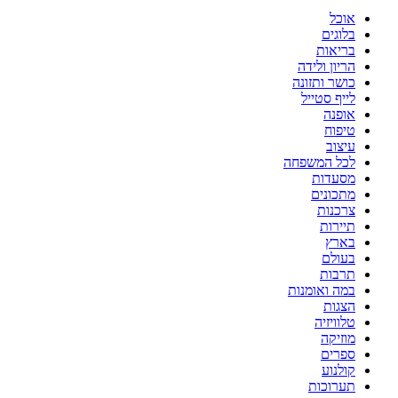
אוכל
בלוגים
בריאות
הריון ולידה
כושר ותזונה
לייף סטייל
אופנה
טיפוח
עיצוב
לכל המשפחה
מסעדות
מתכונים
צרכנות
תיירות
בארץ
בעולם
תרבות
במה ואומנות
הצגות
טלוויזיה
מוזיקה
ספרים
קולנוע
תערוכות