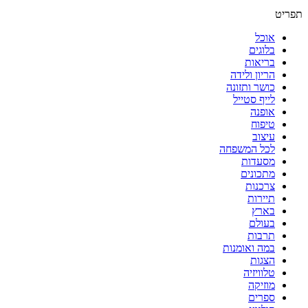
אוכל
בלוגים
בריאות
הריון ולידה
כושר ותזונה
לייף סטייל
אופנה
טיפוח
עיצוב
לכל המשפחה
מסעדות
מתכונים
צרכנות
תיירות
בארץ
בעולם
תרבות
במה ואומנות
הצגות
טלוויזיה
מוזיקה
ספרים