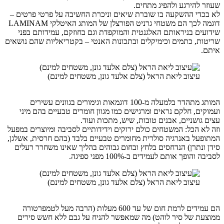
להירגע ולהפיג מתחים.
י ההשקעה בו שוברת שיאים וניכרת החשיבה על פרטי פרטים –
דוגמה לכך הם משטחי גרניט הפורצלן של המותג האיטלקי LAMINAM
ם בניראותם האלגנטית והמוקפדת וגם בחוזקם, עמידותם בפני
, כתמים וכימיקלים ובתכונות האנטי – בקטריאליות שהם נושאים
עיצוב ליאת הראל (צלם אלעד גונן, משטחים למינם)
המותג מתהדר בלמעלה מ-100 דוגמאות וגימורים בגוונים עשירים
ם, חלקם נראים ומרגישים כמו מגוון חומרים טבעיים בהם מיני
ושניים, אבנים טובות, שיש, מתכות ועוד.
 הכל: המשטחים כולם ירוקים וידידותיים לסביבה ומיוצרים במפעל
ל באנרגיה סולרית מחומרים טבעיים בלבד (בהם חרסית, אשלגן,
נתרן) הנדחסים בלחץ ובחום גבוהים בהליך שאינו משחרר רעלים
ופך אותם לעמידים ב-100% מפני ספיגה.
עיצוב ליאת הראל (צלם אלעד גונן, משטחים למינם)
הם עמידים לרמת חום של עד 600 מעלות (הרבה מעל לטמפרטורה
ת של סיר לוהט) מה שמאפשר להניח על גבם ללא חשש סירים