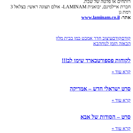
ם או פלטה של שבת.
חברת איילמינם, יבואנית LAMINAM- אולם תצוגה ראשי: בצלאל 3
www.laminam.co.il
ודם
עיצוב חדר אמבט כמו בבית מלון
 הזמן לנוח
הבא
ת פספורטכארד שימו לב!!!
ד »
שראלי חדש – אמריקה
ד »
 הסודות של אבא
ד »