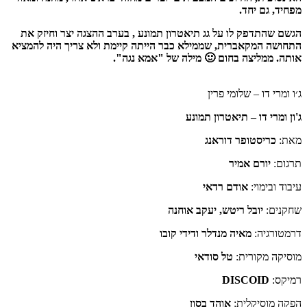
מפחיד, גם יחד.
הגשם שהתדפק לו על גג תיאטרון תמונע , בערב ההצגה יצר וחיזק את
התחושה המקאברית, שממילא כבר הייתה קיימת ולא צריך היה להמציא
אותה. ממליצה בחום 🙂
מילה של "אמא נגה".
ג׳ו ומרי דו – שלומי פרין
ג'ון ומרי דו – תיאטרון תמונע
מאת:
כריסטופר דוראנג
תרגום:
יורם אמיר
עיבוד ובימוי:
אודם רדאי
שחקנים:
יובל ריטש, יעקב אוחנה
דרמטורגיה:
מאיה מנדלר ודידי קובו
מוסיקה מקורית:
טל סודאי
רמיקס:
DISCOID
הפקה מוסיקלית:
אוהד בסון