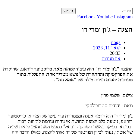
Skip
to
חיפוש
content
Facebook
Youtube
Instagram
הצגה – ג'ון ומרי דו
noga
ינואר 11, 2023
20:33
אין תגובות
ההצגה "ג'ון ומרי דו" היא עיבוד למחזה מאת כריסטופר דוראנג, שחוקרת
את הפרקטיקה וההתהוות של נושא מטריד אחד: התעללות בתוך
מערכות יחסים זוגיות. מילה של "אמא נגה".
צילום: שלומי פרין
מאת : יהודית סטרובולסקי
ג'ון ומרי דו היא דרמה אפלה ומצמררת פרי עיטו של המחזאי כריסטופר
דוראנג, נוטעת בלב הצופה תחושת אי נוחות וגורמת לתזוזות רבות
בכיסא, בעיקר כאשר השחקן קרב אלי כמעט נשען והציג לי את שיניה
של אשתו, נעתי לכיוון הפרטנר שליווה אותי להצגה, כאילו הדבר היה