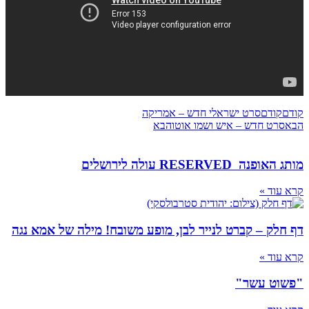
קודם
קודם
סרט ישראלי חדש – אמריקה
הבא
סרט חדש – איש ושמו אוטו
הבא
מותג האופנה RESERVED עולה לירושלים
קרא עוד »
דף חלק – קברט לנייר לבן, מופע משובח! מילה של אמא נגה
קרא עוד »
"פשוט עשר"