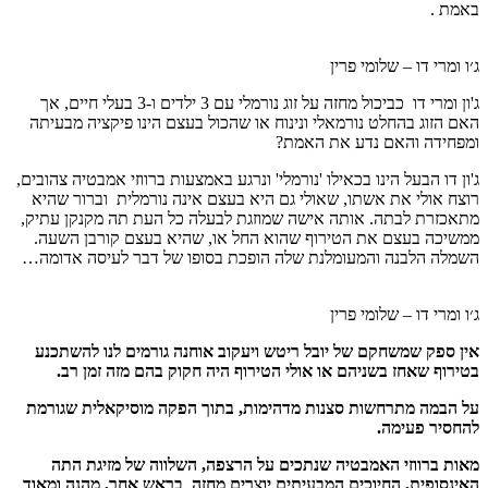
באמת .
ג׳ו ומרי דו – שלומי פרין
ג'ון ומרי דו כביכול מחזה על זוג נורמלי עם 3 ילדים ו-3 בעלי חיים, אך
האם הזוג בהחלט נורמאלי ונינוח או שהכול בעצם הינו פיקציה מבעיתה
ומפחידה והאם נדע את האמת?
ג'ון דו הבעל הינו בכאילו 'נורמלי' ונרגע באמצעות ברווזי אמבטיה צהובים,
רוצח אולי את אשתו, שאולי גם היא בעצם אינה נורמלית וברור שהיא
מתאכזרת לבתה. אותה אישה שמוזגת לבעלה כל העת תה מקנקן עתיק,
ממשיכה בעצם את הטירוף שהוא החל או, שהיא בעצם קורבן השעה.
השמלה הלבנה והמעומלנת שלה הופכת בסופו של דבר לעיסה אדומה…
ג׳ו ומרי דו – שלומי פרין
אין ספק שמשחקם של יובל ריטש ויעקוב אוחנה גורמים לנו להשתכנע
בטירוף שאחז בשניהם או אולי הטירוף היה חקוק בהם מזה זמן רב.
על הבמה מתרחשות סצנות מדהימות, בתוך הפקה מוסיקאלית שגורמת
להחסיר פעימה.
מאות ברווזי האמבטיה שנתכים על הרצפה, השלווה של מזיגת התה
האינסופית, החיוכים המבעיתים יוצרים מחזה בראש אחר, מהנה ומאוד