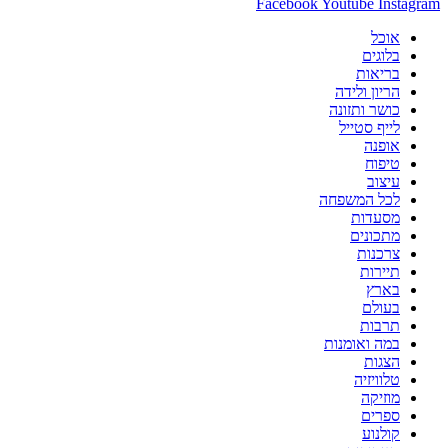
Facebook
Youtube
Instagram
אוכל
בלוגים
בריאות
הריון ולידה
כושר ותזונה
לייף סטייל
אופנה
טיפוח
עיצוב
לכל המשפחה
מסעדות
מתכונים
צרכנות
תיירות
בארץ
בעולם
תרבות
במה ואומנות
הצגות
טלוויזיה
מוזיקה
ספרים
קולנוע