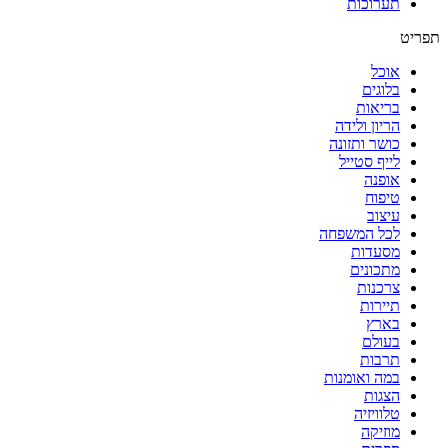
תערוכות
תפריט
אוכל
בלוגים
בריאות
הריון ולידה
כושר ותזונה
לייף סטייל
אופנה
טיפוח
עיצוב
לכל המשפחה
מסעדות
מתכונים
צרכנות
תיירות
בארץ
בעולם
תרבות
במה ואומנות
הצגות
טלוויזיה
מוזיקה