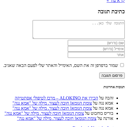
קרא עוד »
כתיבת תגובה
להגיב
הזן
את
הזן
השם
את
הזן
שלך
כתובת
את
או
דואר
כתובת
שמור בדפדפן זה את השם, האימייל והאתר שלי לפעם הבאה שאגיב.
שם
האלקטרוני
אתר
משתמש
שלך
האינטרנט
כדי
כדי
שלך
להגיב
להגיב
(אופציונלי)
תגובות אחרונות
זהבה
על
הכירו את ALOKINO – מרכז לטיפולי אסתטיקה
אמא נגה
על
צומת הגומא! חובה לעצור. מילה של "אמא נגה"
אמא נגה
על
צומת הגומא! חובה לעצור. מילה של "אמא נגה"
בוריס בוחבוט
על
צומת הגומא! חובה לעצור. מילה של "אמא נגה"
אורנה
על
צומת הגומא! חובה לעצור. מילה של "אמא נגה"