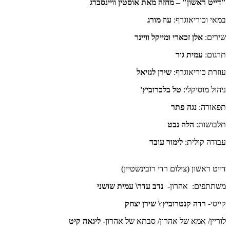
"דייט ראשון" – מחזה מאת אוסטין וויינסברג
במאי וכוריאוגרף:
עוז מורג
שירים:
אלן זכארי ומייקל וויינר
תרגום:
עמית גור
עוזרת כוריאוגרף:
שירן לגזיאל
ניהול מוסיקלי:
טל בלכרוביץ'
תפאורה:
נגה פתר
תלבושות:
הלה נבט
עבודה קולית:
לימור עובד
דייט ראשון (צילום רדי רובינשטיין)
משתתפים: אהרון-
נדב עדר\ עמית שושני
קייסי-
רדה קנטרוביץ׳\ שירן יצחק
לוריין/ אמא של אהרון/ סבתא של אהרון-
ליגאה קיט