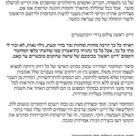
של בני משפחה, חברים ואקסים מיתולוגיים שהופכים את הדייט לכישלון
מועד. אבל ככל שהלילה מתארך וחומות ההגנה קורסות אט אט,
מצליחים אהרון וקייסי לראות מעבר לדעות הקדומות ולרושם הראשוני
וליצור התחלה של מה שנראה כקשר.
דייט ראשון צילום (רדי רובינשטיין)
ראיתי כל כך הרבה מחזות ומחזות זמר בחיי וכעת, גילוי נאות, לא זכור לי
מתי כל כך, אבל כל כך נהניתי בתיאטרון כמו שחשתי כלפי המחזמר
הקסום 'דייט ראשון' בכיכובם של שישה שחקנים מוכשרים עד כאב.
סיפור המחזמר המודרני עוסק בסיוט האישי של כל רווק ורווקה למצוא
לעצמו זוגיות משלו, מפגש בין זוג רווקים שחוו בעברם שלל אכזבות
ואהבות שלא מומשו לחתונה, הם הבסיס להתרחשויות, דמויות מן העבר
וחברים צצים ללא הרף במחשבות ומקפידים לתת עצות והוראות לכל
אחד משני הרווקים במהלך המפגש בו הם לומדים האחד את השניה
בדקדקנות מלווה בעליות ומורדות.
המחזמר הציני, קומי ומצחיק מציג גם כמה רגעים דרמטיים ונוגעים ללב.
הקלישאה של דייט ראשון שרבים היו שמחים לוותר עליו נשזר בתוך
העולם העכשווי, הקר, המנוכר, זה של הרשתות החברתיות ומדגיש את
הקושי העז ביצירת זוגיות אמיתית וטובה.