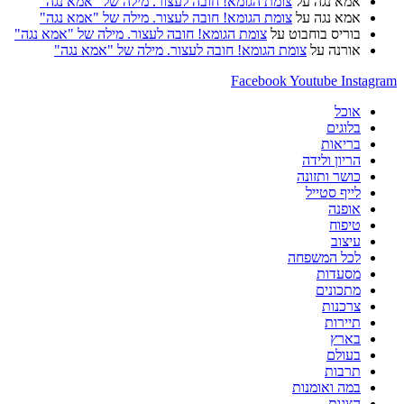
אמא נגה
על
צומת הגומא! חובה לעצור. מילה של "אמא נגה"
אמא נגה
על
צומת הגומא! חובה לעצור. מילה של "אמא נגה"
בוריס בוחבוט
על
צומת הגומא! חובה לעצור. מילה של "אמא נגה"
אורנה
על
צומת הגומא! חובה לעצור. מילה של "אמא נגה"
Facebook
Youtube
Instagram
אוכל
בלוגים
בריאות
הריון ולידה
כושר ותזונה
לייף סטייל
אופנה
טיפוח
עיצוב
לכל המשפחה
מסעדות
מתכונים
צרכנות
תיירות
בארץ
בעולם
תרבות
במה ואומנות
הצגות