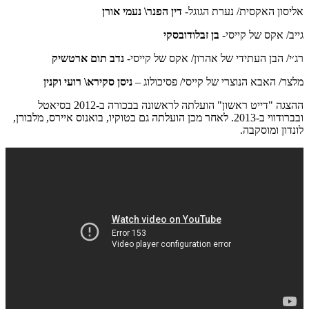
אליסון האקסית/ נערת הגוגל-
דין הפנר\ נעמי אורן
גייב/ אקס של קייסי-
בן זבלודובסקי
רג׳י/ הבן העתידי של אהרון/ אקס של קייסי-
נדב תום ארטשיק
מלצר/ האבא הנוצרי של קייסי/ פסיכולוג –
ניסן סקירא\ רועי וקנין
ההצגה "דייט ראשון" הועלתה לראשונה בבכורה ב-2012 בסיאטל
ובברודווי ב-2013. לאחר מכן הועלתה גם בטוקיו, בואנוס איירס, מלבורן,
לונדון ומוסקבה.