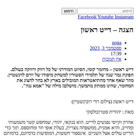
Skip
to
חיפוש
content
Facebook
Youtube
Instagram
הצגה – דייט ראשון
noga
ספטמבר 3, 2023
17:39
אין תגובות
דייט ראשון – מחזמר קומי, הסיוט המודרני של כל רווק ורווקה בעולם.
הפקת גמר שנה של תלמידי הסטודיו למשחק מיסודו של יורם לוינשטיין.
מוזר שאף אחד מהתיאטראות המובילים בארץ לא בחר להציג את
המחזמר, שהינו ממתק מתמשך. מושלם! מילה של "אמא נגה".
דייט ראשון (צילום רדי רובינשטיין)
מאת : יהודית סטרובולסקי
אהרון וקייסי נפגשים לדייט. הוא בנקאי, יהודי, שמחפש קשר משמעותי
ומחייב, והיא אמנית, ממשפחה נוצרית, בעלת אופי חד ומחוספס. תוך כדי
הדייט עולים אצל השניים אינספור חששות, המופיעות בדמיונם, בדמותם