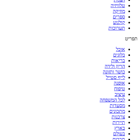
טלוויזיה
מוזיקה
ספרים
קולנוע
תערוכות
תפריט
אוכל
בלוגים
בריאות
הריון ולידה
כושר ותזונה
לייף סטייל
אופנה
טיפוח
עיצוב
לכל המשפחה
מסעדות
מתכונים
צרכנות
תיירות
בארץ
בעולם
תרבות