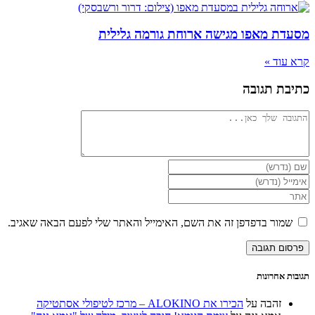
מסעדת מאפו מגישה ארוחת גורמה גלילית
קרא עוד »
כתיבת תגובה
להגיב
הזן
את
הזן
השם
את
הזן
שלך
כתובת
את
או
דואר
כתובת
שמור בדפדפן זה את השם, האימייל והאתר שלי לפעם הבאה שאגיב.
שם
האלקטרוני
אתר
משתמש
שלך
האינטרנט
כדי
כדי
שלך
להגיב
להגיב
(אופציונלי)
תגובות אחרונות
זהבה
על
הכירו את ALOKINO – מרכז לטיפולי אסתטיקה