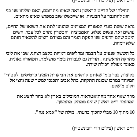
דייט ראשון (צילום רדי רובינשטיין)
תחילתו של הדייט הראשון נראה שאינו מתרומם, האם יצליחו שני בני
הזוג להתגבר על הבעיות או שייכשלו שוב במפגש שאינו מתאים.
נראה ששת בוגרי הסטודיו המצוינים שהגיעו לתת את השואו של החיים,
עושים זאת פשוט נפלא. האמביציה והכשרון נתזים לכל עבר. חשים
היטב שהם יודעים שזו הפקת הגמר והם מצידם רוצים להשאיר חותם
שלא יימחה.
כל הששה שנעים על הבמה ומחליפים דמויות בקצב רצחני, שבו את ליבי
מהדקה הראשונה , תודות גם לעבודת בימוי מושלמת, תפאורה גאונית,
סאונד מעולה ויכולת שירה.
בקיצור, כבר בזמן שאתם קוראים את הביקורת הזמינו כרטיסים לסטודיו
המיוחד במרכז שכונת התקווה, בתל אביב ותכנסו למשך שעה וחצי אל
חלום מושלם.
מוזר שאף אחד מהתיאטראות המובילים בארץ לא בחר להציג את
המחזמר דייט ראשון שהינו ממתק מתמשך.
10 מתוך 10 מבלי לחכוך בדעתי.
מילה של "אמא נגה".
דייט ראשון (צילום רדי רובינשטיין)