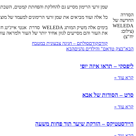
שמן זרעי הרימון מסייע גם להחלקת והפחתת קמטים, השבת הג
הסדרה
כל אלה ועוד מביאים את שמן זרעי הרימונים למעמד של מוצ
החדשה של
WELEDA
בימים אלה משיק המותג EDA
(צילום:
את העור והם מסייעים לגוון אחיד יותר של העור ולמראה עור צעיר וזוהר יותר. הסדרה החדשה כוללת 5 מוצרים חדש
יח"צ)
קודם
קודם
סולתם – חגיגה צבעונית במטבח
הבא
"בצק טדאם" והילדים נהנים
הבא
ליפסקי – תראו איזה יופי
קרא עוד »
סרט – הסודות של אבא
קרא עוד »
היירסטטיקס – הזרקת שיער תוך פחות משעה
קרא עוד »