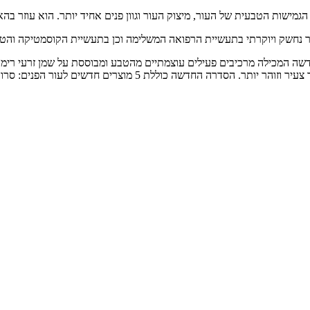
מישות הטבעית של העור, מיצוק העור וגוון פנים אחיד יותר. הוא עוזר בהא
ר נחשק ויוקרתי בתעשיית הרפואה המשלימה וכן בתעשיית הקוסמטיקה והטי
WEL סדרת אנטי אייג'ינג חדשה המכילה מרכיבים פעילים עוצמתיים מהטבע ומבוססת על ש
ים לעור הפנים: סרום, קרם יום, קרם לילה, קרם עיניים ושמן רימונים ממצק.