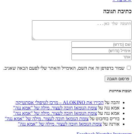
כתיבת תגובה
להגיב
הזן
את
הזן
השם
את
הזן
שלך
כתובת
את
או
דואר
כתובת
שמור בדפדפן זה את השם, האימייל והאתר שלי לפעם הבאה שאגיב.
שם
האלקטרוני
אתר
משתמש
שלך
האינטרנט
כדי
כדי
שלך
להגיב
להגיב
(אופציונלי)
תגובות אחרונות
זהבה
על
הכירו את ALOKINO – מרכז לטיפולי אסתטיקה
אמא נגה
על
צומת הגומא! חובה לעצור. מילה של "אמא נגה"
אמא נגה
על
צומת הגומא! חובה לעצור. מילה של "אמא נגה"
בוריס בוחבוט
על
צומת הגומא! חובה לעצור. מילה של "אמא נגה"
אורנה
על
צומת הגומא! חובה לעצור. מילה של "אמא נגה"