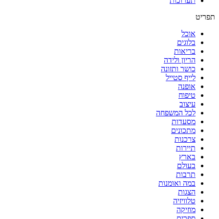
תערוכות
תפריט
אוכל
בלוגים
בריאות
הריון ולידה
כושר ותזונה
לייף סטייל
אופנה
טיפוח
עיצוב
לכל המשפחה
מסעדות
מתכונים
צרכנות
תיירות
בארץ
בעולם
תרבות
במה ואומנות
הצגות
טלוויזיה
מוזיקה
ספרים