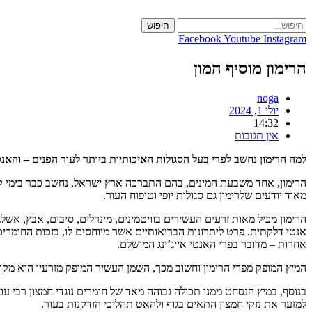
Skip
to
חיפוש
content
Facebook
Youtube
Instagram
הרימון מוסיף המון
noga
יולי 1, 2024
14:32
אין תגובות
למה הרימון נחשב לפרי בעל הסגולות האיכותיות ביותר לעור הפנים – והאנטי
הרימון, אחד משבעת המינים, בהם התברכה ארץ ישראל, נחשב כבר בימי קדם
מאוד יודעים שלרימון גם סגולות יופי וטיפוח העור.
הרימון מכיל מאות זרעים העשירים בוויטמינים, מינרלים, סיבים, אבץ, אשלגן
אנטי דלקתית. פרט ליתרונות הבריאותיים אשר מיוחסים לו, בזכות החומרים 
אחרות – מדובר בפרי האנטי אייג’ינג המושלם.
המיץ המופק מפרי הרימון וחשוב מכך, השמן העשיר המופק מזרעיו הוא מקור
בנוסף, במיץ הנסחט ממנו תכולה גבוהה מאד של חומרים נוגדי חמצון רבי עוצ
למזער את נזקי חמצון התאים בגוף ולהאט תהליכי הזדקנות בעור.