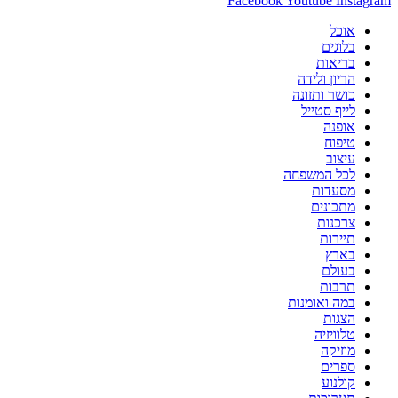
Facebook
Youtube
Instagram
אוכל
בלוגים
בריאות
הריון ולידה
כושר ותזונה
לייף סטייל
אופנה
טיפוח
עיצוב
לכל המשפחה
מסעדות
מתכונים
צרכנות
תיירות
בארץ
בעולם
תרבות
במה ואומנות
הצגות
טלוויזיה
מוזיקה
ספרים
קולנוע