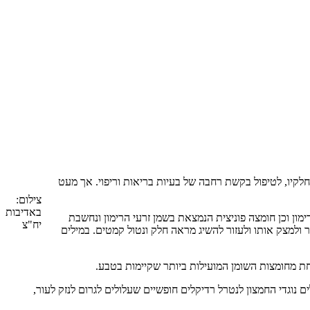
לקיו, לטיפול בקשת רחבה של בעיות בריאות וריפוי. אך מעט
צילום:
באדיבות
רימון וכן חומצה פוניצית הנמצאת בשמן זרעי הרימון ונחשבת
יח"צ
ר ולמצק אותו ולעזור להשיג מראה חלק ונטול קמטים. במילים
חת מחומצות השומן המועילות ביותר שקיימות בטבע.
ם נוגדי החמצון לנטרל רדיקלים חופשיים שעלולים לגרום לנזק לעור,