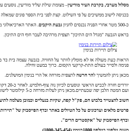
מסלול מערבי, בקרבת העיר מודיעין
– מצומת שילת שליד מודיעין, נוסעים על כביש 446 לכיוון הכיכר הסמוכה לישוב נילי ופונים מזרחה לכביש 463. עוקבים 
בכניסה לישוב ממשיכים על פי השילוט. קצת לפני בית הספר פונים שמאלה לכ
כ-500 מטר אחרי הפניה נכנסים לחניון
גבעת היקבים
. האתר הארכיאולוגי מ
בראש הגבעה "מגדל הים התיכון" תצפית מרהיבה לעבר חוף הים התיכון.
צילום תיירות בנימין
פנימה ולסייר בעולם התת-קרקעי הקסום. כרוך במעט זחילה.
מכאן ניתן להמשיך ל
הר חרשה
לתצפית מזרחה אל הרי בנימין המושלגים.
ועם המטה הלבן יפה שבעתיים.מכאן ניתן לעלות מזרחה כ-5 קילומטר לישוב עטרת לראות עוד קצת שלג, או לצאת מערבה על כביש 463 דרך נוה צוף לצומת עופרים שעל כביש 446.
חשוב להצטייד בלבוש חם, פק"ל קפה, שקיות בנעליים וכמובן מצלמה לתיעוד
פרטים מלאים ועדכונים על כל הטיולים באתר ובדף הפייסבוק של "תיירות ב
ובדף הפייסבוק של "אקסטרים הרים".
מענה טלפוני בטלפון 1800בנימין (1800-345-454)