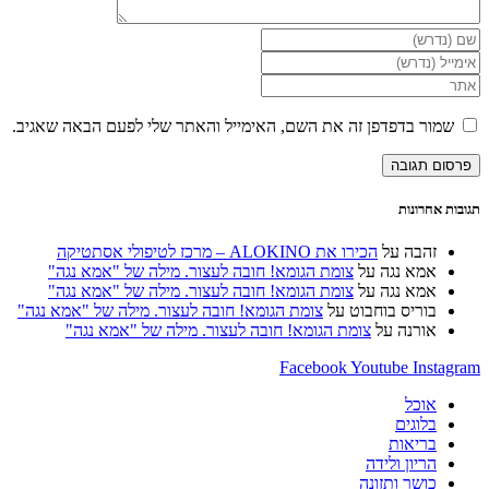
הזן
את
הזן
השם
את
הזן
שלך
כתובת
את
או
דואר
כתובת
שמור בדפדפן זה את השם, האימייל והאתר שלי לפעם הבאה שאגיב.
שם
האלקטרוני
אתר
משתמש
שלך
האינטרנט
כדי
כדי
שלך
להגיב
להגיב
(אופציונלי)
תגובות אחרונות
זהבה
על
הכירו את ALOKINO – מרכז לטיפולי אסתטיקה
אמא נגה
על
צומת הגומא! חובה לעצור. מילה של "אמא נגה"
אמא נגה
על
צומת הגומא! חובה לעצור. מילה של "אמא נגה"
בוריס בוחבוט
על
צומת הגומא! חובה לעצור. מילה של "אמא נגה"
אורנה
על
צומת הגומא! חובה לעצור. מילה של "אמא נגה"
Facebook
Youtube
Instagram
אוכל
בלוגים
בריאות
הריון ולידה
כושר ותזונה