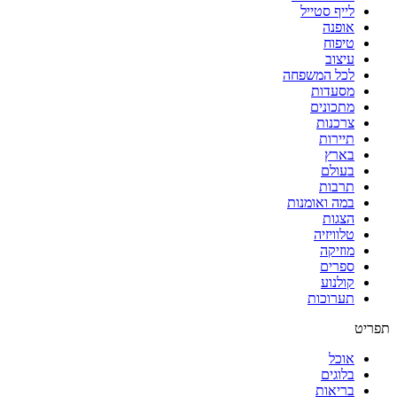
לייף סטייל
אופנה
טיפוח
עיצוב
לכל המשפחה
מסעדות
מתכונים
צרכנות
תיירות
בארץ
בעולם
תרבות
במה ואומנות
הצגות
טלוויזיה
מוזיקה
ספרים
קולנוע
תערוכות
תפריט
אוכל
בלוגים
בריאות