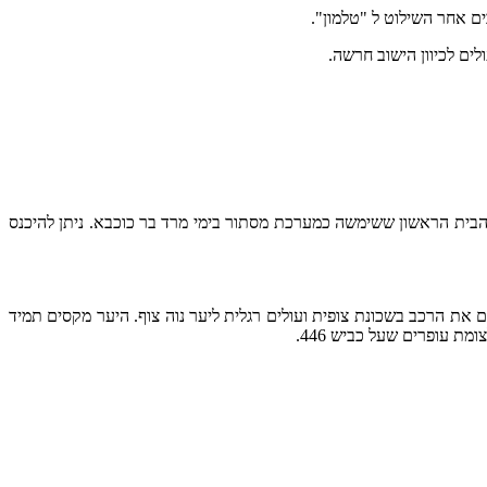
לים לכיוון הישוב חרשה.
גבעה עצמה בית בד מהקדומים ביותר בעולם ומערכת תת קרקעית של 31 יקבים לאכסון יין מימי הבית הראשון ששימשה כמערכת מסתור בימי מרד בר כוכבא. ניתן להיכנס
 ונוסעים לכיוון נוה צוף-חלמיש. לאחר כ-20 דקות נסיעה, פונים ימינה בכיכר שליד המצודה הבריטית. לאחר כ-500 מ' , מחנים את הרכב בשכונת צופית ועולים רגלית ליער נוה צוף. היער מקסים תמיד