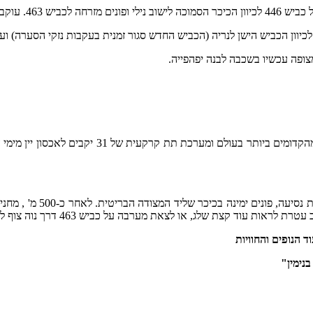
אחר השילוט ל "טלמון".
יוון הכביש הישן לנריה (הכביש החדש סגור זמנית בעקבות נזקי הסערה) ועו
צופה עכשיו בשכבה לבנה יפהפייה.
הראות כעת מעולה אז לא מומלץ לוותר על החוויה. ב
יורדים חזרה לכביש הראשי
 הנופים והחוויות
נימין"