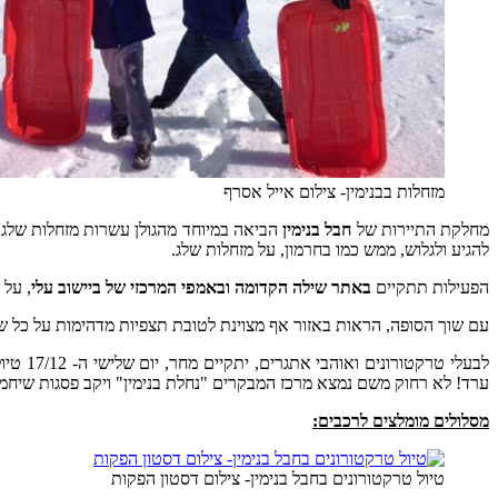
מזחלות בבנימין- צילום אייל אסרף
מחלקת התיירות של
חבל בנימין
הביאה במיוחד מהגולן עשרות מזחלות שלג מק
להגיע ולגלוש, ממש כמו בחרמון, על מזחלות שלג.
הפעילות תתקיים
באתר שילה הקדומה ובאמפי המרכזי של ביישוב עלי
, על 
עם שוך הסופה, הראות באזור אף מצוינת לטובת תצפיות מדהימות על כל ש
לבעלי טרקטורונים ואוהבי אתגרים, יתקיים מחר, יום שלישי ה- 17/12 טיול מאורגן ע"י מועדון "
ערד! לא רחוק משם נמצא מרכז המבקרים "נחלת בנימין" ויקב פסגות שיחמם
מסלולים מומלצים לרכבים:
טיול טרקטורונים בחבל בנימין- צילום דסטון הפקות