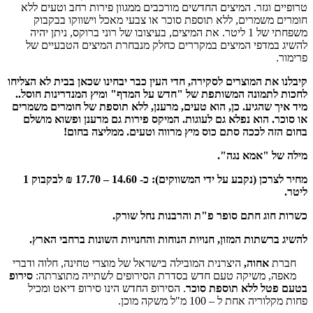
טרופיים וגזר. המיצים החדשים מורכבים ממגוון פירות רחב וטעים ללא
חומרים משמרים, ללא תוספת סוכר או צבעי מאכל וישווקו בבקבוק
משפחתי של 1 ליטר. את המיצים, בעיצובו של רוני ברוקס, ניתן יהיה
להשיג במדפי המיצים במקררים כחלק מנבחרת המיצים הטבעיים של
פרימור.
קיבלנו את המוצרים לסקירה, חדי העין כבר יבחינו שכאן בבית לא הצליחו
לחכות לתמונה המשותפת של "חדש על המדף" ומיץ המנדרינות חוסל..
מיד איך שהגיע. כן, הוא טעים, מרענן, ללא תוספת של חומרים משמרים
או סוכר. הוא נפלא גם לעוגות. המיקס פירות גם מרענן ופשוא מושלם
בחום הזה לככה סתם כוס מיץ מרווה וטעים.
ממליצה בחום!
מילה של "אמא נגה".
מחיר לצרכן (נקבע על ידי המשווקים): כ- 14.60 – 17.70 ₪ לבקבוק 1
ליטר.
כשרות חוג חתם סופר פ"ת והרבנות נחל שורק.
להשיג ברשתות המזון, חנויות הנוחות והחנויות השונות ברחבי הארץ.
חברת
אחוה,
היצרנית המובילה בישראל של מוצרי טחינה, חלוה ודברי
מאפה, משיקה טעם חדש בסדרת הסירופים לשתייה מתוצרתה:
סירופ
בטעם פטל ללא תוספת סוכר
. הסירופ החדש הינו סירופ דיאט ומכיל
פחות מקלוריה אחת ל – 100 מ"ל משקה מוכן.