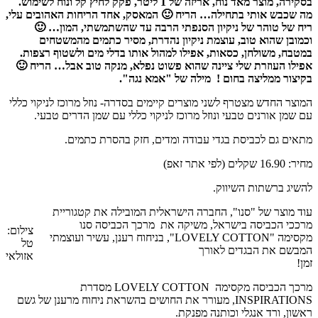
בסקירה, מוצר מאד נוח, אריזה של 1 ליטר, פקק לחיץ קל ונוח לשימוש.
מה שכבש אותי בתחילה… הריח 🙂 המאסק, אחד הריחות האהובים עלי,
ריח של טוהר של ניקיון הסנפתי הרבה עד שהשתמשתי, המון… 🙂
וכמובן שהוא טוב, עוצמת ניקיון נהדרת, מסיר כתמים מהמשטחים
במטבח, משולחן, כסאות, אפילו למהול אותו בדלי מים ולשטוף רצפות.
אפילו העוזרת שלי ציינה שהוא פשוט נפלא, מנקה טוב אבל… הריח 🙂
בקיצור ממליצה בחום !
מילה של "אמא נגה".
המוצר החדש מצטרף לשני מוצרים קיימים בסדרה- נוזל מרוכז לניקוי כללי
עם שמן אורנים טבעי ונוזל מרוכז לניקוי כללי עם שמן הדרים טבעי.
מתאים גם לכביסת בגדי עבודה ומדים, חזק בהסרת כתמים.
מחיר: 16.90 שקלים (לפי אתר זאפ)
להשיג ברשתות השיווק.
עוד מוצר של "סנו", החברה הישראלית המובילה את קטגוריית
מרככי הכביסה בישראל, משיקה את מרכך הכביסה סנו
צילום:
מקסימה "LOVELY COTTON", בניחוח רענן, עשיר ועוצמתי
טל
המבשם את הבגדים לאורך
אזולאי
זמן!
מרכך הכביסה מקסימה LOVELY COTTON מסדרת
INSPIRATIONS, מעורר את החושים בהשראת ניחוח מרענן של גשם
ראשון, ורד אנגלי וכותנה מפנקת.