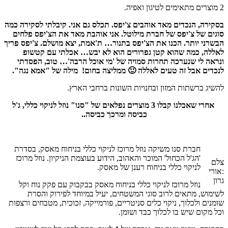
2 מוצרים מתאימים לטיגון ואפיה.
בסקירה, הנכדים מאד אוהבים צ'יפס. תכלס גם אני. קיבלתי לסקירה כמה
סוגים של צ'יפס של חברת מילוטל. אני אוהבת מאד את הצ'יפס פלחים
הבשרני יותר. הכנו את הצ'יפס בתנור… ת'אמת, יצא מושלם. צ'יפס פריך
לאללה, כמה שהוא קטן גפרורים הוא לא יבש… אכלתי עם קטשופ
ונראה לי שנערכה תחרות סמויה של 'מי אוכל הרבה'… טוב, הפסדתי
לנכדים אבל זה טעים לאללה 🙂 ממליצה בחום!
מילה של "אמא נגה".
להשיג ברשתות המזון ובחנויות השונות ברחבי הארץ.
אחרי שאכלנו קבלו 3 מוצרים נפלאים של "סנו" נוזל לניקוי כללי, ג'ל
כביסה ומרכך כביסה..
חברת סנו משיקה נוזל מרוכז לניקוי כללי בניחוח מאסק, בסדרת
'הג'ל הכחול' המוכר והאהוב, הידוע בעוצמת הניקיון. נוזל מרוכז
צלם
לניקוי כללי בניחוח רענן של מאסק.
:אורי
גרון
נוזל מרוכז לניקוי כללי בניחוח מאסק בבקבוק עם פקק נוח וקל
לשימוש, מתאים לרוב סוגי המשטחים, יעיל במיוחד לפירוק והסרת
שומנים ולכלוך, ניקוי כלים סניטריים, פורמייקה, זכוכית, מטבחים ורצפות
וכל מקום שיש בו לכלוך כבד ושומן.