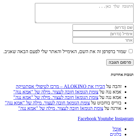
להגיב
הזן
את
הזן
השם
את
הזן
שלך
כתובת
את
או
דואר
כתובת
שמור בדפדפן זה את השם, האימייל והאתר שלי לפעם הבאה שאגיב.
שם
האלקטרוני
אתר
משתמש
שלך
האינטרנט
כדי
כדי
שלך
להגיב
להגיב
(אופציונלי)
תגובות אחרונות
זהבה
על
הכירו את ALOKINO – מרכז לטיפולי אסתטיקה
אמא נגה
על
צומת הגומא! חובה לעצור. מילה של "אמא נגה"
אמא נגה
על
צומת הגומא! חובה לעצור. מילה של "אמא נגה"
בוריס בוחבוט
על
צומת הגומא! חובה לעצור. מילה של "אמא נגה"
אורנה
על
צומת הגומא! חובה לעצור. מילה של "אמא נגה"
Facebook
Youtube
Instagram
אוכל
בלוגים