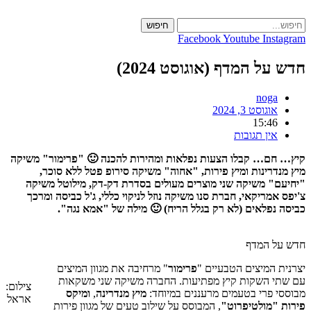
Skip
to
חיפוש
content
Facebook
Youtube
Instagram
חדש על המדף (אוגוסט 2024)
noga
אוגוסט 3, 2024
15:46
אין תגובות
קיץ… חם… קבלו הצעות נפלאות ומהירות להכנה 🙂 "פרימור" משיקה
מיץ מנדרינות ומיץ פירות, "אחוה" משיקה סירופ פטל ללא סוכר,
"יחיעם" משיקה שני מוצרים מעולים בסדרת דק-דק, מילוטל משיקה
צ'יפס אמריקאי, חברת סנו משיקה נוזל לניקוי כללי, ג'ל כביסה ומרכך
כביסה נפלאים (לא רק בגלל הריח) 🙂 מילה של "אמא נגה".
חדש על המדף
יצרנית המיצים הטבעיים "
פרימור
" מרחיבה את מגוון המיצים
עם שתי השקות קיץ מפתיעות. החברה משיקה שני משקאות
צילום:
מבוססי פרי בטעמים מרעננים במיוחד:
מיץ מנדרינה
,
ומיקס
אראל
פירות "מולטיפרוט"
, המבוסס על שילוב טעים של מגוון פירות