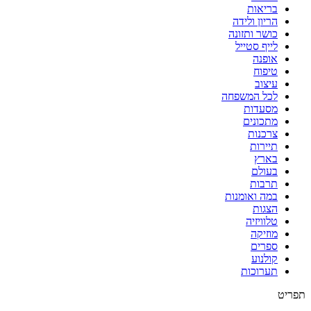
בריאות
הריון ולידה
כושר ותזונה
לייף סטייל
אופנה
טיפוח
עיצוב
לכל המשפחה
מסעדות
מתכונים
צרכנות
תיירות
בארץ
בעולם
תרבות
במה ואומנות
הצגות
טלוויזיה
מוזיקה
ספרים
קולנוע
תערוכות
תפריט