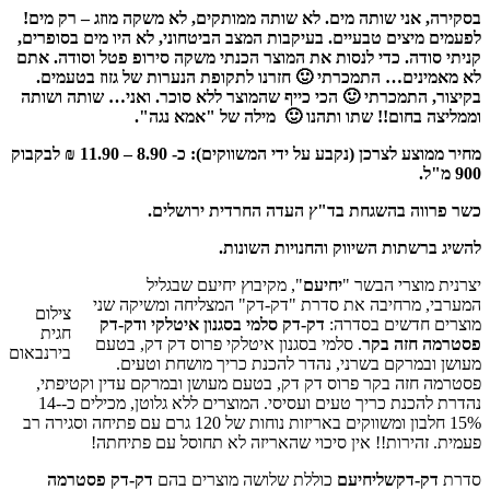
בסקירה, אני שותה מים. לא שותה ממותקים, לא משקה מוזג – רק מים!
לפעמים מיצים טבעיים. בעיקבות המצב הביטחוני, לא היו מים בסופרים,
קניתי סודה. כדי לנסות את המוצר הכנתי משקה סירופ פטל וסודה. אתם
לא מאמינים… התמכרתי 🙂 חזרנו לתקופת הנערות של גזוז בטעמים.
בקיצור, התמכרתי 🙂 הכי כייף שהמוצר ללא סוכר. ואני… שותה ושותה
וממליצה בחום!! שתו ותהנו 🙂
מילה של "אמא נגה".
מחיר ממוצע לצרכן (נקבע על ידי המשווקים): כ- 8.90 – 11.90 ₪ לבקבוק
900 מ"ל.
כשר פרווה בהשגחת בד"ץ העדה החרדית ירושלים.
להשיג ברשתות השיווק והחנויות השונות.
יצרנית מוצרי הבשר "
יחיעם
", מקיבוץ יחיעם שבגליל
המערבי, מרחיבה את סדרת "דק-דק" המצליחה ומשיקה שני
צילום
מוצרים חדשים בסדרה:
דק-דק סלמי בסגנון איטלקי ודק-דק
חגית
פסטרמה חזה בקר
. סלמי בסגנון איטלקי פרוס דק דק, בטעם
בירנבאום
מעושן ובמרקם בשרני, נהדר להכנת כריך מושחת וטעים.
פסטרמה חזה בקר פרוס דק דק, בטעם מעושן ובמרקם עדין וקטיפתי,
נהדרת להכנת כריך טעים ועסיסי. המוצרים ללא גלוטן, מכילים כ-14-
15% חלבון ומשווקים באריזות נוחות של 120 גרם עם פתיחה וסגירה רב
פעמית. זהירות!! אין סיכוי שהאריזה לא תחוסל עם פתיחתה!
סדרת
דק-דקשליחיעם
כוללת שלושה מוצרים בהם
דק-דק פסטרמה