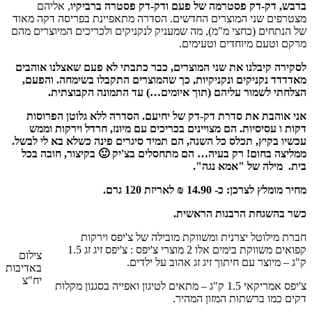
בדבש, דק-דק פסטרמה של פעם ודק-דק פסטרה ברביקיו
, אליהם
מצטרפים שני המוצרים החדשים. הסדרה מתאפיינת בפריסה דקה מאוד
של הנתחים (כחצי מ"מ), מה שמעניק לנקניקים ולכריכים המיוצרים מהם
מרקם וטעם מיוחדים וטעימים.
לסקירה קיבלנו את שני המוצרים, כבר כתבתי לא פעם שאצלנו אוהבים
מאדדדד נקניקים ונקניקיות, כך שהמוצרים התקבלו בשימחה. והפעם,
הצלחתי לשמור עליהם (תוך איומים…) עד התמונה הקבוצתית.
אני אוהבת את סדרת דק-דק של יחיעם. הסדרה ללא גלוטן הפרוסות
דקות ו עסיסיות. הם מצויינים בכריכים עם מיונז, חרדל וירקות וממש
עכשיו בקיץ, תכלס כל השנה, הם תמיד סיגרים פינה כשלא בא לי לבשל.
ממליצה בחום! רק בעיה… הם מתחסלים בצ'יק 🙂 בקיצור, חובה בכל
בית.
מילה של "אמא נגה".
מחיר מומלץ לצרכן: כ- 14.90 ₪ לאריזת 120 גרם.
כשר בהשגחת הרבנות הראשית.
חברת מילוטל יצרנית ומשווקת מובילה של צ'יפס וירקות
קפואים משווקת בימים אלו 2 מוצרי צ'יפס : צ'יפס זיג זג 1.5
צילום
ק"ג – מיוצר עם חיתוך זיג זג אהוב על ילדים.
באדיבות
יח"צ
צ'יפס אמריקאי 1.5 ק"ג – מתאים לטיגון ואפייה בסגנון מקלות
דקים כמו ברשתות המזון המהיר.