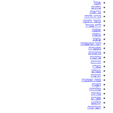
אוכל
בלוגים
בריאות
הריון ולידה
כושר ותזונה
לייף סטייל
אופנה
טיפוח
עיצוב
לכל המשפחה
מסעדות
מתכונים
צרכנות
תיירות
בארץ
בעולם
תרבות
במה ואומנות
הצגות
טלוויזיה
מוזיקה
ספרים
קולנוע
תערוכות