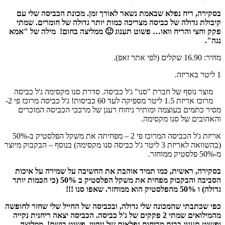
בסקירה, ריח נפלא שבאמת נשאר לאורך זמן. מכונת הכביסה שלי עם
קיבולת גדולה של כביסה מצריכה כמות יותר גדולה של חומרים. שמתי
פקק וחצי והריח וואו… פשוט תענוג 🙂 ממליצה בחום!
מילה של "אמא
נגה".
מחיר: 16.90 שקלים (לפי אתר זאפ).
1 ליטר באריזה.
מוצר נוסף של חברת "סנו" ג'ל כביסה. סדרת סנו מקסימה ג'ל כביסה
מרוכז אריזת 1.5 ליטר מספיקה לעד 60 כביסות! ג'ל כביסה מרוכז פי 2-
מסיר כתמים בעוצמה ומותיר ניחוח רענן של מרככי הכביסה המוכרים
והאהובים של סנו מקסימה.
אריזת ג'ל הכביסה המרוכז פי 2 – מפחיתה את משקל הפלסטיק ב-50%
(בהשוואה לאריזת 3 ליטר ג'ל כביסה סנו מקסימה) בנוסף – הבקבוק מיוצר
מ-50% פלסטיק ממוחזר.
בסקירה, ראשית, כמו תמיד אוהבת את החשיבה על שמירה על איכות
הסביבה והבקבוק מפחית את משקל הפלסטיק ב 50% (כי הכמות יותר
גדולה) ו 50% מהפלסטיק הוא ממוחזר. שאפו סנו !!!
כפי שכתבתי שהמכונה שלי גדולה, ובכביסה של החייל שלי שחזר לחופשה
מהמילואים שמתי 2 פקקים של ג'ל כביסה. הכביסה יצאה ריחנית נקייה
ופשוט תענוג בבית מריחות נפלאים של ניקיון. פשוט בושם!. ממליצה