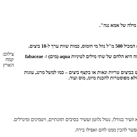
מילה של אמא נגה".
צילום:
למרות שבמהלך השנים נעשה שימוש במי הבישול של קטניות, האקוואפאבה "הומצא" רק בשנת 2014 כתחליף ייעודי לביצים ולקצף ביצים. המילה עצמה היא הלחם של שתי מילים לטיניות aqua (מים) ו- fabaceae
קמח
הארץ
יצים טריות ונאות או בקצף ביצים – כמו למשל מרנג, עוגות
ולא מפוסטרות להכנת מיונז, מוס ועוד.
ר בגודלו, נטול גלוטן ועשיר בסיבים תזונתיים, ויטמינים ומינרלים.