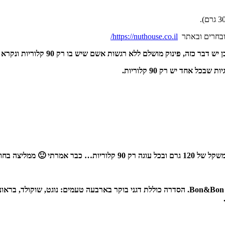
מובחרים ובאתר
https://nuthouse.co.il/
נוק מושלם ללא רגשות אשם שיש בו רק 90 קלוריות ונקרא FIBER ONE.
 ממליצה בחום 🙂
מותג דגני הבוקר Monday משיק סדרת דגני בוקר חדשה, באיכות פרמיום: Bon&Bon. הסדרה כוללת דגני ב