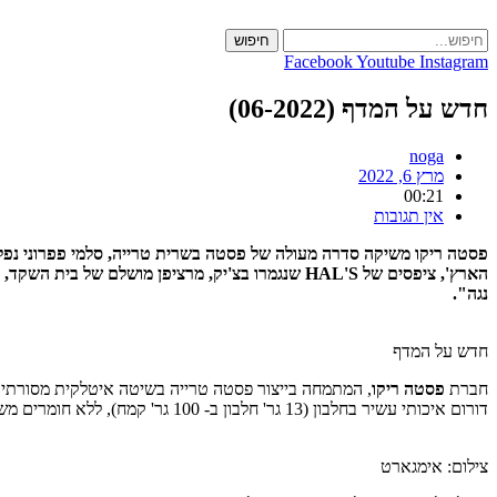
Skip
to
חיפוש
content
Facebook
Youtube
Instagram
חדש על המדף (06-2022)
noga
מרץ 6, 2022
00:21
אין תגובות
פסטה ריקו משיקה סדרה מעולה של פסטה בשרית טרייה, סלמי פפרוני נפלא ש
נגה".
חדש על המדף
חברת
פסטה ריקו
, המתמחה בייצור פסטה טרייה בשיטה איטלקית מסורתי
דורום איכותי עשיר בחלבון (13 גר' חלבון ב- 100 גר' קמח), ללא חומרים משמרים, ללא צבעי מאכל וללא אבקות טעם וריח. מילוי הבשר מנתחי בקר ועוף משובחים, בשילוב רכיבים טבעיים כירקות שורש ותבלינים.
צילום: אימגארט