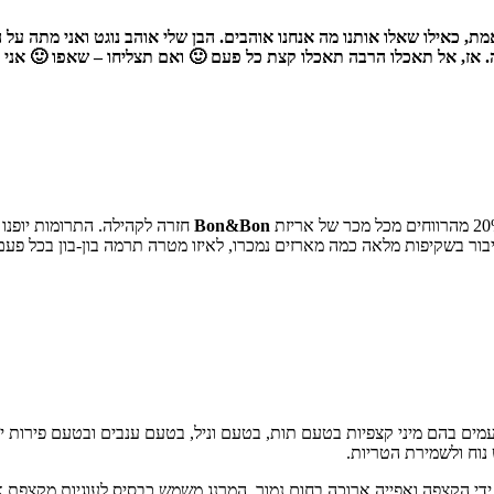
האמת, כאילו שאלו אותנו מה אנחנו אוהבים. הבן שלי אוהב נוגט ואני מתה על
. אז, אל תאכלו הרבה תאכלו קצת כל פעם 🙂 ואם תצליחו – שאפו 🙂 אנ
Bon&Bon
חזרה לקהילה. התרומות יופנו ב
בור בשקיפות מלאה כמה מארזים נמכרו, לאיזו מטרה תרמה בון-בון בכל פעם
ם בהם מיני קצפיות בטעם תות, בטעם וניל, בטעם ענבים ובטעם פירות יע
 נוח ולשמירת הטריות.
ידי הקצפה ואפייה ארוכה בחום נמוך. המרנג משמש כבסיס לעוגיות מקצפת 