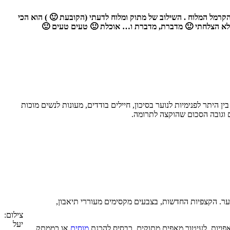
 הקרמל המלוח . השילוב של מתוק ומלוח לדעתי (הקובעת 🙂 ) הוא הכי
י לא הצלחתי 🙂 מדברת, מדברת ו… אוכלת 🙂 טעים טעים 🙂
ין היתר לפנימיות לנוער בסיכון, חיילים בודדים, מעונות לנשים מוכות
 וגובה הסכום שהוקצה לתרומה.
ר. הקצפיות החדשות, בצבעים מקסימים מעוררי תיאבון,
צילום:
יעל
אפויות, לעיטור מאפים מתוקים, כבסיס להכנת
מוסים
או כממתק