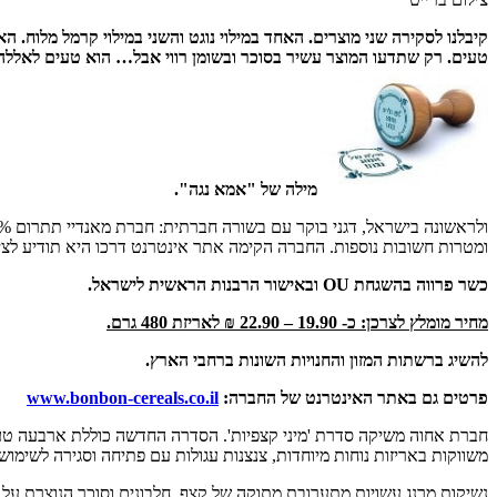
קיבלנו לסקירה שני מוצרים. האחד במילוי נוגט והשני במילוי קרמל מלוח. 
טעים. רק שתדעו המוצר עשיר בסוכר ובשומן רווי אבל… הוא טעים לאללה
מילה של "אמא נגה".
ולראשונה בישראל, דגני בוקר עם בשורה חברתית: חברת מאנדיי תתרום 20% מהרווחים מכל מכר של אריזת
ומטרות חשובות נוספות. החברה הקימה אתר אינטרנט דרכו היא תודיע לצי
כשר פרווה בהשגחת
OU
ובאישור הרבנות הראשית לישראל.
מחיר מומלץ לצרכן: כ- 19.90 – 22.90 ₪ לאריזת 480 גרם.
להשיג ברשתות המזון והחנויות השונות ברחבי הארץ.
פרטים גם באתר האינטרנט של החברה:
www.bonbon-cereals.co.il
חברת אחוה משיקה סדרת 'מיני קצפיות'. הסדרה החדשה כוללת ארבעה טעמי
משווקות באריזות נוחות מיוחדות, צנצנות עגולות עם פתיחה וסגירה לשימוש
נשיקות מרנג עשויות מתערובת מתוקה של קצף, חלבונים וסוכר הנוצרת על 