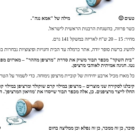
טעים 🙂
מילה של "אמא נגה".
כשר פרווה, בהשגחת הרבנות הראשית לישראל.
מחיר: 15 – 20 ש"ח לאריזה במשקל 141 גרם.
להשיג ברשת סופר יודה, אתר כרמלה עד הבית וחנויות ופיצוציות נבחרות ב
"בית השקד" מכפר תבור משיק את סדרת "מרציפן מההר" – מארזים מפנקים 
נטו. חגיגה אמיתית לאוהבי מרציפן.
כל מארז מכיל ארבע יחידות של קוביית מרציפן נימוחה. כדי לשמור על הטריו
קיבלנו לסקירה שני מוצרים – מרציפן במילוי קרם שוקולד ומרציפן במילוי
החלו לייצר מרציפנים. כן, אלה מכפר תבור שייסדו את 'מוזיאון המרציפן'. 
סוכר, כן זה ממכר, כן זה נפלא וכן ממליצה בחום