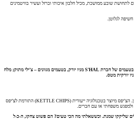
ם לתחושת שובע ממושכת, מכיל חלבון איכותי וברזל ועשיר בוויטמינים
חשיפה לגלוטן.
תגידו חברים, צ'יפס אתם אוהבים? חברת "מאכלי עולם", המתמחה ביבוא ושיווק טעמים ומאכלים מהעולם, משיקה סדרה נהדרת של צ'יפס אמריקאי בטעמים של חברת S'HAL מניו יורק, בטעמים מגוונים – צ'ילי מתוק; מלח
יו יורקית מטס.
חברת S'HAL מכינה צ'יפס מתפוחי אדמה אמיתיים ואיכותיים, ועל כך גאוותה. החטיף ללא חומרים משמרים וללא גלוטן ולכן מתאים גם לנמנעים מגלוטן. הצ'יפס מיוצר בטכנולוגיה ייעודית (KETTLE CHIPS) התורמת לצ'יפס
ות ולמפגש משפחתי או עם חברים.
ולים שליקקו שמנת. וכששאלתי מה הכי טעים? הם פשוט צחקו, ה-כ-ל