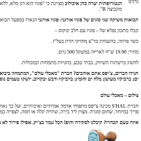
גרניט
הנטורופתית יערה כהן איכילוב
מציינת כי "פוניו הוא דגן מלא, לל
מקבוצה B".
תבואות משיקה שני סוגים של פוניו אורגני: פוניו אורגני
הנארז במפעל תבואות
קבלו מתכון נפלא של – פוניו עם חלב קוקוס –
כשר פרווה, בהשגחת בד"צ מחזיקי הדת בעל"ז.
מחיר: 19.90 ש"ח לאריזה במשקל 500 גרם.
להשיג ברשתות השיווק, בבתי טבע, בחנויות מתמחות ובמכולות.
ים; ברביקיו מעושן; מלח ים וחומץ; ברביקיו ודבש ובקרוב, יושקו טעמים נו
צילום – מאכלי עולם
פריך במיוחד, שחום ומגרה. מצוין ליד בירה, שתייה קלה או חמה, לצפייה במ
איזה טעם תבחרו? קיבלנו לסקירה והופ! הכל נגמר בצ'יק. אפילו פירור ל