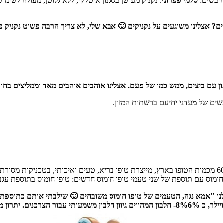
היבשים:
סלמי פפרוני
. נקניק מעושן בסגנון איטלקי, ללא גלוטן, מעולה לשימ
ם? אצלינו משוגעים על נקניקים 🙂 אבא שלי, לא צריך הרבה פשוט נקניק פר
ון עם ביצים, ממש כמו של פעם. אצלינו אוהבים אוהבים מאד וממליצים בחו
חברת משק ויילר, המובילה בתחום הטופו בישראל ואחראית על ייצור 60% מכמות הטופו בארץ, מייצרת טופו בר
מוס עם תוספת של שני טעמי טופו חומוס חדשים: טופו חומוס בתוספת עגבנ
 לנו "אמא נגה, הטעמים של טופו חומוס משובחים 🙂 שילבתי אותם כתוספת 
עוד…" ועל זה אין לנו מה להוסיף 🙂 רק שתדעו שבטופו החומוס של משק ויילר, כ 8%6%- חלבון המהוו