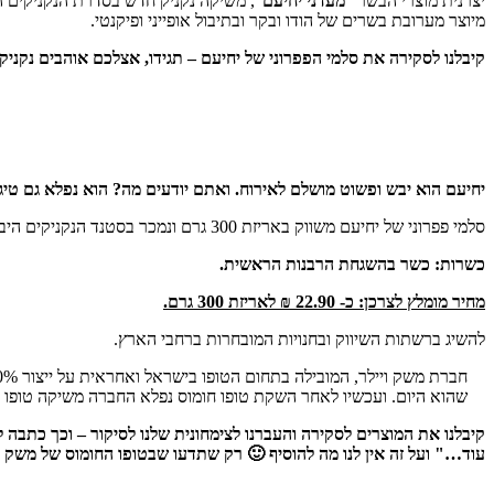
יצרנית מוצרי הבשר "
מעדני יחיעם
", משיקה נקניק חדש בסדרת הנקניקים 
מיוצר מערובת בשרים של הודו ובקר ובתיבול אופייני ופיקנטי.
קיבלנו לסקירה את סלמי הפפרוני של יחיעם – תגידו, אצלכם אוהבים נקניקי
יחיעם הוא יבש ופשוט מושלם לאירוח. ואתם יודעים מה? הוא נפלא גם טיג
סלמי פפרוני של יחיעם משווק באריזת 300 גרם ונמכר בסטנד הנקניקים היבשים של מעדני יחיעם ברשתות המזון.
כשרות: כשר בהשגחת הרבנות הראשית.
מחיר מומלץ לצרכן: כ- 22.90 ₪ לאריזת 300 גרם.
להשיג ברשתות השיווק ובחנויות המובחרות ברחבי הארץ.
שהוא היום. ועכשיו לאחר השקת טופו חומוס נפלא החברה משיקה טופו חו
קיבלנו את המוצרים לסקירה והעברנו לצימחונית שלנו לסיקור – וכך כתבה