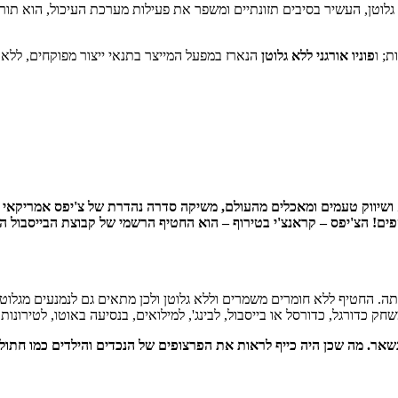
א גלוטן, העשיר בסיבים תזונתיים ומשפר את פעילות מערכת העיכול, הוא תור
; ו
פוניו אורגני ללא גלוטן
הנארז במפעל המייצר בתנאי ייצור מפוקחים, ללא 
ספים! הצ'יפס – קראנצ'י בטירוף – הוא החטיף הרשמי של קבוצת הבייסבול הנ
שחק כדורגל, כדורסל או בייסבול, לבינג', למילואים, בנסיעה באוטו, לטירונ
א נשאר. מה שכן היה כייף לראות את הפרצופים של הנכדים והילדים כמו חת