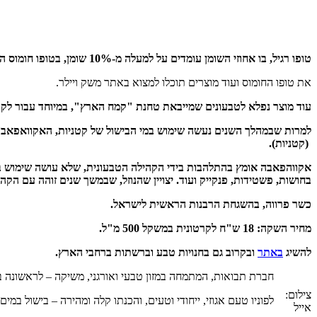
טופו רגיל, בו אחוזי השומן עומדים על למעלה מ-10% שומן, בטופו חומוס הופחת כמות השומן לכ-5% בלבד
את טופו החומוס ועוד מוצרים תוכלו למצוא באתר משק ויילר.
עוד מוצר נפלא לטבעונים שמייבאת טחנת "קמח הארץ", במיוחד עבור לקוחותיה הטבעוניים, הוחלט בטחנה לייבא 
(קטניות).
אקווהפאבה אומץ בהתלהבות בידי הקהילה הטבעונית, שלא עושה שימוש בביצ
בחושות, פשטידות, פנקייק ועוד. יצויין שהנוזל, שבמשך שנים זוהה עם ה
כשר פרווה, בהשגחת הרבנות הראשית לישראל.
מחיר השקה: 18 ש"ח לקרטונית במשקל 500 מ"ל.
להשיג
באתר
ובקרוב גם בחנויות טבע וברשתות ברחבי הארץ.
חברת תבואות, המתמחה במזון טבעי ואורגני, משיקה – לראשונה בישר
צילום:
לפוניו טעם אגוזי, ייחודי וטעים, והכנתו קלה ומהירה – בישול במים רותחים כ-20 דקות וזהו, מוכן. נהדר כתוספת, במרק, כדייסה, כ"קוסקוס" ואפשר להכי
אייל