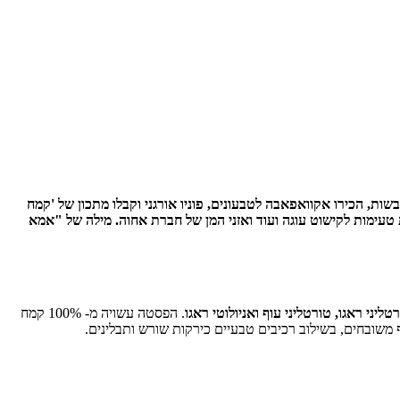
ת, הכירו אקוואפאבה לטבעונים, פוניו אורגני וקבלו מתכון של 'קמח
H שנגמרו בצ'יק, מרציפן מושלם של בית השקד, חטיף פייבר ONE לאכול ללא רגשות אשם, דגני בוקר של Monday, קצפיות טעימות לקישוט עוגה ועוד ואזני המן של חברת אחוה. מילה של "אמא
טליני ראגו, טורטליני עוף ואניולוטי ראגו
. הפסטה עשויה מ- 100% קמח