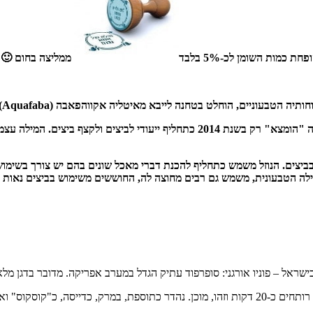
ממליצה בחום 🙂 
מאיטליה אקווהפאבה (Aquafaba) המכיל 500 מ"ל נוזל מי חומוס, כמות שוות ערך ל-10 ביצים.
ים. הנוזל משמש כתחליף להכנת דברי מאכל שונים בהם יש צורך בשימוש בב
קהילה הטבעונית, משמש גם רבים מחוצה לה, החוששים משימוש בביצים נאות 
אל – פוניו אורגני: סופרפוד עתיק הגדל במערב אפריקה. מדובר בדגן מלא וזעי
ן ממנו לחם ואפילו בירה.