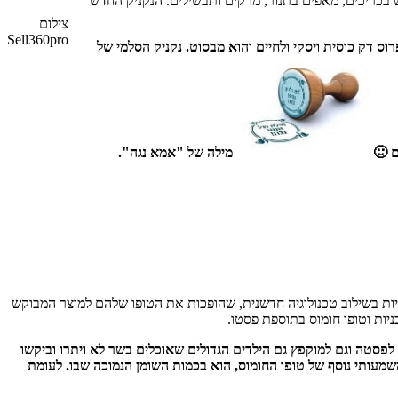
וש בכריכים, מאפים בתנור, מרקים ותבשילים. הנקניק החדש
צילום
Sell360pro
וס דק כוסית ויסקי ולחיים והוא מבסוט. נקניק הסלמי של
ם 🙂
מילה של "אמא נגה".
יא, טעים ואיכותי, בטכניקות מסורתיות בשילוב טכנולוגיה חדשנית, שהופכות את הטופו שלהם למוצר המבוקש
יות וטופו חומוס בתוספת פסטו.
לפסטה וגם למוקפץ גם הילדים הגדולים שאוכלים בשר לא ויתרו וביקשו
ים גיוון חלבון משמעותי עבור הצרכנים. יתרון משמעותי נוסף של טופו החומוס, הוא בכמות השומן הנמוכה שבו. לעומת