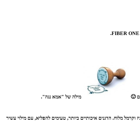
מילה של "אמא נגה".
וקר בארבעה טעמים: נוגט, שוקולד, בראוניז וקרמל מלוח. הדגנים איכותיים ביותר, טעימים להפליא, עם מילוי עשיר