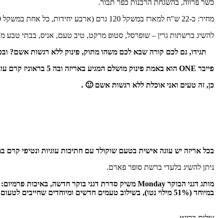
כשר פרווה, בהשגחת הרבנות כפר תבור.
מחיר: כ-22 ש"ח למארז במשקל 120 גרם (ארבע יחידות, כל אחת במשקל 30 גרם).
להשיג ברשתות גרין – שופרסל, סטופ מרקט, טיב טעם, אניס, בבתי טבע 
תגידו, גם לכם קורה שבא לכם משהו מתוק, פינוק ללא רגשות אשם? ובכן יש דבר כזה, פי
פייבר ONE הוא באמת פינוק מושלם המגיע באריזה ובה 5 בראוניז קרם עוגיות שבכל אחד יש רק 90 קלוריות.
כן, זה טעים ואני אוכלת ללא רגשות אשם 🙂 .
בכל אריזה יש עוגה אישית בטעם שוקולד עם חתיכות עוגיות ונטיפי קרם במשקל של 120 גרם ובכל עוגה רק 90 קלוריות… כבר אמרתי 🙂
ניתן להשיג בלעדי ברשת סופר פארם.
במיוחד (51% מילוי נטו), בשילוב טעמים חדשים ומיוחדים שחייבים לטעום.
צילום ברייט