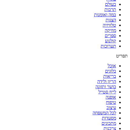
בעולם
תרבות
במה ואומנות
הצגות
טלוויזיה
מוזיקה
ספרים
קולנוע
תערוכות
תפריט
אוכל
בלוגים
בריאות
הריון ולידה
כושר ותזונה
לייף סטייל
אופנה
טיפוח
עיצוב
לכל המשפחה
מסעדות
מתכונים
צרכנות