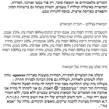
חומרים מלאכותיים או תוספת סוכר. רק פרי טבעי ואורגני. הסדרה,
המיוצרת באיטליה וכוללת 7 טעמים, תשווק מעתה גם ברשתות המזון
והפארם בפריסה ארצית, בנוסף לחנויות טבע.
תבואות (צילום – חברת תבואות)
הטעמים: מחית תפוח עץ, אננס וקרם קוקוס (80% תפוח עץ, 15% אננס,
5% קרם קוקוס), מחית שזיף (75% שזיף מיובש, 25% שזיף), מחית תפוח
עץ, אוכמניות ורימון (80% תפוח עץ, 10% אוכמניות, 10% רימון), מחית
מנגו, תפוח עץ ואפרסק ( 80% תפוח עץ, 10% אפרסק, 10% מנגו), מחית
בננה ותפוח עץ (80% תפוח עץ, 20% בננה), מחית תפוח עץ (100% תפוח
עץ), מחית אגס ותפוח עץ (70% תפוח עץ, 30% אגס).
מיה שלנו עם מחית של תבואות
קיבלנו את המוצרים לסקירה, המחיות מוצעות באריזת squeeze נוחה
וקלה לשימוש ולאחיזה, הכוללת גם פקק הברגה לסגירה חוזרת –
מעולה! מיה שלנו התלהבה מאד ומיד לקחה לה מחית לאכול וחיסלה
במהירות תוך הנהון "טעיםםםם" 🙂 האמת, גם אני לקחתי לי מחית אני
אוהבת את המוצרים של תבואות מוצרים טבעיים ללא סוכר, ללא חומרי
טעם ריח ועוד… והכי חשוב לנכדים שלי רק את הטוב ביותר. נ.ק.ו.ד.ה.
ד.א המחיות מצוינות להכנת שייקים, מאפים וקינוחים. מילה של "אמא
נגה".