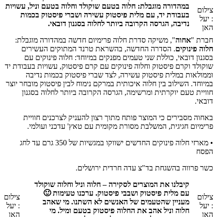
במהדורה מוגבלת: חלוה בטעם שוקולד וחלוה בטעם וניל, עשויות
צילום
בעבודת יד, עם מלית פיסטוק עשירה ושברי פיסטוק בכמות
: יעל
נדיבה, הגרסה הקרובה ביותר לחלוה בסגנון דובאי.
האן
חברת "
אחוה
", משיקה סדרת חלוה פרימיום חדשה במהדורה מוגבלת:
חלוה פינוקים
. הסדרה החדשה, בהשראת טרנד המתוקים העשירים
בסגנון דובאי, כוללת שני טעמים מפנקים במיוחד: חלוה פינוקים עם
שוקולד וקרם פיסטוק וחלוה פינוקים עם קרם פיסטוק, עשויות בעבודת יד
וממולאות במלית פיסטוק עשירה, לצד שברי פיסטוק בכמות נדיבה
במיוחד. השילוב בין חלוה איכותית במרקם נימוח לבין פיסטוק מובחר יוצר
חוויית טעם יוקרתית ומרשימה, הגרסה הקרובה ביותר לחלוה בסגנון
דובאי.
באחוה מסבירים כי המוצר פותח מתוך רצון להעניק לצרכנים חוויית
פרימיום חגיגית, המשלבת מסורת מקומית עם טאץ' עדכני ועולמי.
• מארזי חלוה פינוקים החדשים ישווקו במגשיות של 350 גרם עד לחג
הפסח
כשר פרווה בהשגחת בד"צ עדה חרדית ירושלים.
קיבלנו את המוצרים לסקירה – חלוה וניל וחלוה שוקולד
עם מלית פיסטוק ושבבי פיסטוק. ערכנו טעימות 🙂
צילום
צילום
מעניין שהטעמים של האנשים לא השתנו. מי שאהב
: יעל
: יעל
חלוה וניל אהב את החלוה פיסטוק בטעם ומיל. מי
האן
האן