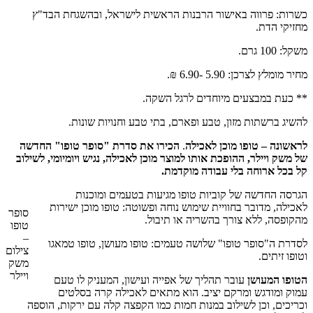
כשרות: פרווה באישור הרבנות הראשית לישראל, ובהשגחת הבד"ץ
מחזיקי הדת.
משקל: 100 גרם.
מחיר מומלץ לצרכן: 5.90 -6.90 ₪.
** כעת במבצעים מיוחדים לרגל השקה.
להשיג ברשתות מזון, טבע ופארם, בתי טבע וחנויות שונות.
לראשונה – טופו מוכן לאכילה
.
הכירו את סדרת "סופר טופו" החדשה
של משק ויילר, ההופכת אותו למוצר מוכן לאכילה, נגיש ויומיומי, לשילוב
קל בכל ארוחה בלי עבודה מוקדמת.
הגרסה החדשה של קוביות טופו מגיעות בטעמים ומוכנות
לאכילה, מדובר בחוויית שימוש נוחה ופשוטה: טופו מוכן ישירות
סופר
מהקופסה, ללא צורך בהשריה או תיבול.
טופו
–
לסדרת ה"סופר טופו" שלושה טעמים: טופו מעושן, טופו טמאגו
צילום
וטופו זיתים.
משק
ויילר
הטופו המעושן
עובר תהליך של אפייה ועישון, המעניק לו טעם
עמוק ומודגש ומרקם יציב. הוא מתאים לאכילה קרה בסלטים
וכריכים, וכן לשילוב במנות חמות כמו הקפצה קלה עם ירקות, הוספה