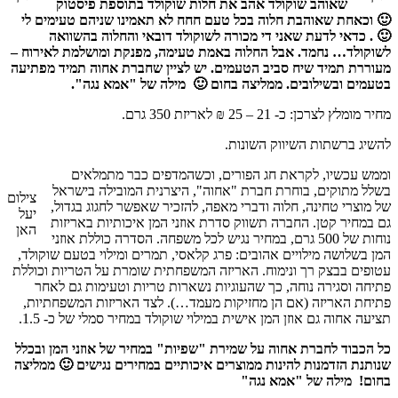
שאוהב שוקולד אהב את חלות שוקולד בתוספת פיסטוק
🙂 וכאחת שאוהבת חלוה בכל טעם חחח לא תאמינו שניהם טעימים לי
🙂 . כדאי לדעת שאני די מכורה לשוקולד דובאי והחלוה בהשוואה
לשוקולד… נחמד. אבל החלוה באמת טעימה, מפנקת ומושלמת לאירוח –
מעוררת תמיד שיח סביב הטעמים. יש לציין שחברת אחוה תמיד מפתיעה
בטעמים ובשילובים. ממליצה בחום 🙂
מילה של "אמא נגה".
מחיר מומלץ לצרכן: כ- 21 – 25 ₪ לאריזת 350 גרם.
להשיג ברשתות השיווק השונות.
וממש עכשיו, לקראת חג הפורים, וכשהמדפים כבר מתמלאים
בשלל מתוקים, בוחרת חברת "אחוה", היצרנית המובילה בישראל
צילום
של מוצרי טחינה, חלוה ודברי מאפה, להזכיר שאפשר לחגוג בגדול,
יעל
גם במחיר קטן. החברה תשווק סדרת אוזני המן איכותיות באריזות
האן
נוחות של 500 גרם, במחיר נגיש לכל משפחה. הסדרה כוללת אוזני
המן בשלושה מילויים אהובים: פרג קלאסי, תמרים ומילוי בטעם שוקולד,
עטופים בבצק רך ונימוח. האריזה המשפחתית שומרת על הטריות וכוללת
פתיחה וסגירה נוחה, כך שהעוגיות נשארות טריות וטעימות גם לאחר
פתיחת האריזה (אם הן מחזיקות מעמד…). לצד האריזות המשפחתיות,
תציעה אחוה גם אוזן המן אישית במילוי שוקולד במחיר סמלי של כ- 1.5.
כל הכבוד לחברת אחוה על שמירת "שפיות" במחיר של אוזני המן ובכלל
שנותנת הזדמנות להינות ממוצרים איכותיים במחירים נגישים 🙂 ממליצה
בחום!
מילה של "אמא נגה"