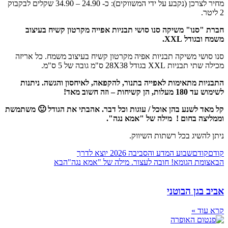
מחיר לצרכן (נקבע על ידי המשווקים): כ- 24.90 – 34.90 שקלים לבקבוק
2 ליטר.
חברת "סנו" משיקה סנו סושי תבניות אפייה מקרטון קשיח בעיצוב
משמח ובגודל XXL.
סנו סושי משיקה תבניות אפיה מקרטון קשיח בעיצוב משמח. כל אריזה
מכילה שתי תבניות XXL בגודל 28X38 ס"מ גובה של 5 ס"מ.
התבניות מתאימות לאפייה בתנור, להקפאה, לאיחסון והגשה. ניתנות
לשימוש עד 180 מעלות, הן קשיחות – וזה חשוב מאד!
קל מאד לשנע בהן אוכל / עוגות וכל דבר. אהבתי את הגודל 🙂 משתמשת
וממליצה בחום !
מילה של "אמא נגה".
ניתן להשיג בכל רשתות השיווק.
קודם
קודם
שבוע המדע והסביבה 2026 יוצא לדרך
הבא
צומת הגומא! חובה לעצור. מילה של "אמא נגה"
הבא
אביב בגן הבוטני
קרא עוד »