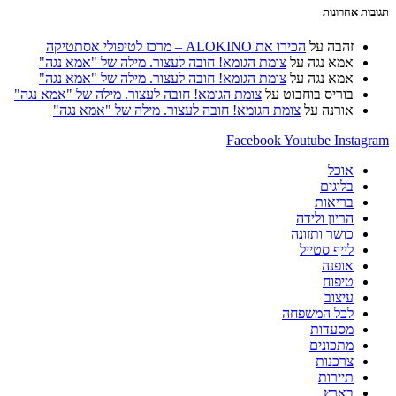
להגיב
(אופציונלי)
תגובות אחרונות
זהבה
על
הכירו את ALOKINO – מרכז לטיפולי אסתטיקה
אמא נגה
על
צומת הגומא! חובה לעצור. מילה של "אמא נגה"
אמא נגה
על
צומת הגומא! חובה לעצור. מילה של "אמא נגה"
בוריס בוחבוט
על
צומת הגומא! חובה לעצור. מילה של "אמא נגה"
אורנה
על
צומת הגומא! חובה לעצור. מילה של "אמא נגה"
Facebook
Youtube
Instagram
אוכל
בלוגים
בריאות
הריון ולידה
כושר ותזונה
לייף סטייל
אופנה
טיפוח
עיצוב
לכל המשפחה
מסעדות
מתכונים
צרכנות
תיירות
בארץ