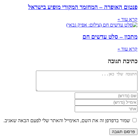
פנטום האופרה – המחזמר המקורי מופיע בישראל
קרא עוד »
מתכון – סלט עדשים חם
קרא עוד »
כתיבת תגובה
להגיב
הזן
את
הזן
השם
את
הזן
שלך
כתובת
את
או
דואר
כתובת
שמור בדפדפן זה את השם, האימייל והאתר שלי לפעם הבאה שאגיב.
שם
האלקטרוני
אתר
משתמש
שלך
האינטרנט
כדי
כדי
שלך
להגיב