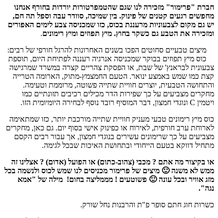
חברת "פרימור" מזכירה לנו שגם שהטמפרטורות יורדות בחורף אנחנו
מחפשים רגעים קטנים של פינוק. בין שמיכה, סוודר עבה וספל תה חם,
יש גם מקום לצבעוניות מרעננת בכוס, כזו שמכניסה צבע לימים האפורים
ומזכירה את הטבע גם כשקר בחוץ. מיץ תפוזים ומיץ רימונים
.
מיצים טבעיים סחוטים הפכו בשנים האחרונות להרגל חורפי של רבים:
כוס מיץ תפוזים בבוקר שמכניסה אנרגיה רעננה לפתיחת היום, תוספת
צבעונית לבראנץ' של שבת, או הפסקת צהריים קצרה במשרד שמרגישה
קצת כמו שמש באמצע ינואר. הטעם החמצמץ-מתוק, הארומה הטרייה
והתחושה הטבעית, יוצרים חוויית שתייה פשוטה, מרוממת וטעימה.
מחקרים מצביעים על כך שפירות הדר מכילים רכיבים תזונתיים כמו
ויטמין C ונוגדי חמצון, דבר המוסיף רובד נוסף לבחירה היומיומית הזו.
כוס מיץ רימונים טבעי מעניק חוויית שתייה מורכבת יותר, כזו שמתאימה
לארוחת ערב חורפית, לאירוח או כפינוק אישי בסוף יום. גם כאן, מחקרים
מצביעים על כך שרימונים עשירים בנוגדי חמצון, אך עבור רבים הקסם
מתחיל דווקא בטעם הייחודי ובתחושת האיכות שבכל לגימה.
או בקיצור מה אתם ? מכבי (צהוב-כתום) או הפועל (אדום) ? אצלינו זה
ממש לא משנה 🙂 מיצים של פרימור מכניסים לנו שמש לכוס ולנשמה בכל
מזג אוויר ובכל עונה 🙂 פשוטעים ! מממליצה בחום!
מילה של "אמא
נגה".
כשרות חוג חתם סופר פ"ת והרבנות נחל שורק.