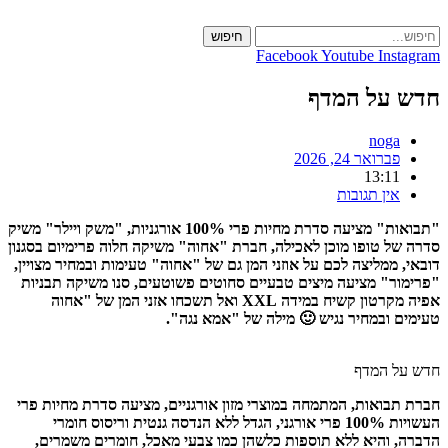
Skip
to
חיפוש
content
Facebook
Youtube
Instagram
חדש על המדף
noga
פברואר 24, 2026
13:11
אין תגובות
"תבואות" מציעה סדרת מחיות פרי 100% אורגניות, "משק ויילר" משיק
סדרה של טופו מוכן לאכילה, חברת "אחוה" משיקה חלוה פרימיום בסגנון
דובאי, ממליצה לכם על אוזני המן גם של "אחוה" טעימות ובמחיר מצויין,
"פרימור" מציעה מיצים טבעיים סחוטים פשוטעים, סנו משיקה תבניות
אפיה מקרטון קשיח במידה XXL ואל תשכחו אזני המן של "אחוה
טעימים ובמחיר נגיש 🙂 מילה של "אמא נגה".
חדש על המדף
חברת תבואות, המתמחה במוצרי מזון אורגניים, מציעה סדרת מחיות פרי
העשויות 100% פרי אורגני, הגדל ללא הנדסה גנטית וריסוס חומרי
הדברה, והיא ללא תוספות כלשהן כמו צבעי מאכל, חומרים משמרים,