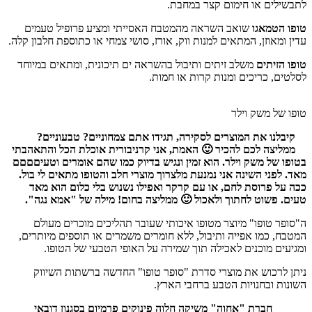
לתבשילים או חימום קצר במחבת.
טופו הטמאגו
שואב השראה מהמטבח האסייתי ומציע פרופיל טעמים
עדין ומאוזן, המתאים למנות ווק, אורז, סושי צמחי או כתוספת חלבון קלה.
טופו הזיתים
משלב זיתים ותיבול בהשראה ים תיכונית, ומתאים במיוחד
לסלטים, כריכים ומנות קרות או חמות.
טופו של משק וילר
קיבלנו את המוצרים לסקירה, תגידו אתם צמחוניים? טבעוניים?
ממליצה לכם להכיר 🙂 האמת, אני קרניבורית אוכלת הכל והתאהבתי
בטופו של משק וילר. הוא זמין ונגיש בדיוק כמו שהם אומרים וטעיםםםם
מאד. לפני השינה אני נמנעת מלצרוך מוצרי חלב והטופו מתאים לי בול.
ככה על פרוסת לחם, או עם קרקר ואפילו נשנוש בלי כלום הוא מאד
טעים. פשוט לחתוך ולאכול 🙂 ממליצה בחום!
מילה של "אמא נגה".
ה"סופר טופו" מיוצר מטופו איכותי שעובר תהליכים מוכרים מעולם
המטבח, כמו אפייה ותיבול, ללא חומרים משמרים או תוספים מיותרים,
ומגיעים מוכנים לאכילה תוך שמירה על האופי הטבעי של הטופו.
ניתן לרכוש את מוצרי סדרת "סופר טופו" החדשה ברשתות השיווק
השונות ובחנויות הטבע ברחבי הארץ.
חברת "אחוה" משיקה חלוה פינוקים פרמיום בסגנון דובאי