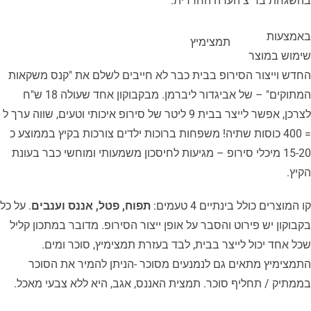
בהשגחת בד"צ העדה החרדית.
באמצעות
תמצימיץ
שימוש במוצר
החדש וייצור הסירופ בבית כבר לא חייבים לשלם את "קנס משקאות
המתוקים" – של אביגדור ליברמן. מבקבוקון אחד שעולה 18 ש"ח
לצרכן, אפשר לייצר בבית 9 ליטר של סירופ איכותי וטעים, שווה ערך ל
= 400 כוסות שתיה! משפחות ברוכות ילדים צורכות בקיץ בממוצע כ
15-20 מיכלי סירופ – מגיעות לחיסכון משמעותי ומוחשי כבר בעונת
הקיץ.
קו המוצרים כולל בינתיים 4 טעמים:
תפוח, פטל, אננס וענבים
. על כל
בקבוקון יש פירוט והסבר על אופן ייצור הסירופ. מדובר במתכון קליל
שכל אחד יכול לייצר בבית, לבד בעזרת תמצימיץ, סוכר ומים.
התמצימיץ מתאים גם לנמנעים מסוכר -הניתן להמיר את הסוכר
בממתיק / תחליף סוכר. תמצית האננס, אגב, היא ללא צבעי מאכל.