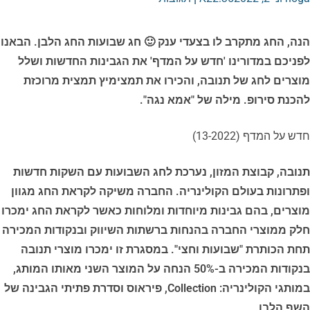
הנה, החג מתקרב לו בצעדי ענק 🙂 חג שבועות החג הלבן. הבאנו
לפניכם במדורינו 'חדש על המדף' את הגבינות החדשות ושלל
מוצרים לחג של תנובה, והכירו את תמצימיץ תמצית מרוכזת
להכנת סירופ. מילה של "אמא נגה".
חדש על המדף (13-2022)
תנובה, קבוצת המזון, נערכת לחג השבועות עם השקות חדשות
ופתרונות בעולם הקולינריה. החברה משיקה לקראת החג מגוון
מוצרים, בהם גבינות מיוחדות ומלוחות כאשר לקראת החג ימכרו
חלק ממוצרי החברה בהנחות ברשתות השיווק ובנקודות המכירה
תחת הכותרת "שבועות וחצי". במסגרת זו ימכרו מוצרי תנובה
בנקודות המכירה ב-50% הנחה על המוצר השני מאותו המותג,
במותגי הקולינריה: Collection, פיראוס וסדרת פתיתי הגבינה של
השף הלבן
.