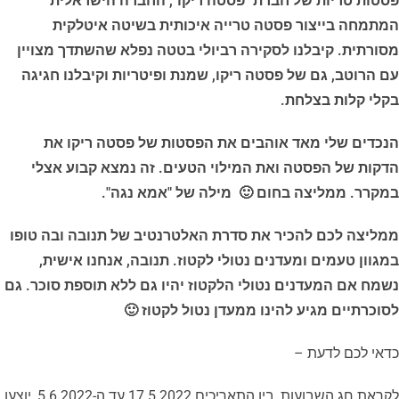
פסטות טריות של חברת "פסטה ריקו", החברה הישראלית
המתמחה בייצור פסטה טרייה איכותית בשיטה איטלקית
מסורתית. קיבלנו לסקירה רביולי בטטה נפלא שהשתדך מצויין
עם הרוטב, גם של פסטה ריקו, שמנת ופיטריות וקיבלנו חגיגה
בקלי קלות בצלחת.
הנכדים שלי מאד אוהבים את הפסטות של פסטה ריקו את
הדקות של הפסטה ואת המילוי הטעים. זה נמצא קבוע אצלי
במקרר. ממליצה בחום 🙂
מילה של "אמא נגה".
ממליצה לכם להכיר את סדרת האלטרנטיב של תנובה ובה טופו
במגוון טעמים ומעדנים נטולי לקטוז. תנובה, אנחנו אישית,
נשמח אם המעדנים נטולי הלקטוז יהיו גם ללא תוספת סוכר. גם
לסוכרתיים מגיע להינו ממעדן נטול לקטוז 🙂
כדאי לכם לדעת –
לקראת חג השבועות, בין התאריכים 17.5.2022 עד ה-5.6.2022, יוצעו