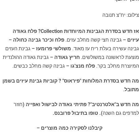
צילום: יח"צ תנובה
אז חדש בסדרת הגבינות המיוחדות
Collection
?
פלח גאודה
עיזים –
גבינה חצי קשה מחלב עזים.
פלח וכיכר גבינה כחולה –
גבינה עשירה בעלת ריח עז מאוד.
משולשי פרומעז –
גבינת העזים
מוצעת לראשונה במשולשים.
חריץ גאודה –
גבינת גאודה ההולנדית
המיוצרת מחלב בקר.
פלח מנצ'גו –
גבינה קשה מחלב כבשים.
מה חדש בסדרת המלוחות "פיראוס" ?
קוביות גבינת עיזים בשמן
מתובל
.
מה חדש ב"אלטרנטיב"? פתיתי גאודה לבישול ואפייה (
חוזר
למדפים גם השנה
). טופו בתיבול פרובנס.
קיבלנו לסקירה כמה מוצרים –