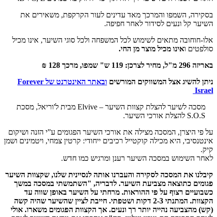
בסקירה, השמפו והמרכך מאד עדינים לעור הקרקפת, משאירים את
השיער קל ונעים לסידור לאחר חפיפה.
אלו-חוחובה מתאים לשימוש לכל המשפחה ולכל סוגי השיער, אינו מכיל
סולפטים ו
אינו מכיל מוצר מן החי.
באריזה 296 מ"ל, מחיר לצרכן: 119 ש" שמפו, מרכך 128 ₪
ניתן להשיג אצל המשווקים המורשים
ובאתר האינטרנט של
Forever
Israel
מסכה לשיער להצלת קצוות השיער – Elvive מבית ל'וריאל, מסכת
S.O.S להצלת אורכי השיער.
על פי היצרן, המסכה מצילה את אורכי השיער הפגומים ע”י הזנה ושיקום
אינטנסיבי, היא מכילה קוקטייל רכיבים ייחודי: קרטין צמחי, ויטמינים ושמן
קיק.
לאחר השימוש במסכה השיער רענן ומרגיש כמו חדש.
קיבלנו את המסכה לסקירה והעברנו אותה לנסיינית שלנו, שקצוות השיער
פגומים כתוצאה מצביעת השיער. לדבריה, "השתמשתי במסכה במשך
כשבועיים רצוף על פי ההוראות. מרחתי על השיער באופן שווה עד
הקצוות. המתנתי 2-3 דקות ושטפתי. חייבת לציין שהשיער שהיה קשה
(קש) מהצביעה נהייה יותר רך ונעים. אך הקצוות הפגומים משארו. אולי