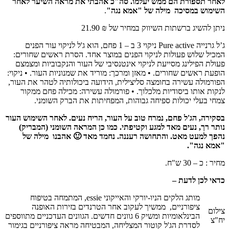
לאחר תספורת הם ממש יעלמו. סה"כ אהבתי את מראה השיער לאחר
השימוש במסיכה
מילה של "אמא נגה"
.
ניתן להשיג ברשתות השיווק במחיר של ₪ 21.90
ג’ל גרנייה Pure active ניקוי 3 ב – 1 פחם, הוא ג'ל לניקוי עור הפנים
המכיל שלוש פעולות לניקוי הפנים במוצר אחד. הסרת ראשים שחורים:
פעולת הפילינג מסייעת לניקוי אינטנסיבי של העור והנקבוביות ומצמצם
הופעת ראשים שחורים. • מאזן ומרכך: מוריד את שמנוניות העור. • ניקוי:
הפורמולה עשירה בחומצה סליצילית, הידועה ביכולותיה לטהר את העור,
לנקות אותו ביסודיות מלכלוך. • פורמולה עשירה: מכילה פחם ממקור
צמחי בעלי יכולות ספיחה גבוהות, המפחיתות את הברק השומני.
בסקירה, הג'ל פחם, נמרח טוב על העור, הריח נעים. לאחר השימוש העור
נותר רך, נעים מאד למגע וקטיפתי. כמו כן המראה השומני (המבריק)
נהפך למעט מאט. והתחושה רעננה. נחמד מאד 🙂 אהבנו
מילה של
"אמא נגה".
מחיר : כ – 30 ש"ח.
כדאי לכן לדעת –
מותג הלקים הניו-יורקי והאייקוני essie, המתמחה בטיפוח
ציפורניים, ממשיך לעקוב אחר הטרנדים בזירות האופנה
צילום
הבינלאומיות ומשיק 6 גוונים חדשים. הגוונים העדכניים מתווספים
יח"צ
לסדרת הג'ל קוטור המצליחה, המבטיחה מראה ציפורניים בגימור