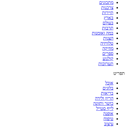
מתכונים
צרכנות
תיירות
בארץ
בעולם
תרבות
במה ואומנות
הצגות
טלוויזיה
מוזיקה
ספרים
קולנוע
תערוכות
תפריט
אוכל
בלוגים
בריאות
הריון ולידה
כושר ותזונה
לייף סטייל
אופנה
טיפוח
עיצוב