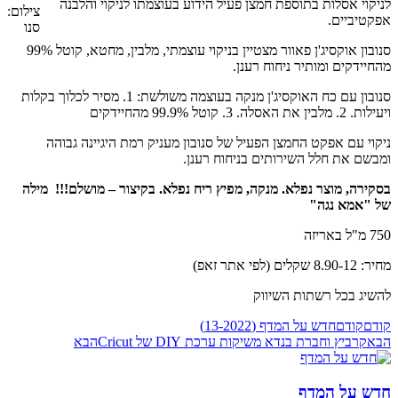
לניקוי אסלות בתוספת חמצן פעיל הידוע בעוצמתו לניקוי והלבנה
צילום:
אפקטיביים.
סנו
סנובון אוקסיג'ן פאוור מצטיין בניקוי עוצמתי, מלבין, מחטא, קוטל 99%
מהחיידקים ומותיר ניחוח רענן.
סנובון עם כח האוקסיג'ן מנקה בעוצמה משולשת: 1. מסיר לכלוך בקלות
ויעילות. 2. מלבין את האסלה. 3. קוטל 99.9% מהחיידקים
ניקוי עם אפקט החמצן הפעיל של סנובון מעניק רמת היגיינה גבוהה
ומבשם את חלל השירותים בניחוח רענן.
בסקירה, מוצר נפלא. מנקה, מפיץ ריח נפלא. בקיצור – מושלם!!!
מילה
של "אמא נגה"
750 מ"ל באריזה
מחיר: 8.90-12 שקלים (לפי אתר זאפ)
להשיג בכל רשתות השיווק
קודם
קודם
חדש על המדף (13-2022)
הבא
קרביץ וחברת בנדא משיקות ערכת DIY של Cricut
הבא
חדש על המדף