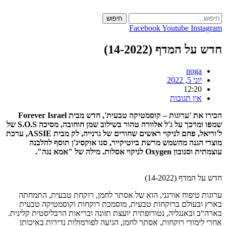
Skip
to
חיפוש
content
Facebook
Youtube
Instagram
חדש על המדף (14-2022)
noga
יוני 5, 2022
12:20
אין תגובות
הכירו את 'ערוגות – קוסמטיקה טבעית', חדש מבית Forever Israel
שמפו ומרכך על ג'ל אלוורה טהור בשילוב שמן חוחובה, מסיכה S.O.S של
ל'וריאל, פחם לניקוי ראשים שחורים של גרנייה, לק מבית ASSIE, ערכת
מוצרי הגנה מהשמש מרשת ביוטיקייר, סנו אוקסיג'ן תוסף להלבנה
עוצמתית וסנובון Oxygen לניקוי אסלות. מילה של "אמא נגה".
חדש על המדף (14-2022)
ערוגות טיפוח אורגני, הוא של אסתר לחמן, רוקחת טבעית, התמחתה
בארץ ובעולם ברוקחות טבעית, מוסמכת רוקחות וקוסמטיקה טבעית
בארה“ב ובאנגליה, נטורופתית יועצת תזונה ובריאות הרבליסטית קלינית.
אחרי לימודי רוקחות, אסתר לחמן, הגיעה לפורמולות נדירות באיכותן