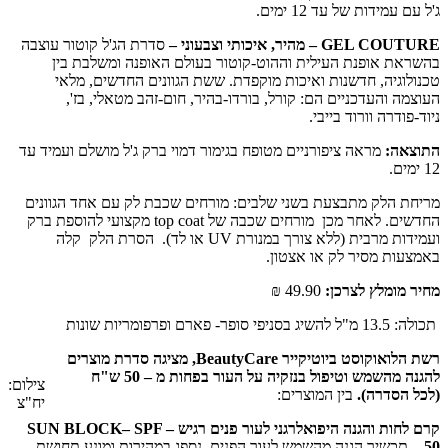
ג'ל עם עמידות של עד 12 ימים.
GEL COUTURE
– מהיר, איכותי וצבעוני –
סדרת הג'ל קוטור עוצבה
בהשראת אופנת העילית וההוט-קוטור בעולם האופנה ומשלבת בין
טכנולוגיה, חדשנות ואיכות מוקפדת. ששת הגוונים החדשים, מלאי
העוצמה והעדכניים הם: קורל, בורדו-בהיר, חום-זהב מטאלי, בז',
ניוד-פודרה וורוד בייבי.
התוצאה:
מראה ציפורניים מטופח בגימור דמוי ברק ג'ל מושלם ועמיד עד
12 ימים.
מריחת הלק מתבצעת בשני שלבים: מורחים שכבת לק עם אחד הגוונים
החדשים. לאחר מכן מורחים שכבה של top coat מקצועי להוספת ברק
ועמידות מרבית (ללא צורך במנורת UV או לד). הסרת הלק קלה
באמצעות מסיר לק או אצטון.
מחיר מומלץ לצרכן:
49.90 ₪
תכולה: 13.5 מ"ל להשיג בסניפי סופר- פארם ופרפומריות שונות
רשת הלואוקוסט ביוטיקייר BeautyCare, מציגה סדרת מוצרים
להגנה מהשמש וטיפול בנזקיה על העור בפחות מ – 50 ש"ח
צילום:
(לכל הסדרה).
בין המוצרים:
יח"צ
קרם לחות והגנה היפואלרגני לעור פנים רגיש – SUN BLOCK– SPF
50
– תכשיר הגנה מהשמש לעור הפנים. נספג במהירות ומונע תחושת