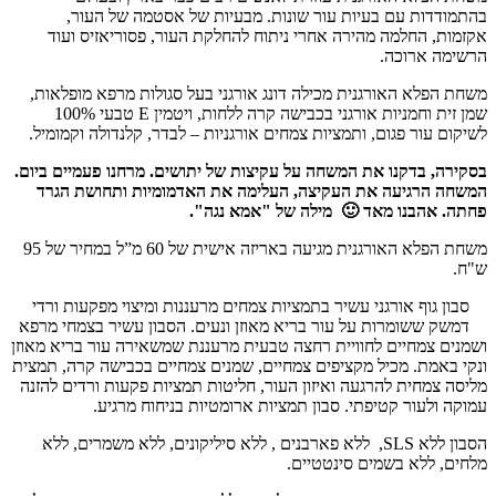
בהתמודדות עם בעיות עור שונות. מבעיות של אסטמה של העור,
אקזמות, החלמה מהירה אחרי ניתוח להחלקת העור, פסוריאזיס ועוד
הרשימה ארוכה.
משחת הפלא האורגנית מכילה דונג אורגני בעל סגולות מרפא מופלאות,
שמן זית וחמניות אורגני בכבישה קרה ללחות, ויטמין E טבעי 100%
לשיקום עור פגום, ותמציות צמחים אורגניות – לבדר, קלנדולה וקמומיל.
בסקירה, בדקנו את המשחה על עקיצות של יתושים. מרחנו פעמיים ביום.
המשחה הרגיעה את העקיצה, העלימה את האדמומיות ותחושת הגרד
פחתה. אהבנו מאד 🙂
מילה של "אמא נגה".
משחת הפלא האורגנית מגיעה באריזה אישית של 60 מ”ל במחיר של 95
ש"ח.
סבון גוף אורגני עשיר בתמציות צמחים מרעננות ומיצוי מפקעות ורדי
דמשק ששומרות על עור בריא מאוזן ונעים. הסבון עשיר בצמחי מרפא
ושמנים צמחיים לחוויית רחצה טבעית מרעננת שמשאירה עור בריא מאוזן
ונקי באמת. מכיל מקציפים צמחיים, שמנים צמחיים בכבישה קרה, תמצית
מליסה צמחית להרגעה ואיזון העור, חליטות תמציות פקעות ורדים להזנה
עמוקה ולעור קטיפתי. סבון תמציות ארומטיות בניחוח מרגיע.
הסבון ללא SLS, ללא פארבנים , ללא סיליקונים, ללא משמרים, ללא
מלחים, ללא בשמים סינטטיים.