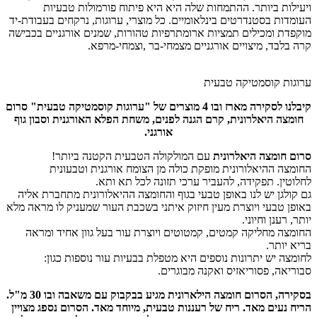
ויעילות ביותר. ההתמחות שלה היא היא פיתוח פורמולות טבעיות
העומדות בסטנדרטים בינלאומיים. כל מוצרי, ערוגות, נרקחים בעבודת-יד
מוקפדת ומכילים תמציות ארומתרפיות טהורות, שמנים אורגניים בכבישה
קרה בלבד, מיצויים אורגניים מצמחי-בר ,וצמחי-מרפא.
ערוגות קוסמטיקה טבעית
קיבלנו לסקירה מארז ובו 4 מוצרים של "ערוגות קוסמטיקה טבעית" סרום
חומצה היאלרונית, קרם הגנה לפנים, משחת הפלא האורגנית וסבון גוף
אורגני.
סרום חומצה היאלרונית
עם המולקולה הטבעית הקטנה ביותר!
החומצה ההיאלורונית מופקת כולה מן הצומח אורגנית וטבעונית
לחלוטין. תפקידה, להעביר ערכי תזונה לכל תא ותא.
גם קולגן יש לנו באופן טבעי בגוף והחומצה ההיאלורונית מתחברת אליה
באופן טבעי ויוצרת מעין חיזוק איתני בשכבת העור שמעניק לו מראה מלא
יותר, רענן וחיוני.
החומצה מחליקה קמטים, קמטוטים ויוצרת עור בעל גוון אחיד ומראה
בריא יותר.
לחומצה יש יתרונות נוספים היא מטפלת בבעיות עור נוספות כגון:
סבוריאה, פסוריאזיס ואקנה מבוגרים.
בסקירה, הסרום חומצה הילארונית מגיע בבקבוק עם משאבה ובו 30 מ"ל.
הריח נעים מאד. ריח של רעננות טבעית, מיוחד מאד. הסרום נספג מצויין