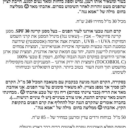
בעור ומשאיר אותו רענן, גמיש וספוג בלחות ומאד נעים למגע. חייבת לציין
שהפנים מעט זוהרות לאחר השימוש בסרום. אהבתי מאד 🙂 ממליצה
בחום
מילה של "אמא נגה".
מכיל 30 מ”ל מחירו 249 ש"ח.
קרם הגנה טבעי אורגני לעור הפנים – בעל מסנן קרינה SPF 30
. מסנן
קרינה פיזיקאלי – אבץ – (שאינו ננו!) מינרל המסנן את קרני השמש
המזיקות UVA ו – UVB , תמצית אצה אדומה (אסטסנטין) שידועה
כמסננת הגנה טבעית ומעניקה איכויות אנטיאייגינג’, תמציות צמחים
ארומטיות לריענון והזנה, יחד עם חמאת שיאה אורגנית, תמצית שמן ארגן
אורגני הידועים במקדם הגנה הגבוה שלהם, ויטמין E טבעי 100%
(TOCOBIOL C) ותמצית תה ירוק אורגני – המעניקים הגנה מקסימלית
מהשמש תוך הזנת העור בטוב ביותר. הקרם היפואלרגני ובטיחותי
לשימוש.
בסקירה, הקרם הגנה מגיעה בבקבוק עם משאבה המכיל 50 מ"ל. הקרם
לבן סמיך אך נספג מצויין. לא משאיר סימנים על עור הפנים. אני אוהבת
מאד את הריח (כבר ציינתי בסרום) ריח נקי של טבע אהבתי 🙂 . מבחינתי
חשוב מאד שקרם ההגנה, אינו צורב בעיניים (יש לי עיניים רגישות…).
בחברה אומרים שהקרם הגנה יכול להחליף את קרם הפנים בתקופת
הקיץ. אהבתי 🙂 ממליצה בחום
מילה של "אמא נגה".
50 מ”ל בניחוח ורדים עדין ומרענן במחיר של – 85 ש"ח.
משחת הפלא האורגנית עוזרת לאנשים רבים כבר בארץ ובעולם