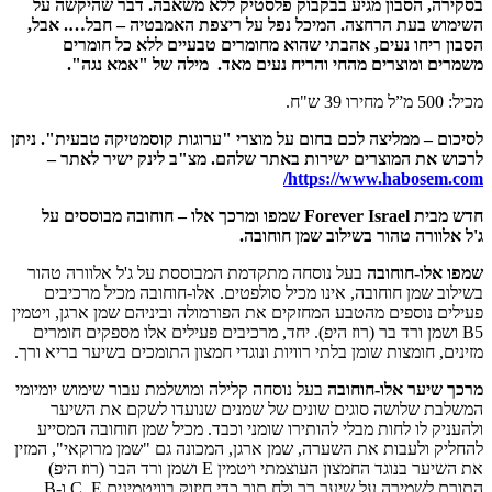
בסקירה, הסבון מגיע בבקבוק פלסטיק ללא משאבה. דבר שהיקשה על
השימוש בעת הרחצה. המיכל נפל על ריצפת האמבטיה – חבל…. אבל,
הסבון ריחו נעים, אהבתי שהוא מחומרים טבעיים ללא כל חומרים
משמרים ומוצרים מהחי והריח נעים מאד.
מילה של "אמא נגה".
מכיל: 500 מ”ל מחירו 39 ש"ח.
לסיכום – ממליצה לכם בחום על מוצרי "ערוגות קוסמטיקה טבעית". ניתן
לרכוש את המוצרים ישירות באתר שלהם. מצ"ב לינק ישיר לאתר –
https://www.habosem.com/
חדש מבית Forever Israel שמפו ומרכך אלו – חוחובה מבוססים על
ג'ל אלוורה טהור בשילוב שמן חוחובה.
שמפו אלו-חוחובה
בעל נוסחה מתקדמת המבוססת על ג'ל אלוורה טהור
בשילוב שמן חוחובה, אינו מכיל סולפטים. אלו-חוחובה מכיל מרכיבים
פעילים נוספים מהטבע המחזקים את הפורמולה וביניהם שמן ארגן, ויטמין
B5 ושמן ורד בר (רוז היפ). יחד, מרכיבים פעילים אלו מספקים חומרים
מזינים, חומצות שומן בלתי רוויות ונוגדי חמצון התומכים בשיער בריא ורך.
מרכך שיער אלו-חוחובה
בעל נוסחה קלילה ומושלמת עבור שימוש יומיומי
המשלבת שלושה סוגים שונים של שמנים שנועדו לשקם את השיער
ולהעניק לו לחות מבלי להותירו שומני וכבד. מכיל שמן חוחובה המסייע
להחליק ולעבות את השערה, שמן ארגן, המכונה גם "שמן מרוקאי", המזין
את השיער בנוגד החמצון העוצמתי ויטמין E ושמן ורד הבר (רוז היפ)
התורם לשמירה על שיער רך ולח תוך כדי חיזוק בוויטמינים C, E ו-B.