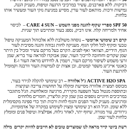
דביקות. ללא פארבנים, עשיר במרכיבי הרגעה וטיפוח, מעניק הגנה,
גמישות ורכות. מותאם לעור עדין, מסייע במניעת נזקי העור ומעשיר אותו
בלחות.
SPF 50 ספריי שקוף להגנה מפני השמש – CARE 4 SUN
– לכיסוי
אחיד ולמריחה קלה. אינו דביק, נספג בעור ומתייבש תוך שניות.
קרם רב שימושי ארומטי –
נוסחה משולבת ללא אלכוהול המעניקה טיפול
טבעי ומקיף לכל חלקי הגוף. מעניקה לחות גבוהה והגנה מסיבית לעור
הגוף, הידיים, הצוואר ואף לפנים. הקרם בעל מרקם עשיר ומכיל בין היתר
שמן שקדים וחוחובה לריכוך העור, שמן אבוקדו למראה עור בריא, שמן
זרעי משמש לשיפור מרקם העור, ויטמין A לחידוש מראה העור ו-E
כאנטי אייג'ינג משפר קמטים, וכן אצות ים לגמישות העור וורבנה וקמומיל
להרגעת העור.
ACTIVE H2O SPA ג’ל אלוורה –
רב שימושי להקלה לגירוי בעור,
מבוסס תמצית אלוורה מסייעת ומקלה על תחושות צריבה ועקיצות
ובתוספת מנטול בעל השפעה מקררת, מרגיעה ומאלחשת. הג'ל מתוגבר
במרכיבים חיוניים נוספים כגון שמן קיק וגליצרין, חומרים מלחחים
ומרגיעים. מעניק לעור הפנים והגוף לחות ורכות תוך כדי ספיגה מקסימלית
ללא שומן. הג'ל הוא רב שימושי ומצוין לשימוש במקרה של אדמומיות,
גירודים, עור מגורה, שיזוף יתר, לאחר גילוח, אפילציה וטיפול פנים ומומלץ
כלחות לעור שמן.
רשת ביוטי קייר מראה לנו שמוצרים טובים לא חייבים להיות יקרים
מילה