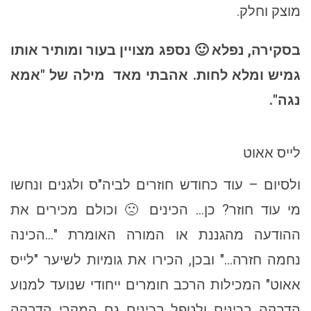
מוצק וחלק.
בסקירה, נפלא 🙂 נספג מצויין בעור ומותיר אותו
גמיש ומלא לחות. אהבתי מאד
מילה של "אמא
נגה".
לייס אאוט
ולסיום – עוד כחודש חוזרים לביה"ס ולגנים ונחשו
מי עוד חוזר? כן… הכינים 🙁 וכולם מכירים את
ההודעה מהגננת או המורה האומרת "…הכינה
נחמה חזרה…" ובכן, הכירו את גומיות לשיער "לייס
אאוט" המכילות הרכב חומרים ייחודי שנועד למנוע
הדבקה בכינים ולטפל בכינים גם המקרי הדבקה