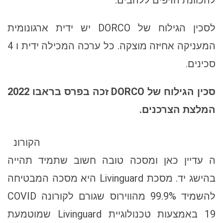
להכוונת הזיפים ללהבים.
לסכין הגילוח של DORCO יש ידית ארגונומית
המעניקה אחיזה מוצקה. כל ערכה המכילה ידית ו 4
סכינים.
סכין הגילוח של DORCO זכה בפרס בראבו 2022
המלצת הצרכנים.
הקורונ
ה עדיין כאן ומסכה טובה חשוב שתמיד תהייה
בהישג יד. מסכת Livinguard היא מסכה המבטיחה
להשמיד 99.9% מהווירוס שגורם לקורונה COVID
19 באמצעות טכנולוגיית Livinguard שמוטמעת