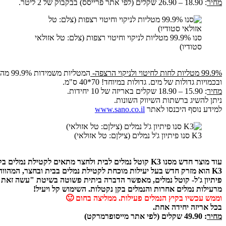
מחיר
: 18.90 – 26.90 שקלים (לפי אתר פרייסס) בבקבוק של 2 ליטר.
סנו 99.9% מטליות לניקוי וחיטוי רצפות (צלם: טל אזולאי
סטודיו)
99.9% מטליות לחות לחיטוי ולניקוי הרצפה-
המטל
ובכמויות גדולות של מים. גדולות במיוחד! 70*40 ס"מ.
מחיר
: 15.90 – 18.90 שקלים באריזה של 10 יחידות.
ניתן להשיג ברשתות השיווק השונות.
למידע נוסף היכנסו לאתר
www.sano.co.il
K3 סנו פיתיון ג'ל נמלים (צילןם: טל אזולאי)
עוד מוצר חדש מסנו K3 קוטל נמלים לבית ולחצר מתאים לקטילת נמלים בקן ומחוץ לקן.
K3 הוא מזרק חדש בעל יעילות מוכחת לקטילת נמלים בבית ובחצר, המהווה פתרון חדשני לחיסול הנמלים בבית ובסביבתו ולמניעת התרבותן בפינות מסתור.
פיתיון ג'ל- קוטל נמלים, מאפשר הדברה ביתית פשוטה בשיטת "עשה זאת בע
מרעילות נמלים אחרות והנמלים בקן נקטלות. השימוש קל ויעיל!
וממש עכשיו בקיץ הנמלים פעילות. ממליצה בחום 🙂
בכל אריזה יחידה אחת.
מחיר
: 49.90 שקלים (לפי אתר מייסופרמרקט)