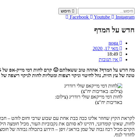
Skip
to
חיפוש
content
Facebook
Youtube
Instagram
חדש על המדף
noga
מאי 17, 2020
18:49
אין תגובות
טונה של עץ הזית, נוזל לחיטוי וניקוי רצפות ומטליות לחות לניקוי ריצפה של
לחות דמי מייקאפ שולי רודריג (צילום:
באדיבות יח"צ)
לחות, שאינו קומדוגני, דהיינו לא סותם את נקבוביות העור, מכיל חומצה ה
לחדור לגוף.