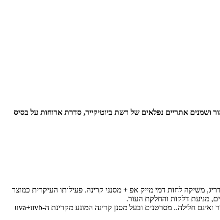
SR C, לק של O.P.I, מגבוני פחם להסרת איפור, שמן המפ טהור ושמנים אתריים נפלאים של רשת ביוטיקייר, סדרת ארוחות על בסיס
גורו הבריאות, שאני אישית מאד מעריכה שולי רודריג, משיקה לחות דמי מייק אפ + מסנני קרינה. פעילותו העיקרית כמוצר
ים, מניעת דלקות והחלקת העור.
הקרם מכיל רכוז גבוה של שמן בוראג׳/ זיפן – הידוע בתכולה גבוהה של חומצות שומן לחיזוק מבנה תאי-העור ומסנני קרינה מינראליים, שאינם נספגים בעור ואינם חלילה.. מסרטנים ובעל מסנן קרינה המונע מקרינת ה-uva+uvb