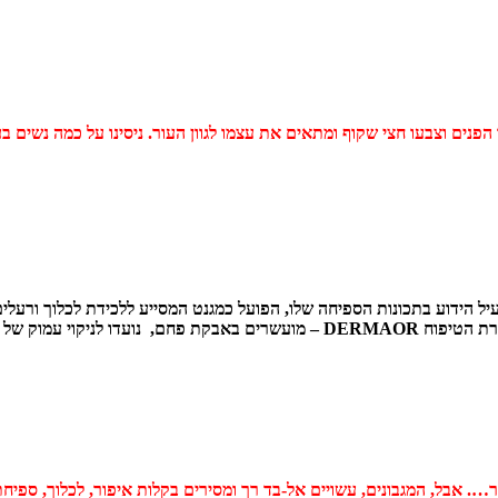
הפנים וצבעו חצי שקוף ומתאים את עצמו לגוון העור. ניסינו על כמה נשים בע
ל הידוע בתכונות הספיחה שלו, הפועל כמגנט המסייע ללכידת לכלוך ורעלי
קוסט ביוטיקייר, משיקים מוצר מבוסס פחם נוח לשימוש. מגבוני הפחם מסדרת הטיפוח AOR
ר…. אבל, המגבונים, עשויים אל-בד רך ומסירים בקלות איפור, לכלוך, ספיח