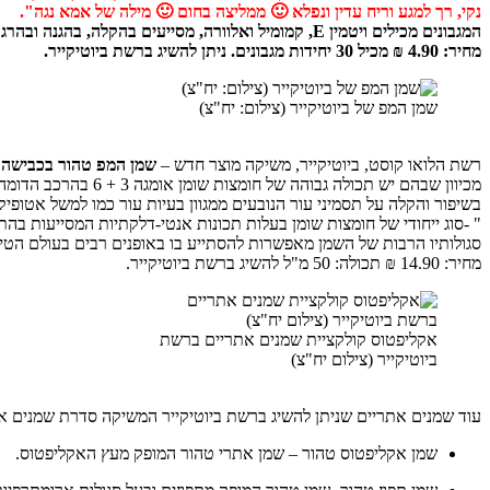
נקי, רך למגע וריח עדין ונפלא 🙂 ממליצה בחום 🙂 מילה של אמא נגה".
המגבונים מכילים ויטמין E, קמומיל ואלוורה, מסייעים בהקלה, בהגנה ובהרגעת העור. הרכב המוצר ידידותי ונבדק דרמטולוגית, בבישום עדין, נטול אלכוהול ושמן מינרלי.
מחיר: 4.90 ₪ מכיל 30 יחידות מגבונים. ניתן להשיג ברשת ביוטיקייר.
שמן המפ של ביוטיקייר (צילום: יח"צ)
רשת הלואו קוסט, ביוטיקייר, משיקה מוצר חדש –
שמן המפ טהור בכבישה ק
מכיוון שבהם יש תכו
" -סוג ייחודי של חומצות שומן בעלות תכונות אנטי-דלקתיות המסייעות בהת
סגולותיו הרבות של השמן מאפשרות להסתייע בו באופנים רבים בעולם הטיפו
מחיר: 14.90 ₪ תכולה: 50 מ"ל להשיג ברשת ביוטיקייר.
אקליפטוס קולקציית שמנים אתריים ברשת
ביוטיקייר (צילום יח"צ)
עוד שמנים אתריים שניתן להשיג ברשת ביוטיקייר המשיקה סדרת שמנים אתריים 100% טהורים וצמחיים ברישיון משרד הבריאות. בסדרה 
שמן אקליפטוס טהור – שמן אתרי טהור המופק מעץ האקליפטוס.