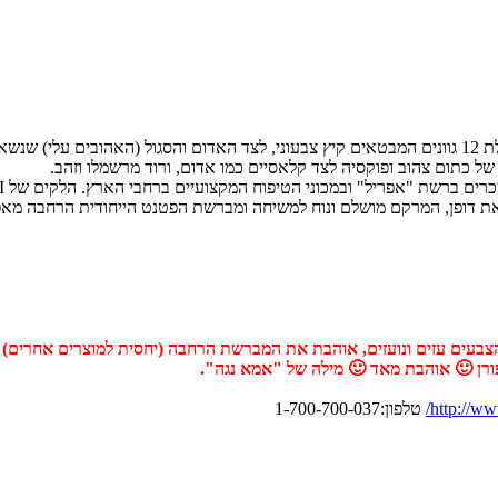
מותג הלקים OPI משיק את קולקציית מקסיקו לשנת 2020. הקולקצייה כוללת 12 גוונים המבטאים קיץ צבעוני,
ם של כתום צהוב ופוקסיה לצד קלאסיים כמו אדום, ורוד מרשמלו וזהב.
קירה, אני מאד אוהבת את הלקים של OPI הצבעים עזים ונועזים, אוהבת את המברשת הרחבה (יחסי
פורן 🙂 אוהבת מאד 🙂 מילה של "אמא נגה".
http://www
טלפון:1-700-700-037