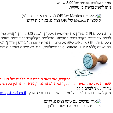
צמד המזלפים במחיר של 5.90 ש"ח.
ניתן להשיג ברשת ביוטיקייר.
קולקציית Mexico של OPI (צילום: באדיבות יח"צ)
לבנית ציפורניים בקרב נשות המקצוע. הבולטים בקולקציה יהיו גוונים נועזי
בתעשייה (ללא Toluene, DBP או פורמולהיד). הם מצטיינים בעמידות יוצאת דופן, המרקם מושלם ונוח למשיחה ומברשת הפטנט הייחודית הרחבה מאפשרת דיוק אולטימטיבי.
בס
שפחות מגבולות הציפורן. והלק, יחסית למוצר אחר, נשאר יותר זמן על הצי
מחיר: 65 ₪ לבקבוק לק .
ניתן להשיג ברשת "אפריל" ומכוני הטיפוח ברחבי הארץ.
.opi-israel.co.il/
אורז עדשים עם טונה (צילום: יח"צ)