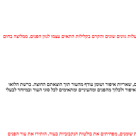
לות גוונים שונים והקרם בקלילות התאים עצמו לגוון הפנים. ממליצה בחום
ם, שאריות איפור ושומן עודף מהעור תוך הוצאתם החוצה. ברשת הלואו
DERM – מועשרים באבקת פחם, נועדו לניקוי עמוק של איפור ולכלוך מהפנים ומהעיניים ומתאימים לכל סוגי העור ובמיוחד לבעלי
ת שומנים, מפחיתים את בולטות הנקבוביות בעור. הותירו את עור הפנים