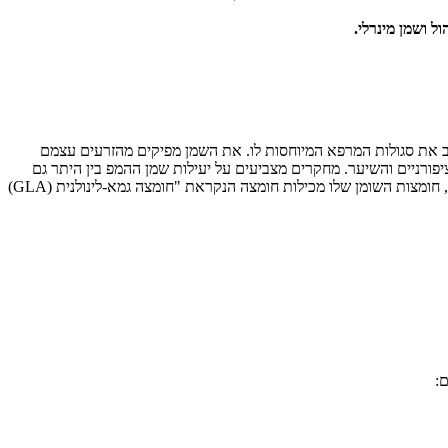
זי המניב את סגולות המרפא המיוחסות לו. את השמן מפיקים מהזרעים עצמם
ם עם העור ומיטיב עם הציפורניים והשיער. מחקרים מצביעים על יעילות שמן ההמפ בין היתר גם
בשיפור והקלה על תסמיני עור הנובעים ממגוון בעיות עור כמו למשל אטופיק דרמטיטיס או פסוריאזיס, והמתבטאים בדרך כלל בגירויים גרד ויובש. בנוסף, חומצות השומן שלו מכילות חומצה הנקראת "חומצה גמא-לינולנית (GLA)