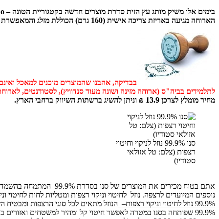
בימים אלו משיק מותג עץ הזית סדרת מוצרים חדשה בקטגוריית הטונה – Lunch To Go.
הארוחה מגיעה באריזת צריכה אישית (160 גרם) הכוללת מזלג והמאפשרת פתרון צריכה מיידי בכל זמן ובכל מקום.
בבדיקה, אהבנו שהמוצרים מוכנים למאכל ואינם 
לתלמידים בביה"ס (ארוחה מזינה ושונה מעוד סנדוויץ), לסטודנטים, לארו
מחיר מומלץ לצרכן 13.9 ₪ וניתן להשיג ברשתות השיווק ברחבי הארץ.
סנו 99.9% נוזל לניקוי וחיטוי
רצפות (צלם: טל אזולאי
סטודיו)
נוספים המיועדים לרצפה. נוזל לחיטוי וניקוי רצפות ומטליות לחות לחיטוי וניקוי הרצפה משמידים 99.9% מהחיידקים,
99.9% נוזל לחיטוי וניקוי רצפות
–
99.9% שפותחה בסנו במטרה לאפשר חיטוי קל ומהיר למשטחים ואזורים בבית ובסביבתו.