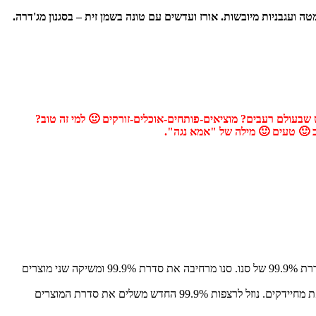
 ועגבניות מיובשות. אורז ועדשים עם טונה בשמן זית – בסגנון מג'דרה.
 שבעולם רעבים? מוציאים-פותחים-אוכלים-זורקים 🙂 למי זה טוב?
וב 🙂 טעים 🙂 מילה של "אמא נגה".
אתם בטוח מכירים את המוצרים של סנו בסדרת 99.9% המתמחה בהשמדת חיידקים, ניקוי, חיטוי ושמירה על ההיגיינה בבית, וממש עכשיו יש חדש בסדרת 99.9% של סנו. סנו מרחיבה את סדרת 99.9% ומשיקה שני מוצרים
הנוזל מתאים לכל סוגי הרצפות ומבטיח השמדה של 99.9% מהחיידקים. מהיום – הרצפה גם נקיה ומבריקה וגם מחוטאת מחיידקים. נוזל לרצפות 99.9% החדש משלים את סדרת המוצרים