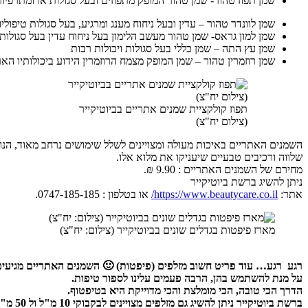
שמן תפוז טהור- שמן טהור המופק מתפוזים ובעל סגולות ארומתרפיו
שמן לוונדר טהור – עדין ובעל ניחוח מענג ומרגיע, בעל סגולות טיפולי
שמן למון גראס- שמן טהור מעשב הלימון בעל ניחוח עדין בעל סגולות
שמן עץ התה – שמן כללי בעל סגולות ויכולות רבות
שמן רוזמרין טהור – שמן המופק מצמח הרוזמרין הידוע ביכולותיו הא
תפוז קולקציית שמנים אתריים בביוטיקייר
(צילום יח"צ)
השמנים האתריים באיכות מעולה ומצויינים לשלל שימושים נרחב מאוד, הנ
שלווה ורכיבים טבעיים שיעניקו את מלוא אלו.
מחירם של השמנים האתריים : 9.90 ₪.
ניתן להשיג ברשת ביוטיקייר
אתר:
https://www.beautycare.co.il/
או בטלפון : 0747-185-185.
מארז פיפטות בגדלים שונים בביוטיקייר (צילום: יח"צ)
רגע רגע… עוד פריט חשוב מזלפים (פיפטות) 🙂 השמנים האתריים מגיעים
על מנת להשתמש בהן, הרבה פעמים עלינו לספור טיפות.
הדרך הכי טובה, הכי מומלצת והכי מדוייקת היא בטיפטוף.
ברשת ביוטיקייר ניתן להשיג גם מזלפים מצויינים לבקבוקי 10 מ"ל ול 50 מ"ל, במחיר השווה לכל כיס.