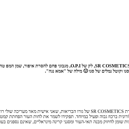
מה חדש על המדף? אההה טוב ששאלתם 🙂 קרם לחות דמי מייק-אפ של OSMETICS
 סנו וקוטל נמלים של סנו 🙂 מילה של "אמא נגה".
לקראת הקיץ שחוזר אלינו ככה בבת אחת עם שבוע שרבי וחום לוהט – חברת SR COSMETICS של 
ילורונית ברכוז גבוה ופעיל במיוחד. תפקידו לשמר את לחות העור הפחתת קמט