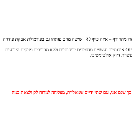
 לצד האדום והסגול (האהובים עלי) שנשארו מהחורף – איזה כייף 🙂 , שישה מהם פותחו גם בפורמולת אבקת פודרה
הלקים של OPI מיובאים לישראל בלעדית על ידי חברת "ברייסון שיווק" ונמכרים ברשת "אפריל" ובמכוני הטיפוח המקצועיים ברחבי הארץ. הלקים של OPI איכותיים ועשויים מחומרים ידידותיים וללא מרכיבים מזיקים הידועים
ת למוצרים אחרים) כך שגם אני, עם שתי ידיים שמאליות, מצליחה למרוח לק ולצאת כמה