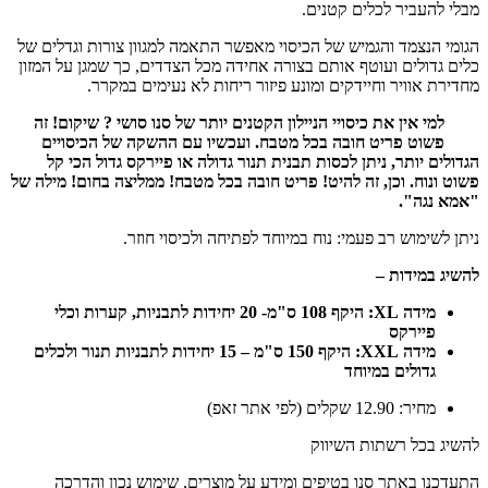
מבלי להעביר לכלים קטנים.
הגומי הנצמד והגמיש של הכיסוי מאפשר התאמה למגוון צורות וגדלים של
כלים גדולים ועוטף אותם בצורה אחידה מכל הצדדים, כך שמגן על המזון
מחדירת אוויר וחיידקים ומונע פיזור ריחות לא נעימים במקרר.
למי אין את כיסויי הניילון הקטנים יותר של סנו סושי ? שיקום! זה
פשוט פריט חובה בכל מטבח. ועכשיו עם ההשקה של הכיסויים
הגדולים יותר, ניתן לכסות תבנית תנור גדולה או פיירקס גדול הכי קל
פשוט ונוח. וכן, זה להיט! פריט חובה בכל מטבח! ממליצה בחום! מילה של
"אמא נגה".
ניתן לשימוש רב פעמי: נוח במיוחד לפתיחה ולכיסוי חוזר.
להשיג במידות –
מידה
XL
: היקף 108
ס"מ- 20 יחידות לתבניות, קערות וכלי
פיירקס
מידה
XXL
: היקף 150 ס"מ – 15 יחידות לתבניות תנור ולכלים
גדולים במיוחד
מחיר: 12.90 שקלים (לפי אתר זאפ)
להשיג בכל רשתות השיווק
התעדכנו באתר סנו בטיפים ומידע על מוצרים, שימוש נכון והדרכה