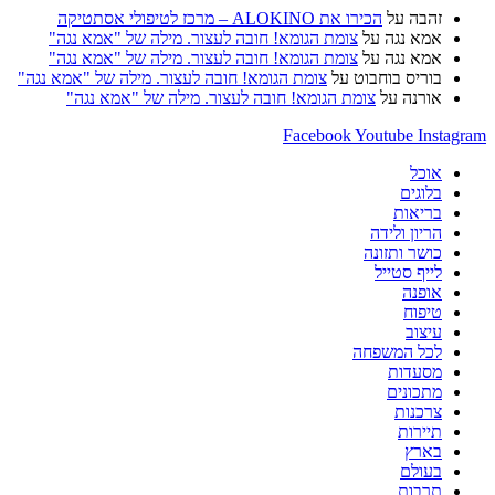
זהבה
על
הכירו את ALOKINO – מרכז לטיפולי אסתטיקה
אמא נגה
על
צומת הגומא! חובה לעצור. מילה של "אמא נגה"
אמא נגה
על
צומת הגומא! חובה לעצור. מילה של "אמא נגה"
בוריס בוחבוט
על
צומת הגומא! חובה לעצור. מילה של "אמא נגה"
אורנה
על
צומת הגומא! חובה לעצור. מילה של "אמא נגה"
Facebook
Youtube
Instagram
אוכל
בלוגים
בריאות
הריון ולידה
כושר ותזונה
לייף סטייל
אופנה
טיפוח
עיצוב
לכל המשפחה
מסעדות
מתכונים
צרכנות
תיירות
בארץ
בעולם
תרבות