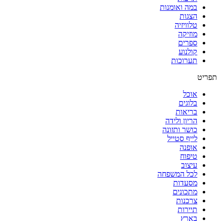
במה ואומנות
הצגות
טלוויזיה
מוזיקה
ספרים
קולנוע
תערוכות
תפריט
אוכל
בלוגים
בריאות
הריון ולידה
כושר ותזונה
לייף סטייל
אופנה
טיפוח
עיצוב
לכל המשפחה
מסעדות
מתכונים
צרכנות
תיירות
בארץ