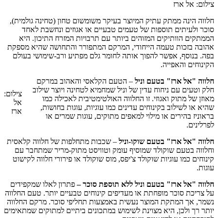
צילום: אל ארז
חלווה הינה ממתק עתיק המיוצר בעיקר משומשום טחון (טחינה גולמית),
סוכר ולעיתים תוספות של טעמים טבעיים או אגוזים ונחשבת לאחד
הממתקים הוותיקים המזוהים ביותר עם תרבויות המזרח התיכון. היא
אהובה בזכות טעמה הייחודי, המרקם המתפורר והתחושה שהיא מספקת
בפה. בנוסף, אפשר להפוך אותה לחומר גלם מפתיע ורב-שימושי בעולם
הקינוחים והאפייה.
חלווה "אל ארז" בטעם וניל
– הטעם הקלאסי והאהוב במרקם
חלק וטעים עם ניחוח עדין של וניל שמחמיא לטחינה ויוצר שילוב
צילום:
מאוזן של מתוק ואגוזי. זו החלווה האולטימטיבית לאכילה כמו
אל
שהיא או לשילוב בקינוחים עדינים כמו עוגיות, עוגות בחושות,
ארז
בראוניז בהירים או מילוי למאפים מתוקים, עוגות שמרים או
לפרלינים.
חלווה "אל ארז" בטעם שוקו-וניל
– שכבות מתחלפות של חלווה קלאסית
וחלווה בטעם שוקולד שמוסיף עומק וטוויסט מתוק-מריר שמתחבר עם
קינוחים כמו עוגיות שוקולד צ'יפס, מוס שוקולד או פירורי חלווה לקישוט
עוגות.
חלווה "אל ארז" בטעם וניל ללא תוספת סוכר –
פתרון לאלו שמקפידים
על צריכת סוכר מופחתת או מעדיפים קינוחים טבעיים יותר. טעם החלווה
נשמר, אך המתקת המוצר נעשית באמצעות תחליפי סוכר. מרקם החלווה
יותר רך ולכן, היא מצוינת לשימוש במתכונים ביתיים למתוקים שמתאימים