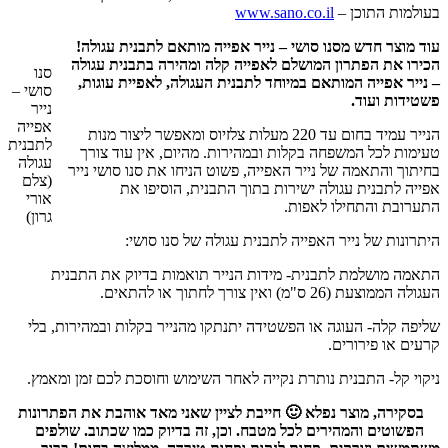
בעולמות התוכן –
www.sano.co.il
עוד מוצר חדש מסנו סושי – נייר אפייה מותאם לתבנית עגולה!
הכירו את הפתרון המושלם לאפייה קלה ומהירה בתבנית עגולה
סנו
– נייר אפייה המותאם במיוחד לתבנית העגולה, לאפיית עוגות,
סושי –
פשטידות ועוד.
נייר
אפייה
הנייר עמיד בחום עד 220 מעלות צלזיוס ומאפשר ליצור מנות
לתבנית
טעימות לכל המשפחה בקלות ובמהירות. מהיום, אין עוד צורך
עגולה
בחיתוך והתאמה של נייר האפייה, פשוט הניחו את סנו סושי נייר
(צלם
אפייה לתבנית עגולה ישירות בתוך התבנית, הוסיפו את
אורי
התערובת והתחילו לאפות.
גרון)
היתרונות של נייר האפייה לתבנית עגולה של סנו סושי:
התאמה מושלמת לתבנית- מידות הנייר תואמות בדיוק את התבנית
העגולה הממוצעת (26 ס"מ) ואין צורך לחתוך או להתאים.
שליפה קלה- העוגה או הפשטידה יתנתקו מהנייר בקלות ובמהירות, בלי
קרעים או פירורים.
ניקוי קל- התבנית נותרת נקייה לאחר השימוש וחוסכת לכם זמן ומאמץ.
בסקירה, מוצר נפלא 🙂 חייבת לציין שאני מאד אוהבת את הפתרונות
הפשוטים והמהירים לכל מטבח. וכן, זה בדיוק כמו שכתוב. שולפים