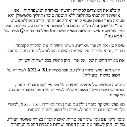
לסוכרתיים או לדיאטות מאוזנות.
קיבלנו את המוצרים לסקירה והגשתי בארוחה המשפחתית – אני
אישית התלהבתי מהחלווה ללא תוספת סוכר (תחליף מלטיטול) היא
טעימה מאד נטולת טעמי לוואי ואותה אני קונה. הרוב המוחלט פשוט
"עף" על שוקו וניל. חלווה בטעם וניל טעימה אך מוכרת… בקיצור, הכל
עניין של טעם אישי והחלווה באמת משובחת! ממליצה בחום 🙂 מילה של
"אמא נגה".
טיפ קטן:
אם נשארו שאריות, פשוט מחזירים את החלווה לקופסה,
סוגרים, והיא שומרת על הטריות והטעם הנפלא שלה עד הפעם הבאה.
את מארזי החלווה של "אל ארז" ניתן להשיג בכל רשתות השיווק.
חדש מסנו סושי
כיסוי ניילון עם גומי במידותXL ו-XXL
לשמירה על
המזון בקלות וביעילות!
בתנועה פשוטה של פתיחה ומתיחה על כלי פיירקס ותבניות תנור ,
מתפרש כיסוי הניילון באופן מושלם לשמירה על המזון בתבנית ההכנה
המקורית
סנו סושי משיקה כיסוי ניילון עם גומי נצמד במידות XL ו- XXL, לכיסוי
כלי פיירקס ותבניות תנור לשמירה על המזון בקלות ובנוחות.
כיסוי ניילון עם גומי שומר על טריות ואיכות המזון בצורה פשוטה ויעילה.
מהיום, ניתן לשמור את המזון הנותר ישירות בתבנית ההכנה המקורית –