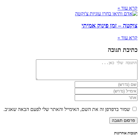
קרא עוד »
צוקטה – זמן פינוק אמיתי
קרא עוד »
כתיבת תגובה
להגיב
הזן
את
הזן
השם
את
הזן
שלך
כתובת
את
או
דואר
כתובת
שמור בדפדפן זה את השם, האימייל והאתר שלי לפעם הבאה שאגיב.
שם
האלקטרוני
אתר
משתמש
שלך
האינטרנט
כדי
כדי
שלך
להגיב
להגיב
(אופציונלי)
תגובות אחרונות