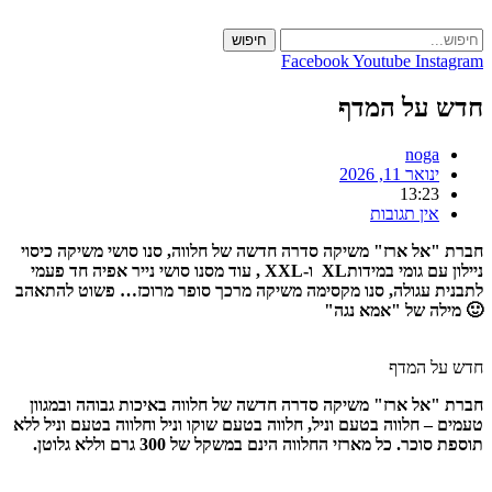
Skip
to
חיפוש
content
Facebook
Youtube
Instagram
חדש על המדף
noga
ינואר 11, 2026
13:23
אין תגובות
חברת "אל ארז" משיקה סדרה חדשה של חלווה, סנו סושי משיקה כיסוי
ניילון עם גומי במידותXL ו-XXL , עוד מסנו סושי נייר אפיה חד פעמי
לתבנית עגולה, סנו מקסימה משיקה מרכך סופר מרוכז… פשוט להתאהב
🙂 מילה של "אמא נגה"
חדש על המדף
חברת "אל ארז" משיקה סדרה חדשה של חלווה באיכות גבוהה ובמגוון
טעמים – חלווה בטעם וניל, חלווה בטעם שוקו וניל וחלווה בטעם וניל ללא
תוספת סוכר. כל מארזי החלווה הינם במשקל של 300 גרם וללא גלוטן.