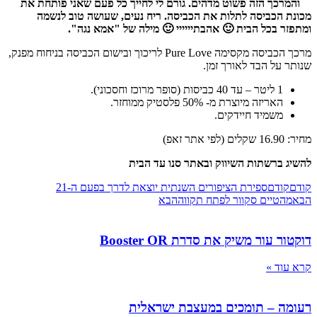
והמרכך הזה פשוט מדהים. גורם לי לחייך כל פעם שאני פותחת את
מכונת הכביסה לתלות את הכביסה. ריח נעים, שעושה טוב לנשמה
ומתפזר בכל הבית 🙂 אהבתיייייי 🙂 מילה של "אמא נגה".
מרכך הכביסה מקסימה Pure Love לריכוך ובישום הכביסה בניחוח מפנק,
שנותר על הבד לאורך זמן.
1 ליטר – עד 40 כביסות (סופר מרוכז וחסכוני).
האריזה מיוצרת מ- 50% פלסטיק ממוחזר.
משמיד חיידקים.
מחיר: 16.90 שקלים (לפי אתר זאפ)
להשיג ברשתות השיווק ובאתר סנו עד הבית
קודם
קודם
ספירת הציפורים השנתית יוצאת לדרך בפעם ה-21
הבא
מהטיים סקוור לפתח תקווה
הבא
דוקטור עור משיק את סדרת Booster OR
קרא עוד »
רעומה – תומכים במעצבת ישראלית