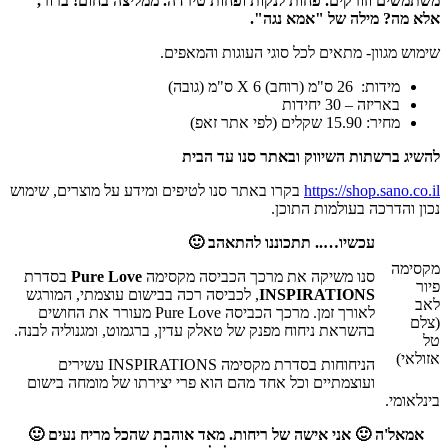
משתמשים וזורקים. פחות לנקות ופחות טירדה. ממליצה בחום! ברור,
אלא מה? מילה של "אמא נגה".
שימוש מגוון- מתאים לכל סוגי העוגות והמאפים.
מידות: 26 ס"מ (רוחב) X 6 ס"מ (גובה)
באריזה – 30 יחידות
מחיר: 15.90 שקלים (לפי אתר זאפ)
להשיג ברשתות השיווק ובאתר סנו עד הבית
https://shop.sano.co.il
בקרו באתר סנו לטיפים ומידע על מוצרים, שימוש
נכון והדרכה בעולמות התוכן.
עכשיו….. תתכוננו להתאהב 🙂
מקסימה
סנו משיקה את מרכך הכביסה מקסימה
Pure Love
בסדרת
פיור
INSPIRATIONS
, לכביסה רכה בבישום עוצמתי, המורגש
לאב
לאורך זמן. מרכך הכביסה Pure Love מעורר את החושים
(צלם
בהשראת ניחוח מפנק של טאלק עדין, ברגמוט, ומגנוליה לבנה.
טל
אזולאי)
הניחוחות בסדרת מקסימה INSPIRATIONS עשירים
ועוצמתיים וכל אחד מהם הוא פרי יצירתו של מומחה בישום
בינלאומי.
אמאל'ה 🙂 אני אישה של ריחות. מאד אוהבת שהכל מריח נעים 🙂