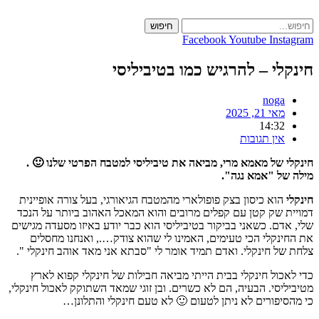
Skip
to
חיפוש
content
Facebook
Youtube
Instagram
חינקלי – להרגיש כמו בטיביליסי
noga
מאי 21, 2025
14:32
אין תגובות
חינקלי של מאמא מרי, מביאה את טיביליסי למטבח הפרטי שלנו 🙂 .
מילה של "אמא נגה".
חינקלי
הוא כיסון בצק פופולארי מהמטבח הגיאורגי, בעל צורה אופיינית
דמויית שק קטן עם קפלים מרובים והוא המאכל האהוב ביותר על הנכד
שלי, אדם. כשאני בביקור בטיביליסי הוא כבר יודע באיזו מסעדה מגישים
את החינקלי הכי טעימים, האמינו לי שהוא צודק…., ואנחנו מחסלים
צלחת של חינקלי. ואדם תמיד אומר לי "סבתא אני מאד אוהב חינקלי ".
כדי לאכול חינקלי בבית הייתי מביאה חבילות של חינקלי קפוא לארץ
מטיביליסי. הבעיה, הם לא כשרים. ובן זוגי שמאד השתוקק לאכול חינקלי,
כי מהסיפורים לא ניתן לטעום 🙂 לא טעם חינקלי והתלונן…