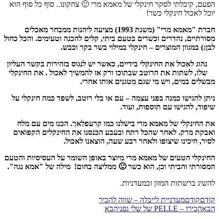
הפעם, קיבלתי לסקר חינקלי של מאמא מרי 🙂 צחקונו.. סוף כל סוף הוא
יוכל לאכול חינקלי כשר!
חברת "מאמא מרי" (משנת 1993) מציעה ליהנות ממבחר מאכלים
מסורתיים, נהדרים וכשרים בטעם ביתי, קלים להכנה וטעימים. והכל כחול
לבן:)
במגוון המוצרים – חינקלי במילוי בשר בקר וכבש.
נהוג לאכול את החינקלי בידיים, כאשר יש לנגוס בזהירות בקשר העליון
שלו, לשתות את הרוטב שבתוכו ורק אז להמשיך לאכול . את החינקלי
מבשלים במים, ויש מי שגם מטגנים אותו אחרי.
ניתן להגישו כמנה בפני עצמה – עם או בלי רוטב, לשפד כמה חינקלי על
שיפוד, להגישו עם תוספות, ועוד.
את החינקלי של מאמא מרי בישלנו כמו קרעפלאך. הכנו מים עם מלח
ואבקת מרק. לאחר שהכל רתח ובעבע הכנסנו את החינקלים הקפואים
לסיר, חיכינו שיצופו ולאחר רבע שעה, הוצאנו לאכול.
החינקלי הטעים של מאמא מרי מיוצר באופן השומר על העסיסיות והטעם
המסורתי והביתי וכן, הוא כשר 🙂 ממליצה בחום!
מילה של "אמא נגה".
להשיג ברשתות המזון ובמעדניות.
קודם
קודם
מעדניית לייבלה – שווה להכיר
הבא
הכירו – PELLE של שלי גפני
הבא