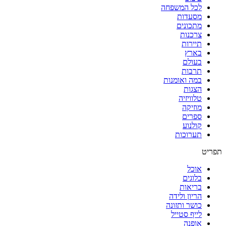
לכל המשפחה
מסעדות
מתכונים
צרכנות
תיירות
בארץ
בעולם
תרבות
במה ואומנות
הצגות
טלוויזיה
מוזיקה
ספרים
קולנוע
תערוכות
תפריט
אוכל
בלוגים
בריאות
הריון ולידה
כושר ותזונה
לייף סטייל
אופנה