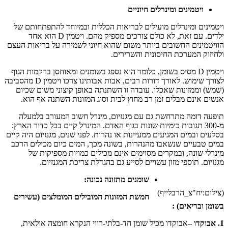
ויטמינים ומינרלים חיוניים
ויטמינים ומינרלים מועילים לבריאות הכללית ובמיוחד להתפתחותם של
ילדים. עם זאת, לא כולם צורכים מספיק מהם. ויטמין D הוא אחד
הוויטמינים החשובים ביותר משום שהוא חיוני לשמירה על בריאות העצם
ולחיזוק המערכת החיסונית והשרירים.
ויטמין D מסיס בשומן, כלומר הוא נספג בשומנים ומאוחסן ברקמות הגוף
לצורך שימוש. לאורך דורות רבים, אבות אבותינו צרכו ויטמין D מהסביבה
(שמש) וממזונות שאכלו. עובדה זו השתנתה באופן קיצוני משום שכיום
אנשים אינם מבלים זמן רב מחוץ לבית וסוג המזונות השתנה אף הוא.
תופעה דומה מתרחשת גם עם מגנזיום, מינרל חשוב המעורב בלמעלה
מ-300 תגובות כימיות שונות בגוף האדם. המינרל קיים בכל כדור הארץ:
בסלעים ובמים המגיעים ממעיינות או נהרות. לפני שנים, מגנזיום היה קיים
במים טבעיים שנשאבו מהנהרות, בשונה מכך, המים כיום מכילים הרכב
מינרלי שונה, ובמקרים מסוימים אינם מכילים כמויות מספיקות של
מגנזיום. תוספי מזון עשויים לסייע גם בהגדלת צריכת המגנזיום.
שומנים מתזונה נכונה:
(צילום:יח"צ_הרבלייף)
חמשת המזונות המובילים המומלצים (עשירים
בשומן ובריאים) :
1. אבוקדו –
אבוקדו מכיל שומן חד-בלתי-רווי הנקרא חומצה אולאית,