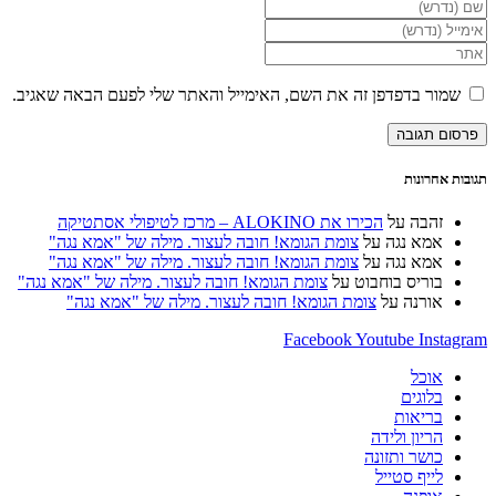
הזן
את
הזן
השם
את
הזן
שלך
כתובת
את
או
דואר
כתובת
שמור בדפדפן זה את השם, האימייל והאתר שלי לפעם הבאה שאגיב.
שם
האלקטרוני
אתר
משתמש
שלך
האינטרנט
כדי
כדי
שלך
להגיב
להגיב
(אופציונלי)
תגובות אחרונות
זהבה
על
הכירו את ALOKINO – מרכז לטיפולי אסתטיקה
אמא נגה
על
צומת הגומא! חובה לעצור. מילה של "אמא נגה"
אמא נגה
על
צומת הגומא! חובה לעצור. מילה של "אמא נגה"
בוריס בוחבוט
על
צומת הגומא! חובה לעצור. מילה של "אמא נגה"
אורנה
על
צומת הגומא! חובה לעצור. מילה של "אמא נגה"
Facebook
Youtube
Instagram
אוכל
בלוגים
בריאות
הריון ולידה
כושר ותזונה
לייף סטייל