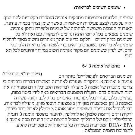
שומנים חשובים לבריאות?
שומנים, חלבונים ופחמימות מספקים אנרגיה הנמדדת כקלוריות להם הגוף
זקוק על מנת לבצע פעילויות יום-יומיות. כאשר שומן נצרך בכמות עודפת,
האנרגיה הנוספת משמשת לסינתזה של שומנים וליצירת מחסן אנרגיה.
שומנים נמצאים בכל קרומי התא ונחוצים לתפקודו, עם זאת לא כל
השומנים במזון דומים – חלקם בריאים יותר מאחרים וחשוב מאוד להחליף
שומנים לא בריאים בשומנים בריאים כדי לשמור על בריאות הלב וכלי
הדם. יש לציין ששומנים הם מקור אנרגיה חשוב במיוחד וחיוניים לכל תא
בגוף.
כוחם של אומגה 3 ו-6
(צילום:יח"צ_הרבלייף)
השומנים הבריאים ה'פופולריים' ביותר הם
אומגה 6 ואומגה 3. מחקרים שנערכו לאחרונה בארצות הברית מוכיחים כי
צריכה מוגברת של אומגה 3 מועילה לבריאות הלב וכלי הדם ומפחיתה את
רמת השומנים בדם. תועלת השומנים הבריאים באה לידי ביטוי במוח,
בעיניים, בלב, בעור ובכל מערכות האיברים בגוף. לכן, תזונה עשירה
באומגה 3 (הן באמצעות מזון והן באמצעות תוספי מזון), מועילה לבריאות.
כדי להגדיל את צריכת השומנים מסוג אומגה 3 מומלץ לאכול יותר פירות,
ירקות ודגים (דוגמת סלמון) או לחילופין, להיעזר בתוספי אומגה 3 דוגמת
הרבלייפליין מקס של הרבלייף המכיל חומצות שומן חיוניות מסוג אומגה 3
EPA ו-DHA המסייעות בשמירה על בריאות הלב ומסייעות להגיע
לתצרוכת היומית המומלצת.