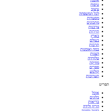
אופנה
טיפוח
עיצוב
לכל המשפחה
מסעדות
מתכונים
צרכנות
תיירות
בארץ
בעולם
תרבות
במה ואומנות
הצגות
טלוויזיה
מוזיקה
ספרים
קולנוע
תערוכות
תפריט
אוכל
בלוגים
בריאות
הריון ולידה
כושר ותזונה