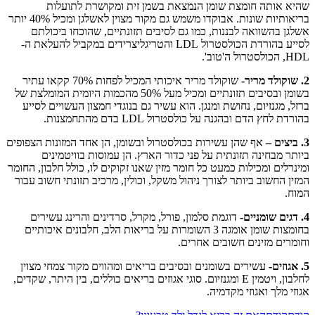
שהיא אותה חומצת שומן הנמצאת בשמן זית ומקושרת לתועלות
בריאותיות שונות. אבוקדו משמש גם מקור מצוין לאשלגן ומכיל 40% יותר
אשלגן בהשוואה לבננות, כמו גם לסיבים תזונתיים, שהוכחו ביכולתם
לסייע בהורדת הכולסטרול LDL והטריגליצרידים במקביל להעלאת ה-
HDL, הכולסטרול ה'טוב'.
2. שוקולד מריר-
שוקולד מריר איכותי המכיל לפחות 70% קקאו עתיר
בשומן ובסיבים תזונתיים ומכיל מעל 50% מהכמות היומית המומלצת של
ברזל, מגנזיום, נחושת ומנגן. הוא עשיר גם בנוגדי חמצון העשויים לסייע
בהורדת לחץ הדם ובהגנה על כולסטרול LDL בדם מהתחמצנות.
3. ביצים –
אף שהן עשירות בכולסטרול ובשומן, הן אחד המזונות הצפופים
ביותר מבחינה תזונתית על פני כדור הארץ. הן עמוסות בוויטמינים
ומינרלים ומכילות כמעט כל חומר מזין שאנו זקוקים לו, כולל חלבון, החומר
המזין החשוב ביותר לצורך ניהול משקל, וכולין, מרכיב תזונתי חשוב עבור
המוח.
4. דגים שומניים-
דוגמת סלמון, פורל, מקרל, סרדינים והרינג עשירים
בחומצות שומן אומגה 3 השומרות על בריאות הלב, חלבונים איכותיים
וחומרים מזינים חשובים אחרים.
5. אגוזים-
עשירים בשומנים ובסיבים בריאים ומהווים מקור צמחי מצוין
לחלבון, ויטמין E ומגנזיום. סוגי אגוזים בריאים כוללים, בין היתר, שקדים,
אגוזי מלך ואגוזי מקדמיה.