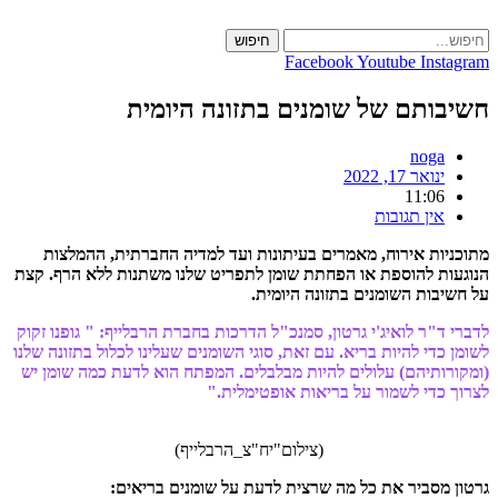
Skip
to
חיפוש
content
Facebook
Youtube
Instagram
חשיבותם של שומנים בתזונה היומית
noga
ינואר 17, 2022
11:06
אין תגובות
מתוכניות אירוח, מאמרים בעיתונות ועד למדיה החברתית, ההמלצות
הנוגעות להוספת או הפחתת שומן לתפריט שלנו משתנות ללא הרף. קצת
על חשיבות השומנים בתזונה היומית.
לדברי ד"ר לואיג'י גרטון, סמנכ"ל הדרכות בחברת הרבלייף: " גופנו זקוק
לשומן כדי להיות בריא. עם זאת, סוגי השומנים שעלינו לכלול בתזונה שלנו
(ומקורותיהם) עלולים להיות מבלבלים. המפתח הוא לדעת כמה שומן יש
לצרוך כדי לשמור על בריאות אופטימלית."
(צילום"יח"צ_הרבלייף)
גרטון מסביר את כל מה שרצית לדעת על שומנים בריאים: