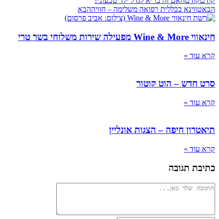
קודם
קודם
האם זה בריא לגדל ילד טבעוני?
הבא
טווינא בכללית רפואה משלימה – חוויה
הבא
חינאווי Wine & More מפעילה שירות משלוחי בשר טרי
קרא עוד »
סרט חדש – הוט קוטור
קרא עוד »
תיאטרון חיפה – הצגות אונליין
קרא עוד »
כתיבת תגובה
להגיב