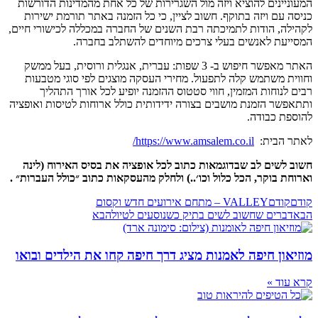
ינים להוציא ויזה מול השגרירות של כל אחת מהמדינות הדורשות
עם ויזה בתוקף. חשוב לציין, כי כל הזמנה באתר תורמת ישירות
, הודות לתמיכתה רבת השנים של החברה במכללה לכישורי חיים,
ת לאנשים בעלי צרכים מיוחדים להשתלב בחברה.
האתר מאפשר חיפוש ב- 3 שפות: עברית, אנגלית ורוסית, בעל ממשק
 משתמש קלה לתפעול. מחירי העסקה מוצגים לפי סוגי מטבעות
נוחות המזמין, חווי סטטוס ההזמנה יופיע לכל אורך התהליך
ר הזמנת מושבים בצורה ידידותית כולל ארוחות לטיסות ואופציה
 כבודה.
הבית:
https://www.amsalem.co.il/
שים לב שבדוגמאות כתוב לכל אופציה את בסיס האירוח (לינה
 בוקר, הכל כלול וכו׳..)
ולחלק מהעסקאות כתוב ״כולל העברות״ .
ודם
VALLEY – מתחם אירועים חדש וקסום
רים שחשוב לשים בתיק כשנוסעים לטיול
הבא
ון חיפה לאמנות מציג דרך חיפה קחו את הילדים ובואו
ד »