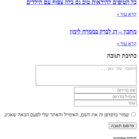
יפים להיראות טוב גם בלוז צפוף עם הילדים
ד »
 – דג לברק בממרח לימון
ד »
 תגובה
ור בדפדפן זה את השם, האימייל והאתר שלי לפעם הבאה שאגיב.
וני
ש
רנט
נלי)
אחרונות