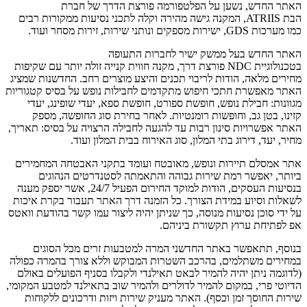
החדש, נשען על הפלטפורמה פורצת הדרך של חברת
הבת ATRIIS, המקנה גישה מהירה וקלה לתכני נסיעות ממקורות רבים
 ונותני שירות, זירות מסחר ועוד.
החדש בעל ממשק ישיר לחברות התעופה
בטכנולוגיית NDC פורצת דרך, מקנה חווית קנייה זולה יותר עם שקיפות
 מלאה, הודות לריבוי תכנים והיצע מוצרים רחב. החדשנות שמציג
מאפשרת חתכי חיפוש מתקדמים לחבילות נופש על בסיס קטגוריות
ת: חבילת נופש, חופשת ספורט, חופשת ספא, יעדי שופינג, יעדי
 בטן גב, וחופשות רומנטיות. לאחר בחירת סוג החופשה, מספק
פשרויות סינון רבות עד להגעה לחבילה הרצויה על בסיס: תאריך,
יעד, דירוג בתי המלון, סוג האירוח בבית המלון ועוד.
מסלם תיירות ונופש, מאובטח ועומד בתקני האבטחה המחמירים
 יאפשר רמת שירות גבוהה והתאמתה לסטנדרטים הנהוגים
בנסיעות העסקים, הודות למוקד החירום הפעיל 24/7, אשר יספק מענה
 וסיוע במידת הצורך. כל הזמנה דרך האתר תעבור בקרת איכות
 סוכן נסיעות מנוסה, כך שניתן יהיה ליצור עמו קשר בהודעת וואטס
יחת ערוץ תקשורת ביניהם.
, תתאפשר באתר החדשני המרה למטבעות זרים מכל הסוגים
ים משתלמים, בהרכב השטרות המבוקש וללא צורך בהמרה כפולה
ה ניתן יהיה להמיר לבאט תאילנדי ולקבלו בסניף הפועלים באולם
 פרי, במקום להמיר לדולרים ולהמיר שוב בתאילנד למטבע המקומי,
החוסך זמן וכסף). האתר מעניק שירות ויזות ודרכונים ללקוחות