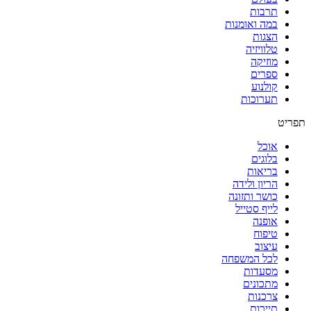
תרבות
במה ואומנות
הצגות
טלוויזיה
מוזיקה
ספרים
קולנוע
תערוכות
אוכל
בלוגים
בריאות
הריון ולידה
כושר ותזונה
לייף סטייל
אופנה
טיפוח
עיצוב
לכל המשפחה
מסעדות
מתכונים
צרכנות
תיירות