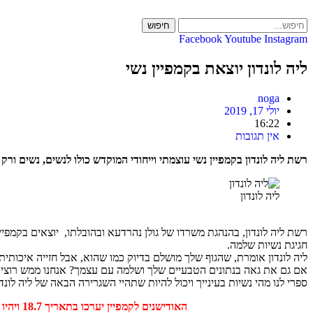
Skip
to
חיפוש
content
Facebook
Youtube
Instagram
ליה לונדון יוצאת בקמפיין נשי
noga
יולי 17, 2019
16:22
אין תגובות
רשת ליה לונדון בקמפיין נשי עוצמתי וייחודי המוקדש כולו לנשים, נשים ור
ליה לונדון
רשת ליה לונדון, בהנהגת משרדו של גולן נהרדעא ובהובלתו, יוצאים בקמפיין
חגיגת נשיות שלמה.
ליה לונדון אומרת, שהגוף שלך מושלם בדיוק כמו שהוא, אבל חזייה איכותי
אם גם את גאה בנתונים הטבעיים שלך ושלמה עם עצמך? אנחנו ממש רוצים
ספרי לנו מהי נשיות בעינייך ויכול להיות שתהיי השגרירה הבאה של ליה לונדו
האודישנים לקמפיין יערכו בתאריך 18.7 ויהיו פתוחים לכל אישה, בכל גיל, משקל, גובה וצבע. במהלך האודישנים ייבחרו 10 נשים שיהיו השגרירות הבאות של ליה לונדון.