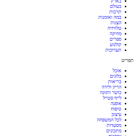
בארץ
בעולם
תרבות
במה ואומנות
הצגות
טלוויזיה
מוזיקה
ספרים
קולנוע
תערוכות
תפריט
אוכל
בלוגים
בריאות
הריון ולידה
כושר ותזונה
לייף סטייל
אופנה
טיפוח
עיצוב
לכל המשפחה
מסעדות
מתכונים