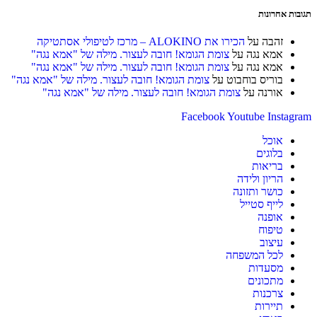
להגיב
להגיב
(אופציונלי)
תגובות אחרונות
זהבה
על
הכירו את ALOKINO – מרכז לטיפולי אסתטיקה
אמא נגה
על
צומת הגומא! חובה לעצור. מילה של "אמא נגה"
אמא נגה
על
צומת הגומא! חובה לעצור. מילה של "אמא נגה"
בוריס בוחבוט
על
צומת הגומא! חובה לעצור. מילה של "אמא נגה"
אורנה
על
צומת הגומא! חובה לעצור. מילה של "אמא נגה"
Facebook
Youtube
Instagram
אוכל
בלוגים
בריאות
הריון ולידה
כושר ותזונה
לייף סטייל
אופנה
טיפוח
עיצוב
לכל המשפחה
מסעדות
מתכונים
צרכנות
תיירות