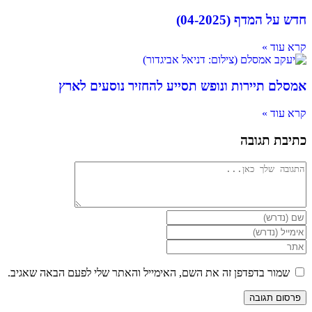
חדש על המדף (04-2025)
קרא עוד »
אמסלם תיירות ונופש תסייע להחזיר נוסעים לארץ
קרא עוד »
כתיבת תגובה
להגיב
הזן
את
הזן
השם
את
הזן
שלך
כתובת
את
או
דואר
כתובת
שמור בדפדפן זה את השם, האימייל והאתר שלי לפעם הבאה שאגיב.
שם
האלקטרוני
אתר
משתמש
שלך
האינטרנט
כדי
כדי
שלך