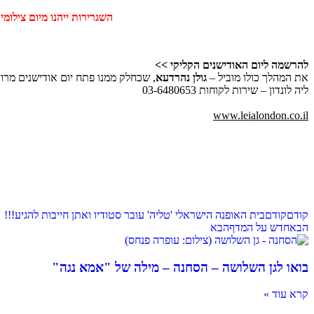
השגרירות ייהנו מיום צילומים מקצועי, הכולל איפ
להרשמה ליום האודישנים הקליקי >>
את המהלך כולו מוביל –
גולן נהרדעא
, שכחלק ממנו פתח יום אודישנים מרוכ
ליה לונדון – שירות לקוחות 03-6480653
www.leialondon.co.il
קודם
קודם
בית האופנה הישראלי 'טליה' עובר סטודיו ואתן חייבות להגיע!!!
הבא
חדש על המדף
הבא
בואו לגן השלושה – הסחנה – מילה של "אמא נגה"
קרא עוד »