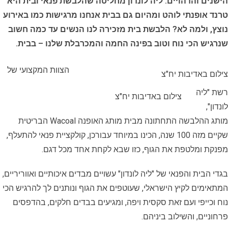
הישנים והדהויים. ליה לונדון מחליטה שהלבשת פנאי ובית היא
טרנד אופנתי לוהט ומהיום גם בבית אנחנו מרגישות כמו באירוע
נוצץ, ולמה לא? הלבשת בית מזכירה לנו הנשים עד כמה חשוב
שנרגיש הכי נוח וטוב בפינה החמה והמכרבלת שלנו – בבית.
הצוות המקצועי של
צילום באדיבות יח"צ
רשת "ליה
צילום באדיבות יח"צ
לונדון",
מותג ההלבשה התחתונה מבית מותג האופנה Wacoal הבריטית
שקיים מזה 100 שנה, הכינו במיוחד עבורכן, קולקציית פנאי להתעלף,
מפנקת ומלטפת את הגוף, כזו שבא לקחת אחד מכל דגם.
בגדי הבית והפנאי של "ליה לונדון" עשויים מבדים איכותיים ואווריריים,
המתאימים לקיץ הישראלי, שעוטפים את הגוף ונותנים לך להרגיש הכי
נוח וכייפי ועם זאת סקסית ויפה, ומגיעים בבדים חלקים, בהדפסים
פרחוניים, והשילוב ביניהם.