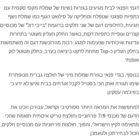
דגמי הפנאי לבית מגיעים בגזרות נשיות של שמלת מקסי סקסית עם
כתפיות ספגטי שנופלת ומחליקה על סילואט הגוף כמו שמלת נשף
חגיגית, לחילופים דגם של שני חלקים בדוגמת "בייבי דול" של מכנסיים
קצרים וגופיית כתפיות דקות, כאשר החלק העליון מעוטר בתחרות
עדינות ואיכותיות שנעימות למגע. רבות מהרוכשות דגם זה משתמשות
בחלק העליון כ-Top מתחת לז'קט ביציאה בערב, כחלק מטוטל לוק
אופנתי.
בנוסף, בגדי פנאי בגזרת שמלות מיני של חולצה גברית מכופתרת.
שימו חגורה ואתן הכי בסטייל לקבל אורחים בבית ואיש לא ידע כי
בפיג'מה עסקינן.
למחפשות את המראה היותר ספורטיבי וקז'ואל, עבורכן הכינו את
הדגם של מכנסי 7/8 פרחוניים וחולצת טריקו איכותית תואמת שהכי
מתאימה לקיץ הישראלי, והפוך, חולצות פרחוניות עם מכנסיים חלקים,
הכול לבחירתכן ולטעמכן.