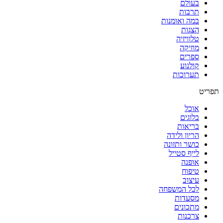
בעולם
תרבות
במה ואומנות
הצגות
טלוויזיה
מוזיקה
ספרים
קולנוע
תערוכות
תפריט
אוכל
בלוגים
בריאות
הריון ולידה
כושר ותזונה
לייף סטייל
אופנה
טיפוח
עיצוב
לכל המשפחה
מסעדות
מתכונים
צרכנות