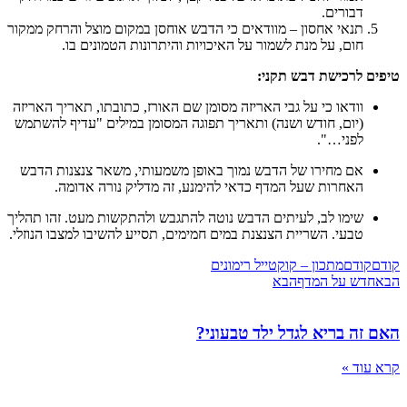
דבורים.
תנאי אחסון – מוודאים כי הדבש אוחסן במקום מוצל והרחק ממקור
חום, על מנת לשמור על האיכויות והיתרונות הטמונים בו.
טיפים לרכישת דבש תקני:
וודאו כי על גבי האריזה מסומן שם האורז, כתובתו, תאריך האריזה
(יום, חודש ושנה) ותאריך תפוגה המסומן במילים "עדיף להשתמש
לפני…".
אם מחירו של הדבש נמוך באופן משמעותי, משאר צנצנות הדבש
האחרות שעל המדף כדאי להימנע, זה מדליק נורה אדומה.
שימו לב, לעיתים הדבש נוטה להתגבש ולהתקשות מעט. זהו תהליך
טבעי. השריית הצנצנת במים חמימים, תסייע להשיבו למצבו הנוזלי.
קודם
קודם
מתכון – קוקטייל רימונים
הבא
חדש על המדף
הבא
האם זה בריא לגדל ילד טבעוני?
קרא עוד »