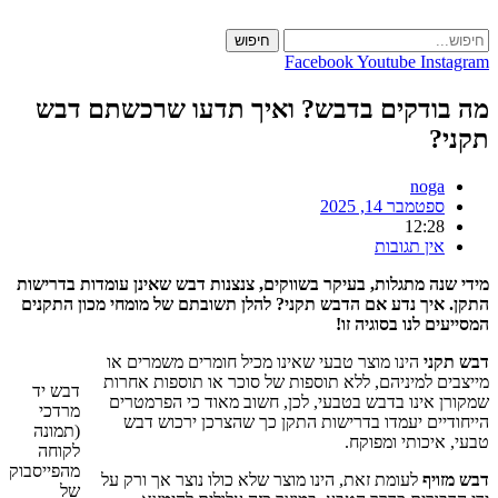
Skip
to
חיפוש
content
Facebook
Youtube
Instagram
מה בודקים בדבש? ואיך תדעו שרכשתם דבש
תקני?
noga
ספטמבר 14, 2025
12:28
אין תגובות
מידי שנה מתגלות, בעיקר בשווקים, צנצנות דבש שאינן עומדות בדרישות
התקן. איך נדע אם הדבש תקני? להלן תשובתם של מומחי מכון התקנים
המסייעים לנו בסוגיה זו!
דבש תקני
הינו מוצר טבעי שאינו מכיל חומרים משמרים או
מייצבים למיניהם, ללא תוספות של סוכר או תוספות אחרות
דבש יד
שמקורן אינו בדבש בטבעי, לכן, חשוב מאוד כי הפרמטרים
מרדכי
הייחודיים יעמדו בדרישות התקן כך שהצרכן ירכוש דבש
(תמונה
טבעי, איכותי ומפוקח.
לקוחה
מהפייסבוק
דבש מזויף
לעומת זאת, הינו מוצר שלא כולו נוצר אך ורק על
של