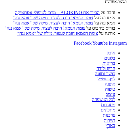
תגובות אחרונות
זהבה
על
הכירו את ALOKINO – מרכז לטיפולי אסתטיקה
אמא נגה
על
צומת הגומא! חובה לעצור. מילה של "אמא נגה"
אמא נגה
על
צומת הגומא! חובה לעצור. מילה של "אמא נגה"
בוריס בוחבוט
על
צומת הגומא! חובה לעצור. מילה של "אמא נגה"
אורנה
על
צומת הגומא! חובה לעצור. מילה של "אמא נגה"
Facebook
Youtube
Instagram
אוכל
בלוגים
בריאות
הריון ולידה
כושר ותזונה
לייף סטייל
אופנה
טיפוח
עיצוב
לכל המשפחה
מסעדות
מתכונים
צרכנות
תיירות
בארץ