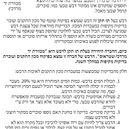
ידי הדבורים כדרך הטבע. במוצר כזה עלולים להימצא
מכוורת יד
תוספים שמקורם אינו ממקור דבש טבעי כמו: סוכרים,
מרדכי)
קרמל וצבעי מאכל.
דבש בעל
תו תקן
זה דבש שנמצא בפיקוח שוטף של מכון התקנים ועובר
בדיקות מקיפות במעבדות המכון. הבדיקות מוודאות שכל צנצנת דבש
שמגיעה לצרכן, תכיל דבש טבעי לחלוטין שהופק מצוף שנאסף על ידי
הדבורים מפרחים בשדה ולא הוספו לו בתהליך אריזתו סוכרים או תוספות
אחרות שיכולות לפגוע באיכותו ובמקוריותו.
כיום, החברה היחידה בעלת תו תקן לדבש היא "מכוורת יד
מרדכי-שטראוס". הדבש של חברה זו נמצא בפיקוח מכון התקנים ועוברת
בדיקות מקיפות במהלך השנה.
חלק מהבדיקות שמבוצעות במעבדות מכון התקנים לאיכות הדבש:
תכולת המים בדבש- כמות המים המותרת היא עד 20%. מעבר
לכמות זו יכולה להיווצר תסיסה אשר תוביל לטעם חמוץ והיווצרות
קצף, מה שיפגום באיכות הדבש.
פעילות אנזימטית בדבש- תכונה שנבדקת במעבדה ומאפשרת
לוודא שהדבש טבעי, טרי ולא מעובד אלא נוצר אך ורק ע"י
דבורים.
בדיקת סוכרים- בדיקה זו בוחנת האם נוספו סוכרים ממקור חיצוני
ולא מהדבש עצמו.
הדבש צריך להיות עם ריח אופייני לרכיביו ובכל מקרה הוא לא
אמור להכיל בתוכו או על פניו קצף, לכלוך או גופים זרים כמו חלקי