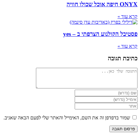
ONYX חיפה אוכל שכולו חוויה
קרא עוד »
פסטיבל הקולנוע הצרפתי ב – yes
קרא עוד »
כתיבת תגובה
להגיב
הזן
את
הזן
השם
את
הזן
שלך
כתובת
את
או
דואר
כתובת
שמור בדפדפן זה את השם, האימייל והאתר שלי לפעם הבאה שאגיב.
שם
האלקטרוני
אתר
משתמש
שלך
האינטרנט
כדי
כדי
שלך
להגיב
להגיב
(אופציונלי)