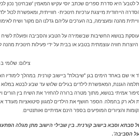
ל לטבע' היא סדרת ספרים שכתב יוסי עקיש המאמין 'שבחינוך נכון ל
'הסדרה הייחודית מייצגת ערכיות חינוכית- חווייתית, ומאפשרת לכול 
ייתית מהנה ומעצימה, בה הערכים עליהם גדלנו הם מקור ושיח לאימוץ 
העוסקת בנושא החשיבות שבשמירה על הטבע והסביבה ופועלת לשיח ו
היוצרות חוויה עוצמתית בטבע או בבית על ידי פעילות חינוכית מהנה 
צילום: שלומי ב
אי שם באחד הימים בגן "שיבולת" ביישוב קורנית. במהלך לימודיו הא
ל תלמה הגננת, המאפשרת לילדים בגילים שלוש עד שבע לבטא במלוא
פור אמיתי בנושא, מתוך מטרה ברורה להחזיר את השיח בין הורים וי
ות ולא רק בחמלה. הספר חושף את הילדים למגוון סיטואציות מעודד אצל
ות והציורים המופיעים בספר הינם אמיתיים ואותנטיים.
 סבתא וסבא בישוב קורנית. בין שבילי הישוב מתן מגלה הפתעות
ל הסביבה'.