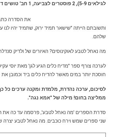
לגילאים 5-9), 2 פוסטרים לצביעה, 1 חב' טושים דו צדדיים רחיץ ומתנה קופסת אוכל רב פעמית.
את הסדרה כתב י
ותשובתם הייתה "שישאר תמיד ירוק, שתמיד יהיו לנו 
שלהם.
מה נאחל לטבע לאוקינוסים? האיורים של ולדיק סנדלר. 
לערכה צורף ספר "מדיח כלים הגיע לגן' מאת יוסי עק
חוסכת יותר במים מאשר להדיח כלים ביד וכמובן את
לסיכום, ערכה נהדרת, מלמדת ומקנה ערכים כל כך 
ממליצה בחום! מילה של "אמא נגה".
סדרת הספרים 'מה נאחל לטבע', פרסמה עד כה את הספר
שני ספרים שמש וירח כוכבים. מה נאחל לטבע יצרה שותפויות רבות 