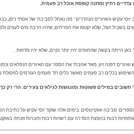
וסי עקיש והאיורים הנהדרים ' מה נאחל לסביבה' של אסתי ניסן, כב
עצים בשביל הצל, שלא יקטפו את הפרחים, שיהיו הרבה מים לעצים ולפ
כאן הייתה בקשה שהחופים יהיו יותר נקיים, שלא יהיו מדוזות…
יש ואיורים דפנה זיון. מאד אהבתי את הספר עם האיורים הנפלאים וכ
 השימוש בכלים רב פעמים מאשר כלים חד פעמים הגורמים לפסולת מז
חשובים במילים פשוטות ומונגשות לגילאים צעירים. הרי רק כך,
ים: סביבה ואוקיינוסים. בימים אלה שוקד יוסי עקיש על כתיבת הס
בהפצת הסדרה עם רשויות רבות וחברות וזכתה באוקטובר 2022 בפרס מנכ"לית משרד החי