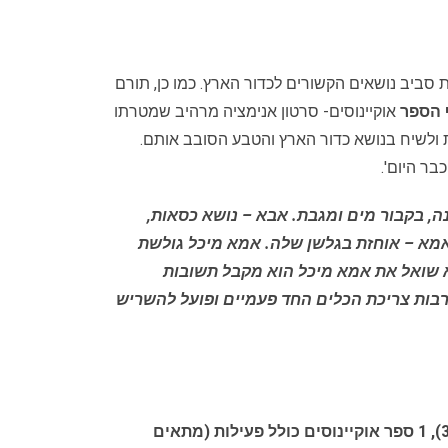
סביב נושאים הקשורים לכדור הארץ. כמו כן, תורם
 הספר
אוקיינוסים- סרטון אנימציה מרהיב שמטרתו
ולשיח בנושא כדור הארץ והטבע הסובב אותם.
ר היום'.
ה, בקבור מים ומגבת. אבא – נושא כסאות,
 ואמא – אוחזת בגלשן שלה. אמא מיכל גולשת
וא שואל את אמא מיכל הוא מקבל תשובות
רבות צריכת הכלים החד פעמיים ופועל להשריש
קיבלנו לסקירה את הערכה המשולבת סביבה ואוקיינוסים, בערכה : 1 ספר סביבה כולל פעילות (מתאים לגילאים 3-7), 1 ספר אוקיינוסים כולל פעילות (מתאים