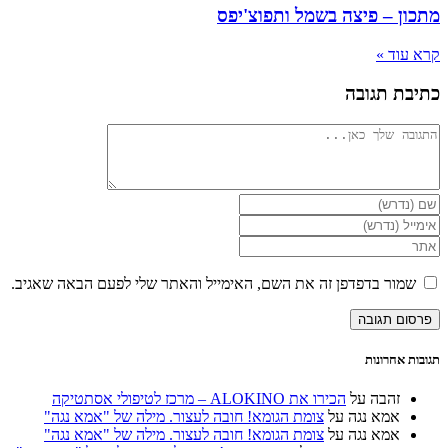
מתכון – פיצה בשמל ותפוצ'יפס
קרא עוד »
כתיבת תגובה
להגיב
הזן
את
הזן
השם
את
הזן
שלך
כתובת
את
או
דואר
כתובת
שמור בדפדפן זה את השם, האימייל והאתר שלי לפעם הבאה שאגיב.
שם
האלקטרוני
אתר
משתמש
שלך
האינטרנט
כדי
כדי
שלך
להגיב
להגיב
(אופציונלי)
תגובות אחרונות
זהבה
על
הכירו את ALOKINO – מרכז לטיפולי אסתטיקה
אמא נגה
על
צומת הגומא! חובה לעצור. מילה של "אמא נגה"
אמא נגה
על
צומת הגומא! חובה לעצור. מילה של "אמא נגה"