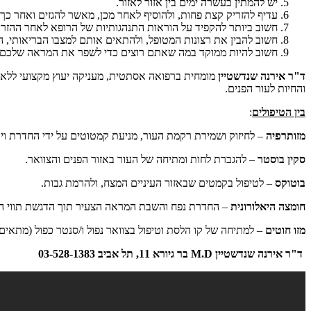
יש להמתין כעשרה ימים בין אזור לאזור.
עדיף להזריק קצת פחות, ולהוסיף לאחר מכן, מאשר להגזים ואחר כך
חשוב ביותר להקפיד על הוראות התנהגותיות של הרופא לאחר ההזרקה
חשוב להבין את רצונות המטופל, ולהתאים אותם למצבו הבריאותי, הפי
חשוב להיות ממוקד במה שאתם רוצים כדי לשפר את המראה שלכם.
ד"ר אירנה שנדשטיין
מומחית ברפואה אסתטית, מעניקה יעוץ מקצועי ללא ת
והחיות לעור הפנים.
בין הטיפולים
:
מזותרפיה
– לחיזוק ושמירת רקמת העור, מניעת קמטוטים על ידי החדרת ויטמינ
סקין בוסטר
– להגברת לחות ומתיחה של העור באזור הפנים והצוואר.
בוטוקס
– לטיפול בקמטים שבאזור העיניים המצח, ולהרמת גבות.
חומצה היאלורונית
– החדרת נפח והשבת המראה הצעיר תוך הדגשת תווי הפ
מזו חוטים
– למתיחה של קו הלסת וטיפול בצוואר נפול ו/סנטר כפול (מתאים
ד"ר אירנה שנדשטיין
M.D
בר גיורא 11
, תל אביב 03-528-1383