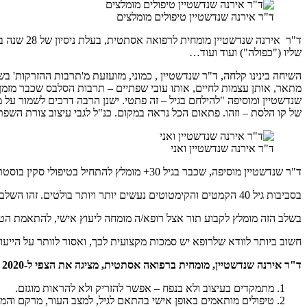
ד"ר אירנה שנדשטיין טיפולים מומלצים
ד"ר אירנה
שליו ("כפולה") ועוד ועוד…
השיחה בינינו קלחה, ד"ר שנדשטיין , כמוני, מזועזעת מ'תרבות ההזרקות' 
מתאר, אותן עצמות לחיים, אותו עובי שפתיים – תרבות הסלבס שכבר מזמ
שנדשטיין ומוסיפה "להילחם בגיל – זה פתטי. ישנן הרבה דרכים לשמור על מ
של קו הלסת – וזהו. פתאום הכל נראה במקום. כנ"ל לגבי עיצוב צורת השפ
ד"ר אירנה שנדשטיין ואני
ד"ר שנדשטיין מוסיפה, שכבר בגיל 30+ מומלץ להתחיל בטיפולי סקין בוסטר או מזותרפיה באזור הפנים והצוואר, כמובן בהתאם לסוג ומרקם העור.
בסביבות גיל 40 הקמטים והקימטוטים נעשים יותר ויותר בולטים. זהו השלב בו מומלץ ביותר לאמץ הרגלי טיפוח חדשים, בו חייבים לעלות מדרגה, כדי למנוע את הזדקנות העור. זהו שלב המתבטא באיבוד נפח ובשינויים במרקם.
בשלב הזה מומלץ לקבוע תור אצל רופא/ה מומחה ליעוץ אישי, להתאמת הטי
חשוב ביותר לוודא שלרופא יש סמכות מקצועית לכך, ואסור לוותר על הייעוץ
ד"ר אירנה שנדשטיין, מומחית ברפואה אסתטית, מציגה את הצפי ל-2020 בתחום:
מתמקדים בעיצוב ולא בנפח – אפשר להזריק ולא להראות מוגזם.
טיפולים מותאמים באופן אישי בהתאם לגיל, למצב העור, מרקם והמ