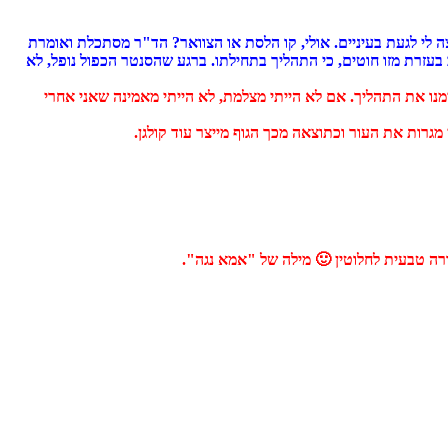
ה לי לגעת בעיניים. אולי, קו הלסת או הצוואר? הד"ר מסתכלת ואומרת
בעזרת מזו חוטים, כי התהליך בתחילתו. ברגע שהסנטר הכפול נופל, לא
אחר כמה דקות הובלתי לחדר טיפולים. תוך פחות מ 4 דקות (כולל שיחה והסבר) סיימנו את התהליך. אם לא הייתי מצלמת, לא הייתי מאמינה שאני אחרי
גרות את העור וכתוצאה מכך הגוף מייצר עוד קולגן.
רה טבעית לחלוטין 🙂 מילה של "אמא נגה".