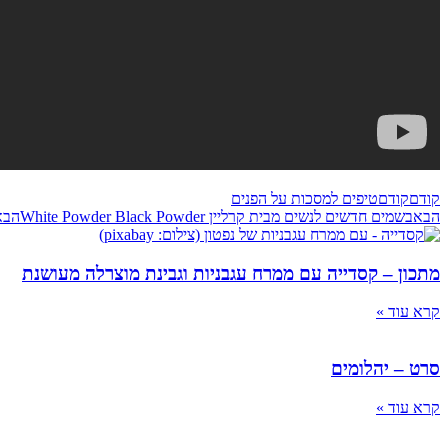
קודם
קודם
טיפים למסכות על הפנים
הבא
בשמים חדשים לנשים מבית קרליין White Powder Black Powder
הבא
מתכון – קסדייה עם ממרח עגבניות וגבינת מוצרלה מעושנת
קרא עוד »
סרט – יהלומים
קרא עוד »