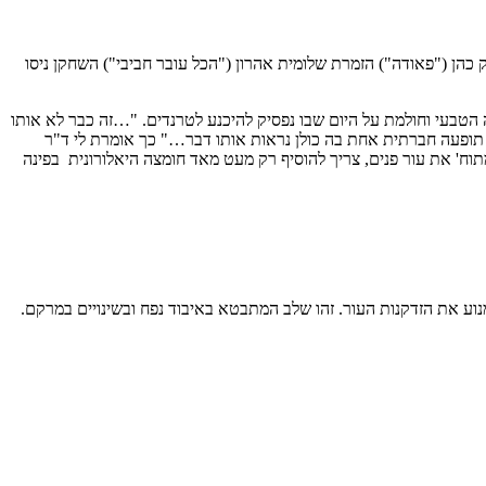
לקוחותיה נמנים: השחקן איציק כהן ("פאודה") הזמרת שלומית אהרון ("הכל עובר חביבי") השחקן ניסו
ה הטבעי וחולמת על היום שבו נפסיק להיכנע לטרנדים. "…זה כבר לא אותו
 תופעה חברתית אחת בה כולן נראות אותו דבר…" כך אומרת לי ד"ר
מתוח' את עור פנים, צריך להוסיף רק מעט מאד חומצה היאלורונית בפינה