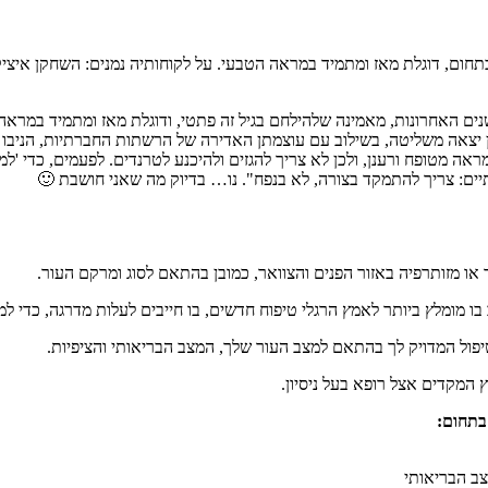
 שנדשטיין מומחית לרפואה אסתטית, בעלת ניסיון של 28 שנה בתחום, דוגלת מאז ומתמיד במראה הטבעי. על 
בשנים האחרונות, מאמינה שלהילחם בגיל זה פתטי, ודוגלת מאז ומתמיד במרא
ן יצאה משליטה, בשילוב עם עוצמתן האדירה של הרשתות החברתיות, הניבו
ראה מטופח ורענן, ולכן לא צריך להגזים ולהיכנע לטרנדים. לפעמים, כדי 'ל
תיים: צריך להתמקד בצורה, לא בנפח". נו… בדיוק מה שאני חושבת 🙂
פול המדויק לך בהתאם למצב העור שלך, המצב הבריאותי והציפיות.
 המקדים אצל רופא בעל ניסיון.
צב הבריאותי