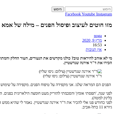
Skip
to
חיפוש
content
Facebook
Youtube
Instagram
מזו חוטים לעיצוב ופיסול הפנים – מילה של אמא נ
noga
מרץ 9, 2020
16:53
אין תגובות
מי לא אוהב להיראות טוב? כולנו מקדשים את הנעורים, העור החלק והמתוח
הכירו את ד"ר אירנה שנדשטיין.
ד"ר אירנה שנדשטיין (צילום: ניסו שליו)
הפנים הם המראה שלנו. אני מקפידה על טיפוח הפנים. מקפידה על שימוש ב
לפני שנה, 'תפסתי אומץ' והסכמתי להזריק מעט חומצה הילארונית בפנים. ה
בלינק למטה).
לפני כחודש פנו אלי להכיר את ד"ר אירנה שנדשטיין. נאמר לי שהיא ממש 
גיורא 11 בתל-אביב.