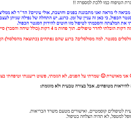
גרת הטיפוח כמו ללכת למספרה !!
ביאה לי מראה ואני מתבוננת בפנים וחושבת, אולי עיניים? הד"ר לא ממליצ
הכפול, כי כאן זה עניין של זמן. כרגע, יש התחלה של נפילה שניתן לעצב 
תי את המלצתה והסכמתי לטיפול מזו חוטים להידוק הסנטר הכפול.
ד"ר שנדשטיין מרחה לי את הסנטר בלידוקאין (לאילחוש המקום) ול
סולסלים בסנטר. למה מסולסלים? ברגע שהם נפתחים (כתוצאה מהסלסול) הן מ
 אני מאושרת 🙂 שמרתי על הפנים, לא הגזמתי, פשוט ריעננתי וטיפחתי בצו
 להיראות מטופחים, אבל בצורה טבעית ולא מוגזמת:
ית לטיפולים קוסמטיים, ואישורים מטעם משרד הבריאות.
ופל למטפל, לא תהיה הצלחה בטיפול.