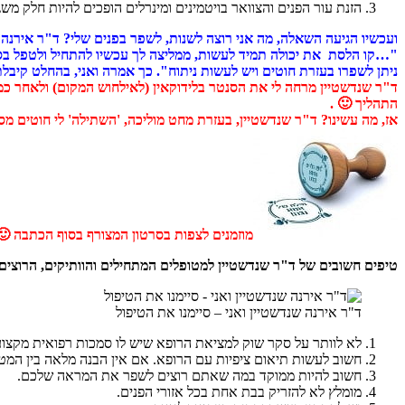
הזנת עור הפנים והצוואר בויטמינים ומינרלים הופכים להיות חלק מש
ועכשיו הגיעה השאלה, מה אני רוצה לשנות, לשפר בפנים שלי? ד"ר אירנה מ
"…קו הלסת את יכולה תמיד לעשות, ממליצה לך עכשיו להתחיל ולטפל בסנטר 
ניתן לשפרו בעזרת חוטים ויש לעשות ניתוח". כך אמרה ואני, בהחלט קיבל
התהליך 🙂 .
אז, מה עשינו? ד"ר שנדשטיין, בעזרת מחט מוליכה, 'השתילה' לי חוטים מ
מוזמנים לצפות בסרטון המצורף בסוף הכתבה 🙂
טיפים חשובים של ד"ר שנדשטיין למטופלים המתחילים והוותיקים, הרוצים
ד"ר אירנה שנדשטיין ואני – סיימנו את הטיפול
לא לוותר על סקר שוק למציאת הרופא שיש לו סמכות רפואית מקצוע
חשוב לעשות תיאום ציפיות עם הרופא. אם אין הבנה מלאה בין המט
חשוב להיות ממוקד במה שאתם רוצים לשפר את המראה שלכם.
מומלץ לא להזריק בבת אחת בכל אזורי הפנים.