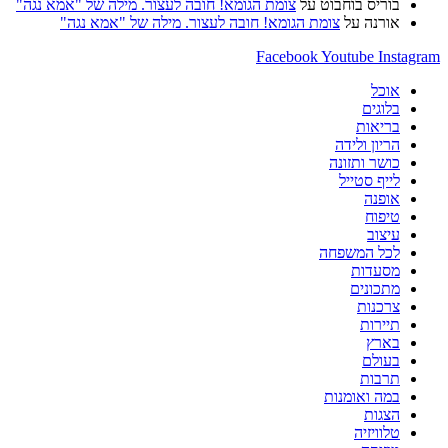
בוריס בוחבוט
על
צומת הגומא! חובה לעצור. מילה של "אמא נגה"
אורנה
על
צומת הגומא! חובה לעצור. מילה של "אמא נגה"
Facebook
Youtube
Instagram
אוכל
בלוגים
בריאות
הריון ולידה
כושר ותזונה
לייף סטייל
אופנה
טיפוח
עיצוב
לכל המשפחה
מסעדות
מתכונים
צרכנות
תיירות
בארץ
בעולם
תרבות
במה ואומנות
הצגות
טלוויזיה