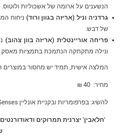
הנשענים על ארומה של אשכוליות ולוטוס.
גרדניה וניל (אריזה בגוון ורוד)
ניחוח המב
של דבש.
פריחה אוריינטלית
(אריזה בוון צהוב)
נ
ונילה מתקתקה הנתמכת בתמציות מאסק ופ
המלצה אישית, תמיד יש מחסור במוצרים ה
מחיר: 40 ₪
להשיג: בפרפומריות ובקניית אונליין did.li/ChicSenses
'חלאבין' יצרנית תמרוקים ודאודורנטים
ש