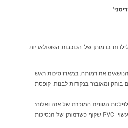
יסני'
לילדות בדמותן של הכוכבות הפופולאריות
נושאים את דמותה. במארז סיכות ראש
 בוהק ומאובזר בנקודות לבנות. קופסת
פלטת הגוונים המוכרת של אנה ואלזה:
טורקיז, סגול וורוד כולם בטקסטורות מנצנצות כיאה לנסיכות. הפריטים מאוגדים בתיק גב קטנטן עשוי PVC שקוף כשדמותן של הנסיכות