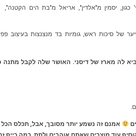
 כגון, יסמין מ"אלדין", אריאל מ"בת הים הקטנה", 
ר של סיכות ראש, גומיות בד מנצנצות בעיצוב פפיו
א לה מארז של דיסני. האושר שלה לקבל מתנה כזו
.
ים
אמנם זה נשמע יותר מסובך, אבל, תכלס הכל נג
וסיף עוד מוצרים שאתם אוהבים ולתת. כמה כייף ז