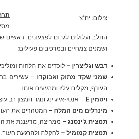
תרחי
צילום: יח"צ
מסיר
החלב ועלולים לגרום לפצעונים, ראשים שח
ושמנים צמחיים ובמרכיבים פעילים:
דבש וגליצרין –
לוכדים את הלחות ומוליכי
שמני שקד מתוק ואבוקדו –
עשירים בחומ
העורף, מקלים עליו ומרגיעים אותו.
ויטמין
E
– אנטי-אייג'ינג ונוגד חמצון רב 
מינרלים מים המלח –
המטהרים את העור ו
תמצית ג'ינסנג –
ממריצה, מרעננת את הוער
תמצית קמומיל –
להקלה ולהרגעת העור.