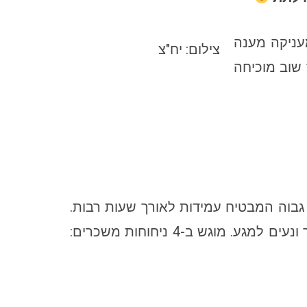
, מעניקה מענה
צילום: יח"צ
 שוב מוכיחה
 גבוה המבטיח עמידות לאורך שעות רבות.
פורמולה עשירה בלחות, מכילה קמומיל, אלוורה וויטמין E , נספגת במהירות ומותירה את העור רך ונעים למגע. מוגש ב-4 ניחוחות משכרים: