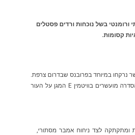
מרוקים, עיצוב המארז מסורתי ורומנטי בשל נוכחות ורדים פסטלים
ות קסומות.
 נרקחו במיוחד בפרובנס שבדרום צרפת.
המוצרים מכילים שמנים צמחיים עדינים המרככים ומזינים את העור ותורמים לגמישותו. מוצרי הסדרה מועשרים בוויטמין E המגן על העור
ת ומתקתקה לצד ניחוח אמבר מסתורי,