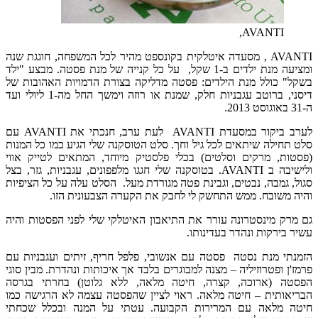
AVANTI,
AVANTI , מסעדה איטלקית בקונספט מהיר לכל המשפחה, חוגגת שנה
ומציעה מנת ילדים ב-1 שקל, על כל קנייה של מנת פסטה. מבצע "ילד
בשקל" כולל מנת הילדים: פסטה מדליקה בצורת הדמויות האהובות של
דיסני, ברוטב עגבניות חלק, שמנת או רוזה וימשך החל מה-1 ליולי ועד
ה-31 באוגוסט 2013.
לערב ביקור במסעדת AVANTI לעת ערב, חנכתי את AVANTI עם
סלט תחילה שיתאים לכל גיל וחך. סלט הטוסקנה שלי הגיע כמו כל המנות
(פסטות, מרקים וסלטים) בכלי פלסטיק מיוחד, המתאים לטייק אווי
ולישיבה ב AVANTI. בטוסקנה שלי חגגו מלפפונים, עגבניות, גזר, בצל
סגול, גמבה, נבטים, וגבינת פטה מגורדת מעל. הסלט עלה על כל הציפיות
והיה משובח. ממש התחשק לי לחבק את הקערה הצבעונית הזו.
גם מרק מינסטרונה עורר את התיאבון האיטלקי שלי לפני הפסטות והיה
עשיר בירקות ונהדר בעדינותו.
הזמנתי מנת נסטה פסטה עם אנשובי, פלפל חריף, זיתים ועגבניות עם
פרמז'ן ופטרוזיליה – מצנה למבוגרים בלבד אך איכותות ונהדרת. מבין סוגי
הפסטה (ארוכה, קצרה, חיטה מלאה, ללא גלוטן) בחרתי בגרסה
הבריאותית – חיטה מלאה. ראוי לציין שהפסטה עצמה לא הרגישה כמו
חיטה מלאה עם המרירות הקבועה. עטתי על המנה ובכלל שכחתי