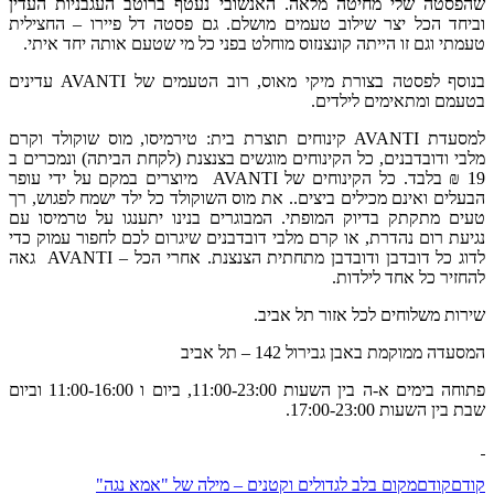
שהפסטה שלי מחיטה מלאה. האנשובי נעטף ברוטב העגבניות העדין
וביחד הכל יצר שילוב טעמים מושלם. גם פסטה דל פיירו – החצילית
טעמתי וגם זו הייתה קונצנזוס מוחלט בפני כל מי שטעם אותה יחד איתי.
בנוסף לפסטה בצורת מיקי מאוס, רוב הטעמים של AVANTI עדינים
בטעמם ומתאימים לילדים.
למסעדת AVANTI קינוחים תוצרת בית: טירמיסו, מוס שוקולד וקרם
מלבי ודובדבנים, כל הקינוחים מוגשים בצנצנת (לקחת הביתה) ונמכרים ב
19 ₪ בלבד. כל הקינוחים של AVANTI מיוצרים במקם על ידי עופר
הבעלים ואינם מכילים ביצים.. את מוס השוקולד כל ילד ישמח לפגוש, רך
טעים מתקתק בדיוק המופתי. המבוגרים בנינו יתענגו על טרמיסו עם
נגיעת רום נהדרת, או קרם מלבי דובדבנים שיגרום לכם לחפור עמוק כדי
לדוג כל דובדבן ודובדבן מתחתית הצנצנת. אחרי הכל – AVANTI גאה
להחזיר כל אחד לילדות.
שירות משלוחים לכל אזור תל אביב.
המסעדה ממוקמת באבן גבירול 142 – תל אביב
פתוחה בימים א-ה בין השעות 11:00-23:00, ביום ו 11:00-16:00 וביום
שבת בין השעות 17:00-23:00.
קודם
קודם
מקום בלב לגדולים וקטנים – מילה של "אמא נגה"