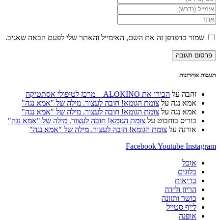
את
הזן
השם
את
הזן
שלך
כתובת
את
או
דואר
כתובת
שמור בדפדפן זה את השם, האימייל והאתר שלי לפעם הבאה שאגיב.
שם
האלקטרוני
אתר
משתמש
שלך
האינטרנט
כדי
כדי
שלך
להגיב
להגיב
(אופציונלי)
תגובות אחרונות
זהבה
על
הכירו את ALOKINO – מרכז לטיפולי אסתטיקה
אמא נגה
על
צומת הגומא! חובה לעצור. מילה של "אמא נגה"
אמא נגה
על
צומת הגומא! חובה לעצור. מילה של "אמא נגה"
בוריס בוחבוט
על
צומת הגומא! חובה לעצור. מילה של "אמא נגה"
אורנה
על
צומת הגומא! חובה לעצור. מילה של "אמא נגה"
Facebook
Youtube
Instagram
אוכל
בלוגים
בריאות
הריון ולידה
כושר ותזונה
לייף סטייל
אופנה