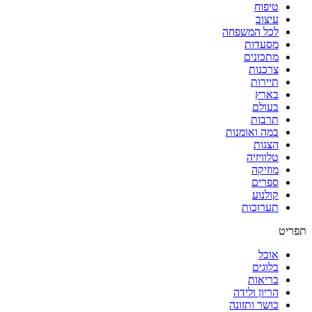
טיפוח
עיצוב
לכל המשפחה
מסעדות
מתכונים
צרכנות
תיירות
בארץ
בעולם
תרבות
במה ואומנות
הצגות
טלוויזיה
מוזיקה
ספרים
קולנוע
תערוכות
תפריט
אוכל
בלוגים
בריאות
הריון ולידה
כושר ותזונה