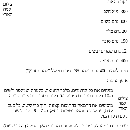
"קמח הארץ"
צילום
-קמח
300 מ"ל חלב
הארץ
300 גרם ביצים
20 גרם מלח
150 גרם סוכר
12 גרם שמרים יבשים
400 גרם חמאה
(ניתן להמיר 400 גרם בקמח T65 מסורתי של "קמח הארץ")
אופן ההכנה
מניחים את כל החומרים, מלבד החמאה, בקערת המיקסר ולשים
כ-10 דקות במהירות נמוכה, ו-5 דקות נוספות במהירות גבוהה.
צילום
-קמח
מוסיפים את החמאה בחתיכות קטנות, תוך כדי לישה, כל פעם
הארץ
קצת, עד שכל החמאה נטמעת בבצק. כ- 7 – 8 דקות לישה
נוספות סך הכול.
יוצרים כדור מהבצק ומניחים להתפחה במקרר למשך הלילה (כ-12 שעות).