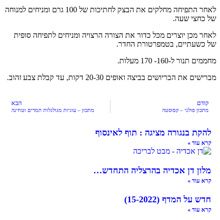
לאחר התפיחה מחלקים את הבצק לחתיכות של 100 גרם ומניחים למנוחה
של כחצי שעה.
לאחר מכן יוצרים מכל כדור את הצורה הרצויה ומניחים לתפיחה סופית
של כשעתיים, בטמפרטורת החדר.
מחממים תנור ל-160- 170 מעלות.
מברישים את הבריושים בביצה ואופים 20-30 דקות, עד קבלת צבע זהוב.
קודם
הבא
מתכון פולני – קפוסטה
מתכון – עוגיות מגולגלות תמרים וטחינה
להקת בנגורה מציגה : תוף לאינסוף
קרא עוד »
מלון דן אכדיה בהרצליה התחדש…
קרא עוד »
חדש על המדף (15-2022)
קרא עוד »