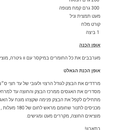
300 גרם קמח מנופה
מעט תמצית וניל
קורט מלח
1 ביצה
אופן הכנה
מערבבים את כל החומרים במיקסר עם וו גיטרה, מוציאי
אופן הכנת הגאלט
מרדדים את הבצק לגודל הרצוי ולעובי של עד חצי ס״מ
מסדרים את האגסים ממרכז הבצק והחוצה עד למרחק של כ-4 ס:מ
מתחילים לקפל את הבצק פנימה שקצהו מונח על האגס
מכניסים לתנור שחומם מראש לחום של 180 מעלות , עד שהבצק משחים.
מוציאים החוצה, מקררים מעט ומגישים.
בתאבון!