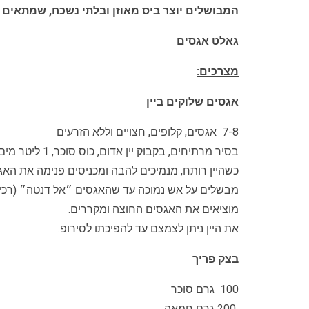
המבושלים יוצר ביס מאוזן ובלתי נשכח, שמתאים 
גאלט אגסים
מצרכים:
אגסים שלוקים ביין
7-8 אגסים, קלופים, חצויים וללא הזרעים
בסיר מרתיחים, בקבוק יין אדום, כוס סוכר, 1 ליטר מים, שני מקלות קינמון, כפית מחית וניל.
כשהיין רותח, מנמיכים להבה ומכניסים פנימה את האג
מבשלים על אש נמוכה עד שהאגסים ״אל דנטה״ (רכים
מוציאים את האגסים החוצה ומקררים.
את היין ניתן לצמצם עד להפיכתו לסירופ.
בצק פריך
100 גרם סוכר
200 גרם חמאה