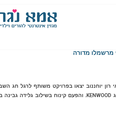
י מרשמלו מדורה
י רון יוחננוב יצאו בפרויקט משותף לרגל חג השבוע
ומפתיעים לחג השבועות, בחסות המותג KENWOOD. והפעם קינוח