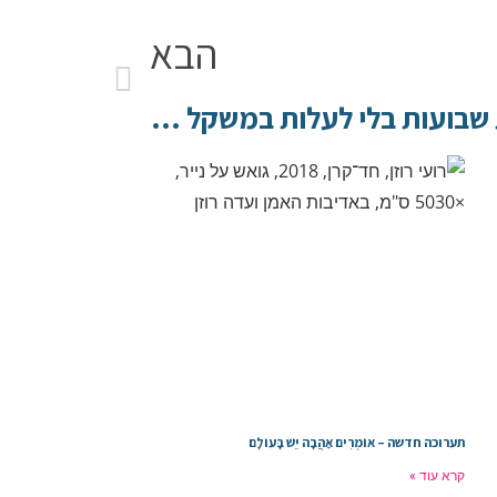
הבא
6 טיפים איך לחגוג את שבועות בלי לעלות במשקל – ומתכון
תערוכה חדשה – אוֹמְרִים אַהֲבָה יֵשׁ בָּעוֹלָם
קרא עוד »