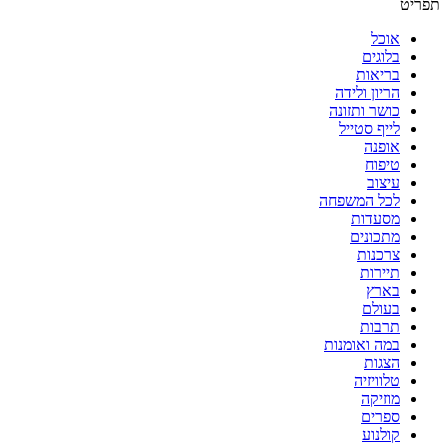
תפריט
אוכל
בלוגים
בריאות
הריון ולידה
כושר ותזונה
לייף סטייל
אופנה
טיפוח
עיצוב
לכל המשפחה
מסעדות
מתכונים
צרכנות
תיירות
בארץ
בעולם
תרבות
במה ואומנות
הצגות
טלוויזיה
מוזיקה
ספרים
קולנוע