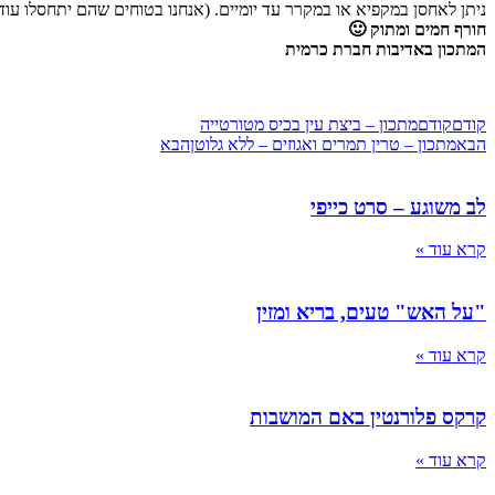
ניתן לאחסן במקפיא או במקרר עד יומיים. (אנחנו בטוחים שהם יתחסלו עוד קו
חורף חמים ומתוק 🙂
המתכון באדיבות חברת כרמית
קודם
קודם
מתכון – ביצת עין בכיס מטורטייה
הבא
מתכון – טרין תמרים ואגוזים – ללא גלוטן
הבא
לב משוגע – סרט כייפי
קרא עוד »
"על האש" טעים, בריא ומזין
קרא עוד »
קרקס פלורנטין באם המושבות
קרא עוד »