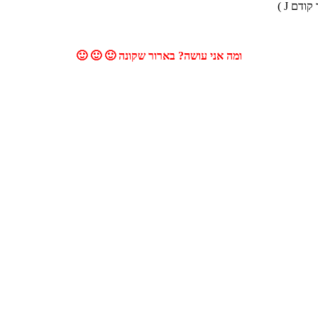
דם J )
ומה אני עושה? בארור שקונה 🙂 🙂 🙂