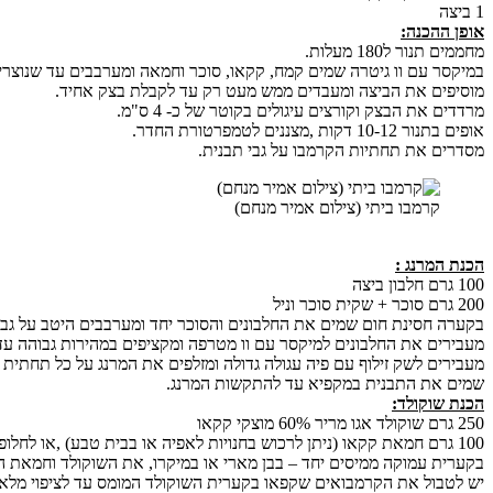
1 ביצה
אופן ההכנה:
מחממים תנור ל180 מעלות.
במיקסר עם וו גיטרה שמים קמח, קקאו, סוכר וחמאה ומערבבים עד שנוצרים
מוסיפים את הביצה ומעבדים ממש מעט רק עד לקבלת בצק אחיד.
מרדדים את הבצק וקורצים עיגולים בקוטר של כ- 4 ס"מ.
אופים בתנור 10-12 דקות ,מצננים לטמפרטורת החדר.
מסדרים את תחתיות הקרמבו על גבי תבנית.
קרמבו ביתי (צילום אמיר מנחם)
הכנת המרנג :
100 גרם חלבון ביצה
200 גרם סוכר + שקית סוכר וניל
בקערה חסינת חום שמים את החלבונים והסוכר יחד ומערבבים היטב על גבי ס
מעבירים את החלבונים למיקסר עם וו מטרפה ומקציפים במהירות גבוהה עד
מעבירים לשק זילוף עם פיה עגולה גדולה ומזלפים את המרנג על כל תחתית 
שמים את התבנית במקפיא עד להתקשות המרנג.
הכנת שוקולד:
250 גרם שוקולד אגו מריר 60% מוצקי קקאו
100 גרם חמאת קקאו (ניתן לרכוש בחנויות לאפיה או בבית טבע) ,או לחלופין להוסיף לשוקולד 3 כפות שמן קנולה
בקערית עמוקה ממיסים יחד – בבן מארי או במיקרו, את השוקולד וחמאת ה
יש לטבול את הקרמבואים שקפאו בקערית השוקולד המומס עד לציפוי מלא.