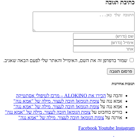
כתיבת תגובה
להגיב
הזן
את
הזן
השם
את
הזן
שלך
כתובת
את
או
דואר
כתובת
שמור בדפדפן זה את השם, האימייל והאתר שלי לפעם הבאה שאגיב.
שם
האלקטרוני
אתר
משתמש
שלך
האינטרנט
כדי
כדי
שלך
להגיב
להגיב
(אופציונלי)
תגובות אחרונות
זהבה
על
הכירו את ALOKINO – מרכז לטיפולי אסתטיקה
אמא נגה
על
צומת הגומא! חובה לעצור. מילה של "אמא נגה"
אמא נגה
על
צומת הגומא! חובה לעצור. מילה של "אמא נגה"
בוריס בוחבוט
על
צומת הגומא! חובה לעצור. מילה של "אמא נגה"
אורנה
על
צומת הגומא! חובה לעצור. מילה של "אמא נגה"
Facebook
Youtube
Instagram