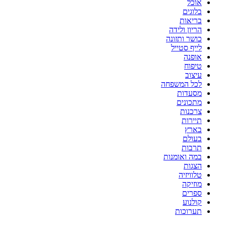
אוכל
בלוגים
בריאות
הריון ולידה
כושר ותזונה
לייף סטייל
אופנה
טיפוח
עיצוב
לכל המשפחה
מסעדות
מתכונים
צרכנות
תיירות
בארץ
בעולם
תרבות
במה ואומנות
הצגות
טלוויזיה
מוזיקה
ספרים
קולנוע
תערוכות