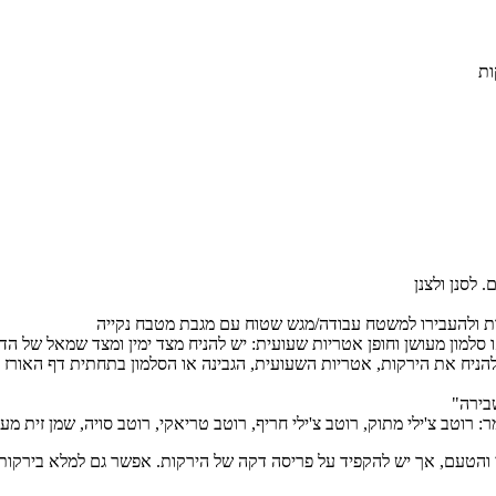
ו סלמון מעושן וחופן אטריות שעועית: יש להניח מצד ימין ומצד שמאל של ה
ח את הירקות, אטריות השעועית, הגבינה או הסלמון בתחתית דף האורז כך ש
שבירה"
רוטב צ'ילי מתוק, רוטב צ'ילי חריף, רוטב טריאקי, רוטב סויה, שמן זית מע
וי והטעם, אך יש להקפיד על פריסה דקה של הירקות. אפשר גם למלא בירקות 