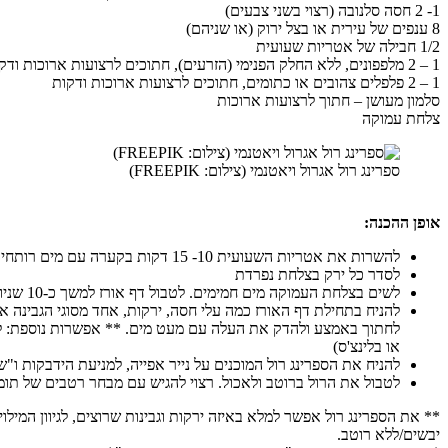
1- 2 חסה סלנובה (רצוי בשני צבעים)
8 ענפים של עירית או בצל ירוק (או שניהם)
1/2 חבילה של אטריות שעועית
1 – 2 מלפפונים, ללא החלק הפנימי (הזרעים), חתוכים לרצועות ארוכות ודקות
1 – 2 פלפלים צהובים או כתומים, חתוכים לרצועות ארוכות ודקות
סלמון מעושן – חתוך לרצועות ארוכות
צלחת עמוקה
ספרינג רול אגרול ויאטנמי (צילום: FREEPIK)
אופן ההכנה
:
להשרות את אטריות השעועית 10- 15 דקות בקערה עם מים רותחים. לסנן ולצנן
לסדר כל ירק בצלחת נפרדת
לשים בצלחת העמוקה מים חמימים. לטבול דף אורז למשך כ-10 שניות ולהעבירו למשטח עבודה/מגש שטוח עם מגבת מטבח נקייה
להניח בתחילת דף האורז כמה עלי חסה, ירקות, אחד מסוגי הגבינה א
לחתוך באמצע ולהדק את העלה עם מעט מים. ** אפשרות נוספת: להני
או בלינצ'ס)
להניח את הספרינג רול המוכנים על נייר אפייה, למניעת הידבקות ו"
לטבול את הרול ברוטב ולאכול. רצוי להגיש עם מבחר רטבים של תומר: 
** את הספרינג רול אפשר למלא באיזה ירקות וגבינות שרוצים, לגיוון המיל
יבשים/ללא רוטב.