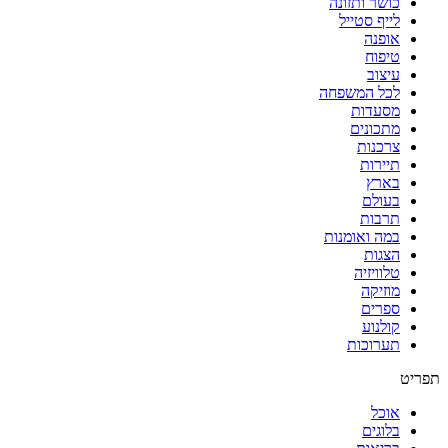
כושר ותזונה
לייף סטייל
אופנה
טיפוח
עיצוב
לכל המשפחה
מסעדות
מתכונים
צרכנות
תיירות
בארץ
בעולם
תרבות
במה ואומנות
הצגות
טלוויזיה
מוזיקה
ספרים
קולנוע
תערוכות
תפריט
אוכל
בלוגים