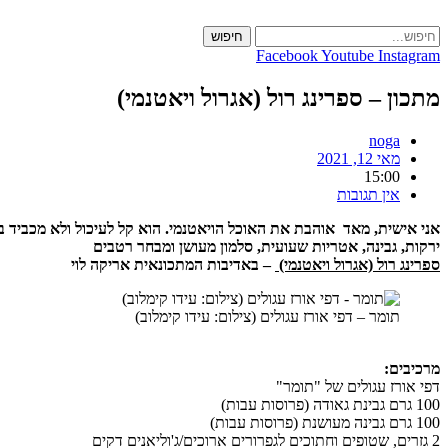
Skip
to
חיפוש
content
Facebook
Youtube
Instagram
מתכון – ספרינג רול (אגרול ויאטנמי)
noga
מאי 12, 2021
15:00
אין תגובות
אני אישית, מאד אוהבת את האוכל הויאטנמי. הוא קל לעיכול ולא מכביד ב
ירקות, גבינה, אטריות שעועית, סלמון מעושן ומבחר רטבים
ספרינג רול (אגרול ויאטנמי)
– באדיבות המתכונאית אריקה לוי
תומר – דפי אורז עגולים (צילום: עידו קימלוב)
מרכיבים:
דפי אורז עגולים של "תומר"
100 גרם גבינת גאודה (פרוסות עבות)
100 גרם גבינה מעושנת (פרוסות עבות)
2 גזרים, שטופים וחתוכים לגפרורים ארוכים/ג'וליאנים דקים