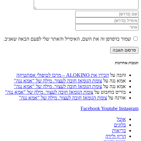
הזן
את
הזן
השם
את
הזן
שלך
כתובת
את
או
דואר
כתובת
שמור בדפדפן זה את השם, האימייל והאתר שלי לפעם הבאה שאגיב.
שם
האלקטרוני
אתר
משתמש
שלך
האינטרנט
כדי
כדי
שלך
להגיב
להגיב
(אופציונלי)
תגובות אחרונות
זהבה
על
הכירו את ALOKINO – מרכז לטיפולי אסתטיקה
אמא נגה
על
צומת הגומא! חובה לעצור. מילה של "אמא נגה"
אמא נגה
על
צומת הגומא! חובה לעצור. מילה של "אמא נגה"
בוריס בוחבוט
על
צומת הגומא! חובה לעצור. מילה של "אמא נגה"
אורנה
על
צומת הגומא! חובה לעצור. מילה של "אמא נגה"
Facebook
Youtube
Instagram
אוכל
בלוגים
בריאות
הריון ולידה