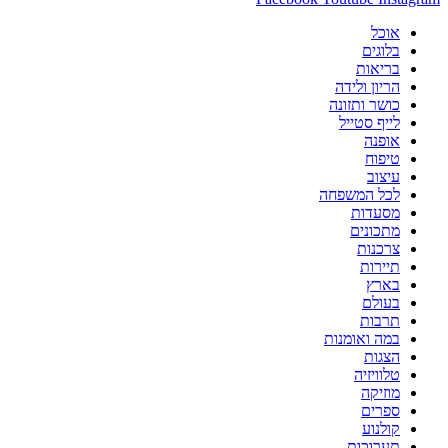
אוכל
בלוגים
בריאות
הריון ולידה
כושר ותזונה
לייף סטייל
אופנה
טיפוח
עיצוב
לכל המשפחה
מסעדות
מתכונים
צרכנות
תיירות
בארץ
בעולם
תרבות
במה ואומנות
הצגות
טלוויזיה
מוזיקה
ספרים
קולנוע
תערוכות