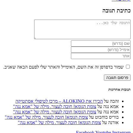
כתיבת תגובה
להגיב
הזן
את
הזן
השם
את
הזן
שלך
כתובת
את
או
דואר
כתובת
שמור בדפדפן זה את השם, האימייל והאתר שלי לפעם הבאה שאגיב.
שם
האלקטרוני
אתר
משתמש
שלך
האינטרנט
כדי
כדי
שלך
להגיב
להגיב
(אופציונלי)
תגובות אחרונות
זהבה
על
הכירו את ALOKINO – מרכז לטיפולי אסתטיקה
אמא נגה
על
צומת הגומא! חובה לעצור. מילה של "אמא נגה"
אמא נגה
על
צומת הגומא! חובה לעצור. מילה של "אמא נגה"
בוריס בוחבוט
על
צומת הגומא! חובה לעצור. מילה של "אמא נגה"
אורנה
על
צומת הגומא! חובה לעצור. מילה של "אמא נגה"
Facebook
Youtube
Instagram