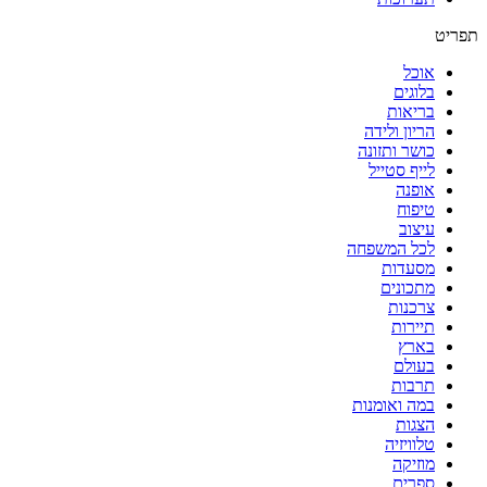
תפריט
אוכל
בלוגים
בריאות
הריון ולידה
כושר ותזונה
לייף סטייל
אופנה
טיפוח
עיצוב
לכל המשפחה
מסעדות
מתכונים
צרכנות
תיירות
בארץ
בעולם
תרבות
במה ואומנות
הצגות
טלוויזיה
מוזיקה
ספרים