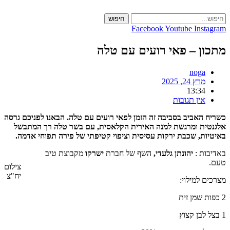
Skip
to
חיפוש
content
Facebook
Youtube
Instagram
מתכון – פאי רועים עם טלה
noga
מרץ 24, 2025
13:34
אין תגובות
כשריח האביב בסביבה זה הזמן לפאי רועים עם טלה. הבאנו לפניכם גרסה
אלגנטית ומרגשת למנה האירית הקלאסית, עם בשר טלה רך המתבשל
באיטיות, שכבת ירקות עסיסית וציפוי קטיפתי של פירה תפוחי אדמה.
באדיבות :
יהונתן גלעדי,
השף של חברת
ישרקו
מקבוצת טיב
טעם.
צילום
יח"צ
מצרכים למילוי:
2 כפות שמן זית
1 בצל לבן קצוץ