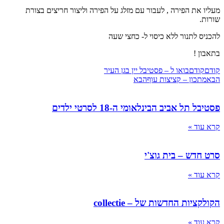
מעליו את הפירה , לעבור עם מזלג על הפירה וליצור חריצים בצורת
שורות.
להכניס לתנור ללא כיסוי ל- כחצי שעה
בתאבון !
קודם
קודם
בואו ל – פסטיבל יין בגן העיר
הבא
מתכון – קציצות עוף
הבא
פסטיבל תל אביב הבינלאומי ה-18 לסרטי ילדים
קרא עוד »
סרט חדש – בית גוצ'י
קרא עוד »
הקולקציות החדשות של – collectie
קרא עוד »