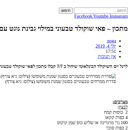
Skip
to
חיפוש
content
Facebook
Youtube
Instagram
מתכון – פאי שוקולד טבעוני במילוי גבינת נוגט עם
noga
יולי 4, 2019
17:51
אין תגובות
לרגל יום השוקולד הבינלאומי שיחול ב 7/7 קבלו מתכון לפאי שוקולד טבעוני קל להכנה, המכיל ממרחי גבינות טבעוניות בסגנון שמנת של משומשו, בטעם נפלא ומתאים לחגיגת שוקולד מתוקה ומענגת.
סדרת ממרחים טבעוניים בסגנון שמנת משומשו (צילום: גיא צורף)
מצרכים:
לבצק
:
2 כוסות קמח
4 כפות קקאו
100 גר' מרגרינה או שליש כוס שמן קוקוס
2 כפות סוכר