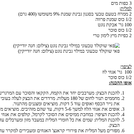
3 כפות מים
למלית
:
2 ממרח בטעם טבעי בסגנון גבינת שמנת 9% משומשו (400 גרם)
1/2 כוס שמנת פרווה
100 גר' אבקת נוגט
1/2 כוס סוכר
2 כפיות מיץ לימון טרי
פאי שוקולד טבעוני במילוי גבינת נוגט (צילום: חנה יודייקין)
לציפוי
:
100 גר' אגוזי לוז
1/2 כוס סוכר
אופן ההכנה:
להכנת הבצק: מערבבים יחד את הקמח, הקקאו והסוכר עם המרגרינה 
את נייר הכסף ואופים עוד 5 דקות. מוציאים ומצננים מהתנור.
אופים את אגוזי הלוז למשך 5-6 דקות, עד שהם מזהיבים. מוציאים מהתנור ומצננים.
להכנת הציפוי: במחבת ממיסים את הסוכר לקרמל, קולפים את אגוזי הל
להכנת המלית: שמים את כל חומרי המלית במעבד מזון ומערבלים עד 
הבצק.
מפזרים מעל המלית את פירורי קראנצ' האגוזים ומעבירים למקרר עד 