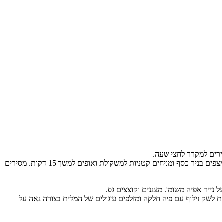
רים למקרר לחצי שעה.
מחממים תנור לחום של 180 מעלות. מרדדים את הבצק לעלה בעובי חצי ס"מ ומשטחים בתבנית פאי בקוטר 20 ס"מ. דוקרים מעט בעזרת מזלג, מצפים בניר כסף ומניחים קטניות למשקולת ואופים למשך 15 דקות. מסירים
נייר אפיה משומן. מצננים וקוצצים גס.
לשק זילוף עם פיה חלקה ומזלפים עיגולים של המלית בצורה נאה על