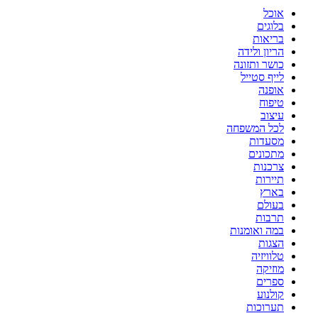
אוכל
בלוגים
בריאות
הריון ולידה
כושר ותזונה
לייף סטייל
אופנה
טיפוח
עיצוב
לכל המשפחה
מסעדות
מתכונים
צרכנות
תיירות
בארץ
בעולם
תרבות
במה ואומנות
הצגות
טלוויזיה
מוזיקה
ספרים
קולנוע
תערוכות