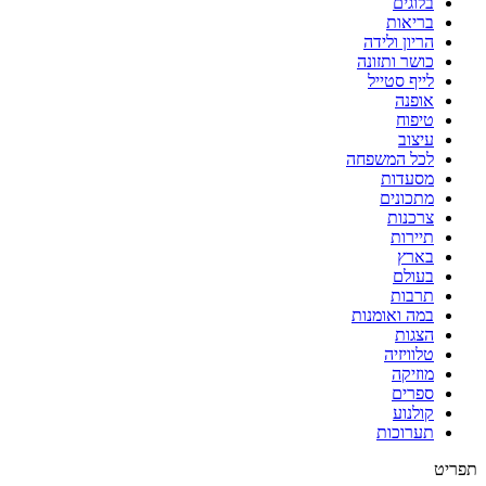
בלוגים
בריאות
הריון ולידה
כושר ותזונה
לייף סטייל
אופנה
טיפוח
עיצוב
לכל המשפחה
מסעדות
מתכונים
צרכנות
תיירות
בארץ
בעולם
תרבות
במה ואומנות
הצגות
טלוויזיה
מוזיקה
ספרים
קולנוע
תערוכות
תפריט