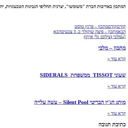
המתכון באדיבות חברת "משומשו", יצרנית תחליפי הגבינות הטבעוניות, יחד
קודם
קודם
מתכון – פרנץ טוסט
הבא
מתכון – פיצה שוקולד ב- 3 צבעים
הבא
מתכון – מלבי
קרא עוד »
שעוני TISSOT ממשפחת SIDERALS
קרא עוד »
מותג הג'ין הבריטי Silent Pool – עשה עלייה
קרא עוד »
כתיבת תגובה