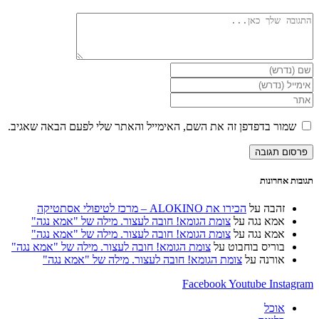
להגיב
הזן
את
הזן
השם
את
הזן
שלך
כתובת
את
או
דואר
כתובת
שמור בדפדפן זה את השם, האימייל והאתר שלי לפעם הבאה שאגיב.
שם
האלקטרוני
אתר
משתמש
שלך
האינטרנט
כדי
כדי
שלך
להגיב
להגיב
(אופציונלי)
תגובות אחרונות
זהבה
על
הכירו את ALOKINO – מרכז לטיפולי אסתטיקה
אמא נגה
על
צומת הגומא! חובה לעצור. מילה של "אמא נגה"
אמא נגה
על
צומת הגומא! חובה לעצור. מילה של "אמא נגה"
בוריס בוחבוט
על
צומת הגומא! חובה לעצור. מילה של "אמא נגה"
אורנה
על
צומת הגומא! חובה לעצור. מילה של "אמא נגה"
Facebook
Youtube
Instagram
אוכל