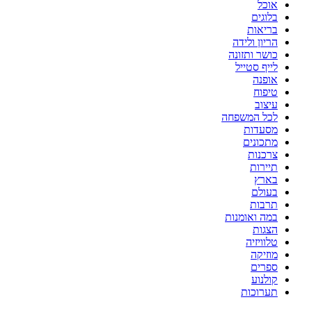
אוכל
בלוגים
בריאות
הריון ולידה
כושר ותזונה
לייף סטייל
אופנה
טיפוח
עיצוב
לכל המשפחה
מסעדות
מתכונים
צרכנות
תיירות
בארץ
בעולם
תרבות
במה ואומנות
הצגות
טלוויזיה
מוזיקה
ספרים
קולנוע
תערוכות