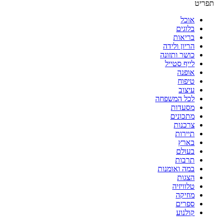
אוכל
בלוגים
בריאות
הריון ולידה
כושר ותזונה
לייף סטייל
אופנה
טיפוח
עיצוב
לכל המשפחה
מסעדות
מתכונים
צרכנות
תיירות
בארץ
בעולם
תרבות
במה ואומנות
הצגות
טלוויזיה
מוזיקה
ספרים
קולנוע