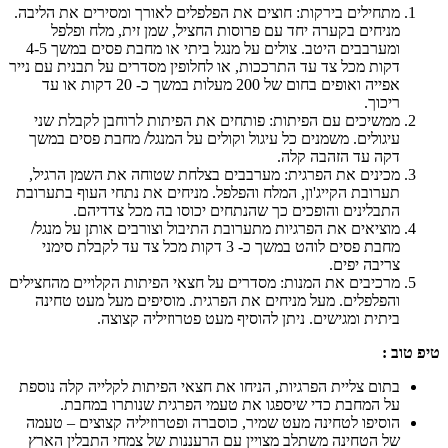
מתחילים בירקות: חוצים את הפלפלים לאורך ומסירים את הליבה.
מניחים בקערה יחד עם פרוסות החציל, שמן זית, מלח ופלפל
ומערבבים היטב. צולים על מנגל ביתי או מחבת פסים במשך 4-5
דקות מכל צד עד התרככות, או לחלופין מסדרים על תבנית עם נייר
אפייה ואופים בחום של 200 מעלות במשך כ- 20 דקות או עד
ריכוך.
ממשיכים עם הפיתות: פותחים את הפיתות לרוחבן לקבלת שני
עיגולים. משמנים כל עיגול וקולים על המנגל/ מחבת פסים במשך
דקה עד הזהבה קלה.
מכינים את הפרגית: מערבבים בצלחת שטוחה את השמן הרגיל,
תערובת הקייג'ון, המלח והפלפל. מניחים את נתחי העוף בתערובת
התבלינים והופכים כך שהנתחים יכוסו בה מכל צדדיהם.
מוציאים את הפרגיות מתערובת התיבול וצורבים אותן על מנגל/
מחבת פסים לוהט במשך כ- 3 דקות מכל צד עד לקבלת סימני
צריבה יפים.
מרכיבים את המנות: מסדרים על חצאי הפיתות הקלויים מהחצילים
והפלפלים. מעל מניחים את הפרגית. מוסיפים מעל מעט טחינה
ביתית ומגישים. ניתן להוסיף מעט פטרוזיליה קצוצה.
ב :
בתום צליית הפרגיות, הניחו את חצאי הפיתות לקלייה קלה נוספת
על המחבת כדי שיספגו את טעמי הפרגית שנותרו במחבת.
הוסיפו לטחינה מעט שמיר, כוסברה ופטרוזיליה קצוצים – טעמה
של הטחינה משתלב מצויין עם הרעננות של צמחי התבלין הארץ