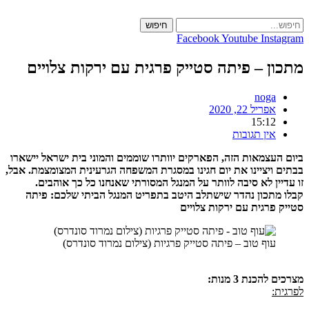
חיפוש
c
Facebook
Youtube
Ins
ן – פיתה סטייק פרגית עם ירקות צלויים
noga
אפריל 22, 2020
15:12
אין תגובות
עצמאות הזה, הפארקים יוותרו שוממים והמוני בית ישראל יישארו
ויציינו את יום חגינו במסגרת המשפחה הגרעינית המצומצמת. אבל,
ין לא סיבה לוותר על המנגל המסורתי שאנחנו כל כך אוהבים.
תכון נהדר שישתלב היטב בתפריט המנגל הביתי שלכם: פיתה
פרגית עם ירקות צלויים
עוף טוב – פיתה סטייק פרגיות (צילום נמרוד סונדרס)
הכנת 3 מנות:
: