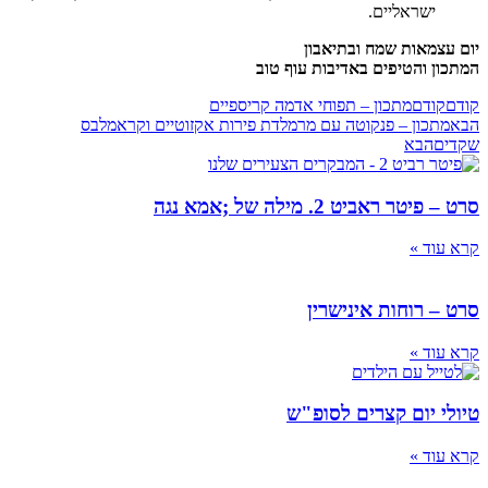
ישראליים.
מאות שמח ובתיאבון
 והטיפים באדיבות עוף טוב
ודם
מתכון – תפוחי אדמה קריספיים
כון – פנקוטה עם מרמלדת פירות אקזוטיים וקראמלבס
הבא
 ראביט 2. מילה של ;אמא נגה
ד »
 רוחות אינישרין
ד »
 יום קצרים לסופ"ש
ד »