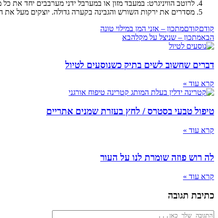
לרוטב הוויניגרט: במעבד מזון או במערבל ידני מערבבים יחד את כל מ
מסדרים את ירקות השורש והגבינה בקערה גדולה. יוצקים מעל את ה
קודם
קודם
מתכון – אזני המן במילוי טונה
הבא
מתכון – שניצל על מקל
הבא
דברים שחשוב לשים בתיק כשנוסעים לטיול
קרא עוד »
טיפול טבעי בסטרס / לחץ בעזרת שמנים אתריים
קרא עוד »
לה רוש פוזה שומרת לנו על העור
קרא עוד »
כתיבת תגובה
להגיב