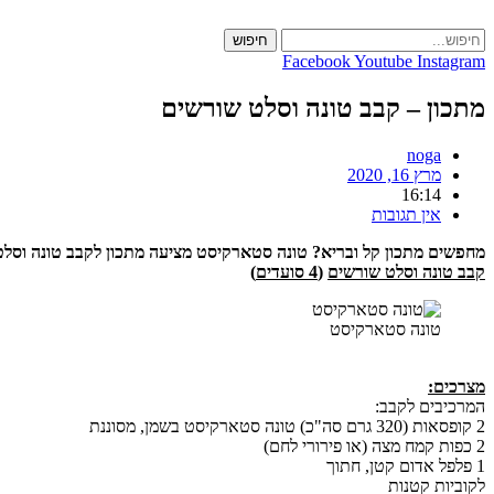
Skip
to
חיפוש
content
Facebook
Youtube
Instagram
מתכון – קבב טונה וסלט שורשים
noga
מרץ 16, 2020
16:14
אין תגובות
מחפשים מתכון קל ובריא? טונה סטארקיסט מציעה מתכון לקבב טונה וסלט 
קבב טונה וסלט שורשים
(
4 סועדים
)
טונה סטארקיסט
מצרכים:
המרכיבים לקבב:
2 קופסאות (320 גרם סה"כ) טונה סטארקיסט בשמן, מסוננת
2 כפות קמח מצה (או פירורי לחם)
1 פלפל אדום קטן, חתוך
לקוביות קטנות