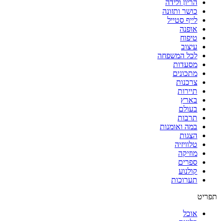
הריון ולידה
כושר ותזונה
לייף סטייל
אופנה
טיפוח
עיצוב
לכל המשפחה
מסעדות
מתכונים
צרכנות
תיירות
בארץ
בעולם
תרבות
במה ואומנות
הצגות
טלוויזיה
מוזיקה
ספרים
קולנוע
תערוכות
תפריט
אוכל