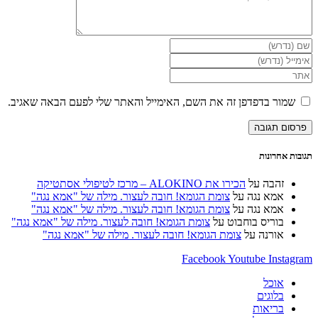
הזן
את
הזן
השם
את
הזן
שלך
כתובת
את
או
דואר
כתובת
שמור בדפדפן זה את השם, האימייל והאתר שלי לפעם הבאה שאגיב.
שם
האלקטרוני
אתר
משתמש
שלך
האינטרנט
כדי
כדי
שלך
להגיב
להגיב
(אופציונלי)
תגובות אחרונות
זהבה
על
הכירו את ALOKINO – מרכז לטיפולי אסתטיקה
אמא נגה
על
צומת הגומא! חובה לעצור. מילה של "אמא נגה"
אמא נגה
על
צומת הגומא! חובה לעצור. מילה של "אמא נגה"
בוריס בוחבוט
על
צומת הגומא! חובה לעצור. מילה של "אמא נגה"
אורנה
על
צומת הגומא! חובה לעצור. מילה של "אמא נגה"
Facebook
Youtube
Instagram
אוכל
בלוגים
בריאות