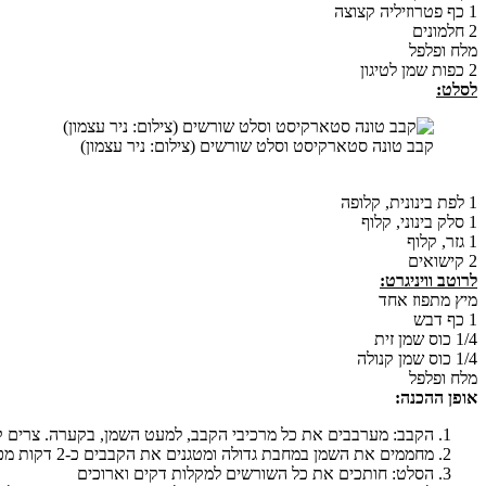
1 כף פטרוזיליה קצוצה
2 חלמונים
מלח ופלפל
2 כפות שמן לטיגון
לסלט:
קבב טונה סטארקיסט וסלט שורשים (צילום: ניר עצמון)
1 לפת בינונית, קלופה
1 סלק בינוני, קלוף
1 גזר, קלוף
2 קישואים
לרוטב וויניגרט:
מיץ מתפוז אחד
1 כף דבש
1/4 כוס שמן זית
1/4 כוס שמן קנולה
מלח ופלפל
אופן ההכנה:
הקבב: מערבבים את כל מרכיבי הקבב, למעט השמן, בקערה. צרים קבבים 
מחממים את השמן במחבת גדולה ומטגנים את הקבבים כ-2 דקות מכל צד (4 צדדים). מניחים על נייר סופג.
הסלט: חותכים את כל השורשים למקלות דקים וארוכים