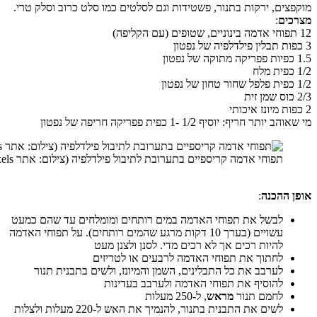
ם, ירקות בתנור, פשטידות וגם לסלטים כמו סלט כרוב וסלק טרי.
ם
:
חריף: יוסיף 1/2 -1 כפית פפריקה חריפה של נפטון
תפוחי אדמה קריספיים בתערובת לתיבול פילדלפיה (צילום: אתר pexels
הכנה
:
לבשל את תפוחי האדמה במים רותחים ומומלחים עד שהם כמעט
עשויים (בערך 10 דקות מרגע שהמים רותחים). על תפוחי האדמה
להיות רכים אך לא רכים מדי. לסנן ולצנן מעט
לחתוך את תפוחי האדמה לרבעים או לטריזים
לערבב את כל התבלינים, השמן והמיונז, ולשים בתבנית תנור
להוסיף את תפוחי האדמה ולערבב בעדינות
לחמם תנור
מראש
, ל-250 מעלות
לשים את התבנית בתנור, להנמיך את האש ל-220 מעלות ולצלות