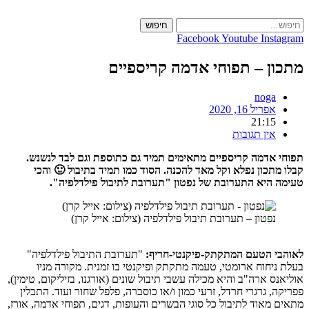
חיפוש
c
Facebook
Youtube
Ins
מתכון – תפוחי אדמה קריס
noga
אפריל 16, 2020
21:15
אין תגובות
תפוחי אדמה קריספיים מתאימים תמיד גם כתוספת וגם לבד 
קבלו מתכון נפלא וקל מאד להכנה. הסוד כמו תמיד בתיבול 
טעימה היא התערובת של נפטון "תערובת לתיבול פילד
נפטון – תערובת תיבול פילדלפיה (צילום: אייל קרן)
"תערובת התיבול פילדלפיה"
לאוהבי הטעם המתקתק-פיקנטי-
בעלת ניחוח ארומטי, טעמה מתקתק ופיקנטי בו זמנית. מקור
אוליאנס ארה"ב והיא מכילה עשבי תיבול שונים (אורגנו, בזיליקום, ט
פפריקה, גרגרי חרדל, זרעי כמון ו/או כוסברה, פלפל שחור ועוד. 
מתאים מאוד לתיבול כל סוגי הבשרים והעופות, דגים, תפוחי אדמה,