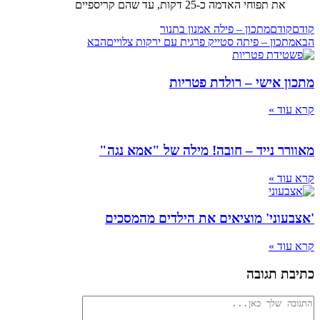
את תפוחי האדמה כ-25 דקות, עד שהם קריספיים
ודם
מתכון – פילה אמנון בתנור
כון – פיתה סטייק פרגית עם ירקות צלויים
הבא
 אישי – רולדת פטריות
ד »
ר נייד – חובה! מילה של "אמא נגה"
ד »
וני' מוציאים את הילדים מהמסכים
ד »
 תגובה