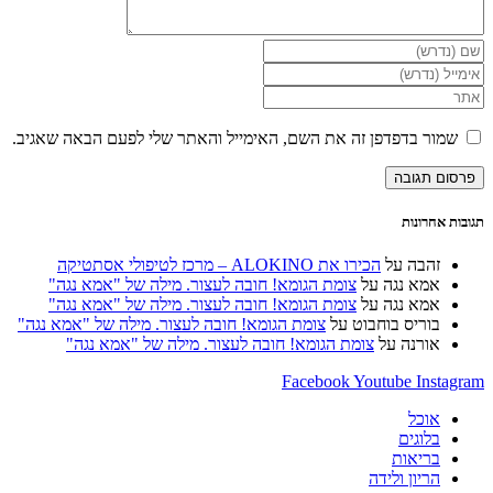
ור בדפדפן זה את השם, האימייל והאתר שלי לפעם הבאה שאגיב.
וני
ש
רנט
נלי)
אחרונות
זהבה
על
הכירו את ALOKINO – מרכז לטיפולי אסתטיקה
אמא נגה
על
צומת הגומא! חובה לעצור. מילה של "אמא נגה"
אמא נגה
על
צומת הגומא! חובה לעצור. מילה של "אמא נגה"
בוריס בוחבוט
על
צומת הגומא! חובה לעצור. מילה של "אמא נגה"
אורנה
על
צומת הגומא! חובה לעצור. מילה של "אמא נגה"
Facebook
Youtube
Ins
אוכל
בלוגים
בריאות
הריון ולידה