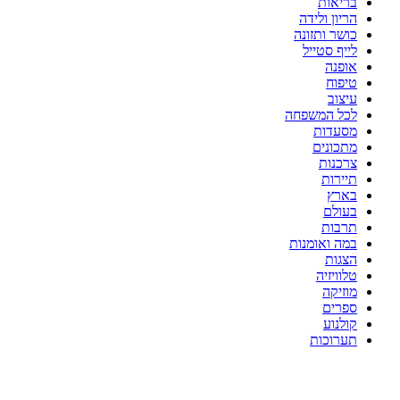
בריאות
הריון ולידה
כושר ותזונה
לייף סטייל
אופנה
טיפוח
עיצוב
לכל המשפחה
מסעדות
מתכונים
צרכנות
תיירות
בארץ
בעולם
תרבות
במה ואומנות
הצגות
טלוויזיה
מוזיקה
ספרים
קולנוע
תערוכות