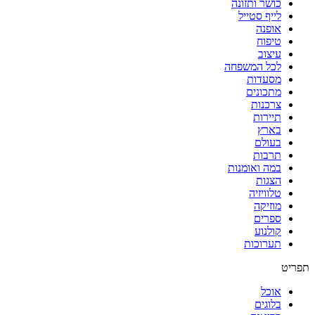
כושר ותזונה
לייף סטייל
אופנה
טיפוח
עיצוב
לכל המשפחה
מסעדות
מתכונים
צרכנות
תיירות
בארץ
בעולם
תרבות
במה ואומנות
הצגות
טלוויזיה
מוזיקה
ספרים
קולנוע
תערוכות
אוכל
בלוגים