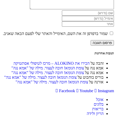
הזן
את
הזן
השם
את
הזן
שלך
כתובת
את
או
דואר
כתובת
שמור בדפדפן זה את השם, האימייל והאתר שלי לפעם הבאה שאגיב.
שם
האלקטרוני
אתר
משתמש
שלך
האינטרנט
כדי
כדי
שלך
להגיב
להגיב
(אופציונלי)
תגובות אחרונות
זהבה
על
הכירו את ALOKINO – מרכז לטיפולי אסתטיקה
אמא נגה
על
צומת הגומא! חובה לעצור. מילה של "אמא נגה"
אמא נגה
על
צומת הגומא! חובה לעצור. מילה של "אמא נגה"
בוריס בוחבוט
על
צומת הגומא! חובה לעצור. מילה של "אמא נגה"
אורנה
על
צומת הגומא! חובה לעצור. מילה של "אמא נגה"
Facebook
Youtube
Instagram
אוכל
בלוגים
בריאות
הריון ולידה