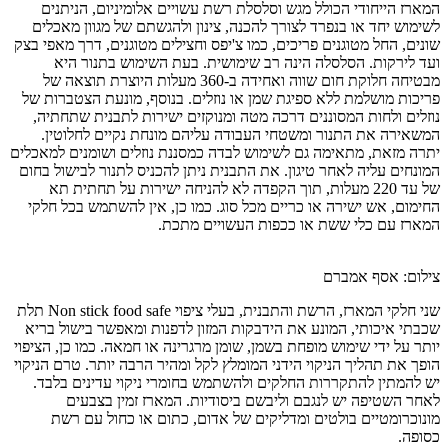
המארז הייחודי הכולל מגש וסלסלת רשת עשויים אלומיניום, הניתנים
לשימוש יחד או בנפרד לצורך להכנה, צינון ולהגשתם של מגוון מאכלים
שונים, החל מטוגנים פריכים, כמו צ'יפס וחצילים מטוגנים, דרך מאפי בצק
ועד לירקות. הסלסלה הינה רב שימושית. בעת השימוש בתנור היא
מבטיחה חלוקת חום שווה ואחידה ב-360 מעלות היוצרת תוצאה של
פריכות מושלמת ללא ספיגת שמן או נוזלים. בנוסף, מונעת הצטברות של
נוזלים ולחות המסוננים דרכה מטה ומנוקזים ישירות לתבנית שתחתיה,
המשאירה את התנור ומשטחי העבודה עליהם מונחת נקיים לחלוטין.
יתרה מזאת, מתאימה גם לשימוש לבדה כמסננת נוזלים ושומנים למאכלים
המונחים עליה לאחר טיגון. את התבנית ניתן להכניס לתנור לבישול בחום
של עד 220 מעלות, תוך הקפדה לא להניחה ישירות על תחתית תא
החימום, אש ישירה או כריים מכל סוג. כמו כן, אין להשתמש בכל חלקי
המארז עם כלי ששת או ככפות העשויים מתכת.
צילום: אסף אמברם
שני חלקי המארז, הרשת והתבנית, בעלי ציפוי Non stick food safe תלת
שכבתי איכותי, המונע את הידבקות המזון לדפנות ומאפשר בישול בריא
יותר על ידי שימוש מופחת בשמן, שומן מרגרינה או חמאה. כמו כן, הציפוי
הופך את תהליך הניקוי הידני המומלץ לקל ומהיר הרבה יותר. טרם הניקוי
יש להמתין להתקררות החלקים ולהשתמש בחומרי ניקוי עדינים בלבד.
לאחר השטיפה יש לנגבם וליבשם ביסודיות. המארז זמין בצבעים
מונוכרומטיים בולטים ומדליקים של אדום, כתום או כחול עם רשת
כסופה.