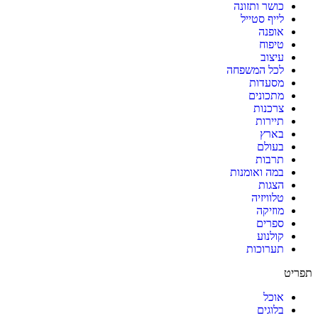
כושר ותזונה
לייף סטייל
אופנה
טיפוח
עיצוב
לכל המשפחה
מסעדות
מתכונים
צרכנות
תיירות
בארץ
בעולם
תרבות
במה ואומנות
הצגות
טלוויזיה
מוזיקה
ספרים
קולנוע
תערוכות
תפריט
אוכל
בלוגים