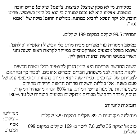
בסקירה, מי לא מכין שניצל? קציצות, צ'יפס? שיקום! פריט חובה
במטבח. אצלינו הוא לא נכנס למגירה כי הוא כל הזמן בשימוש. פריט
חובה, לא יקר ונפלא להביא כמתנה. ממליצה החום! מילה של "אמא
נגה".
המחיר: 99.5 שקלם במקום 199 שקלים.
כמיטב המסורת עוד מוצרים מבית מותג כלי הבישול והאפייה 'סולתם',
שיוצא בשלל מבצעים אטרקטיביים במיוחד לקראת ראש השנה וחגי
תשרי בסניפי הרשת ובחנות האון ליין.
השנה החדשה שבפתח היא הזמן הנכון להצטייד בכלי מטבח חדשים
ולקנות מתנות לבני משפחה, חברים ומכרים אהובים. לכבוד כך ובהתאם
לצפייתם של הצרכנים, כמידי שנה יוצא המותג בהנחות חג ומבצעי ענק של
פעם בשנה! אלו כוללות השקות סדרות חדשות וירידות מחירים
משמעותיות על מגוון פריטי המותג, עד 60% הנחה מהמחיר המקורי.
בנוסף, מבחר רחב של מוצרים מבוקשים מוצעים בהנחות של עד 80%!
דוגמאות להנחות:
מנדולינה
מנדולינה מקצועית ב- 89 שקלים במקום 329 שקלים.
– צילום:
אסף
סוטאז' יציקה 36 ס"מ, 7.8 ליטר ב- 169 שקלים במקום 699
אמברם
שקלים.