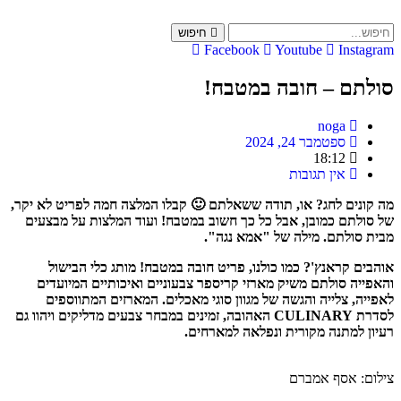
Skip
to
חיפוש
content
Facebook
Youtube
Instagram
סולתם – חובה במטבח!
noga
ספטמבר 24, 2024
18:12
אין תגובות
מה קונים לחג? או, תודה ששאלתם 🙂 קבלו המלצה חמה לפריט לא יקר,
של סולתם כמובן, אבל כל כך חשוב במטבח! ועוד המלצות על מבצעים
מבית סולתם. מילה של "אמא נגה".
אוהבים קראנץ'? כמו כולנו, פריט חובה במטבח! מותג כלי הבישול
והאפייה סולתם משיק מארזי קריספר צבעוניים ואיכותיים המיועדים
לאפייה, צלייה והגשה של מגוון סוגי מאכלים. המארזים המתווספים
לסדרת CULINARY האהובה, זמינים במבחר צבעים מדליקים ויהוו גם
רעיון למתנה מקורית ונפלאה למארחים.
צילום: אסף אמברם