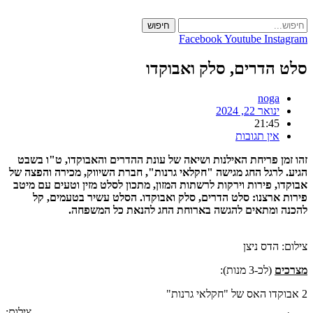
Skip
to
חיפוש
content
Facebook
Youtube
Instagram
סלט הדרים, סלק ואבוקדו
noga
ינואר 22, 2024
21:45
אין תגובות
זהו זמן פריחת האילנות ושיאה של עונת ההדרים והאבוקדו, ט"ו בשבט
הגיע. לרגל החג מגישה "חקלאי גרנות", חברת השיווק, מכירה והפצה של
אבוקדו, פירות וירקות לרשתות המזון, מתכון לסלט מזין וטעים עם מיטב
פירות ארצנו: סלט הדרים, סלק ואבוקדו. הסלט עשיר בטעמים, קל
להכנה ומתאים להגשה בארוחת החג להנאת כל המשפחה.
צילום: הדס ניצן
מצרכים
(לכ-3 מנות):
2 אבוקדו האס של "חקלאי גרנות"
צילום: