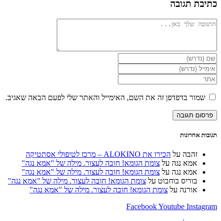
כתיבת תגובה
להגיב
הזן
את
הזן
השם
את
הזן
שלך
כתובת
את
או
דואר
כתובת
שמור בדפדפן זה את השם, האימייל והאתר שלי לפעם הבאה שאגיב.
שם
האלקטרוני
אתר
משתמש
שלך
האינטרנט
כדי
כדי
שלך
להגיב
להגיב
(אופציונלי)
תגובות אחרונות
זהבה
על
הכירו את ALOKINO – מרכז לטיפולי אסתטיקה
אמא נגה
על
צומת הגומא! חובה לעצור. מילה של "אמא נגה"
אמא נגה
על
צומת הגומא! חובה לעצור. מילה של "אמא נגה"
בוריס בוחבוט
על
צומת הגומא! חובה לעצור. מילה של "אמא נגה"
אורנה
על
צומת הגומא! חובה לעצור. מילה של "אמא נגה"
Facebook
Youtube
Instagram