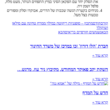
את הסלק יחד עם הפקאן הסיני במיץ התפוזים הנותר, מעט מלח,
פלפל ושמן זית.
מניחים בקערת הגשה שכבות של הדרים, אבוקדו וסלק ומפזרים
טבעות בצל מעל.
קודם
קודם
מתכון – סופגניות ריקוטה במילוי ממרח טחינה עם סילאן
ושוקולד
הבא
נשנושים חורפיים בריאים
הבא
חברת 'הלן דורון' זכו במרכז של משרד החינוך
קרא עוד »
השקת יקב פאוקר המחודש, מקיבוץ ניר עוז. מרגש…
קרא עוד »
חדש על המדף
קרא עוד »