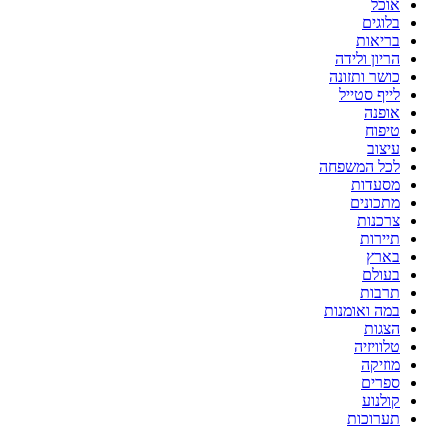
אוכל
בלוגים
בריאות
הריון ולידה
כושר ותזונה
לייף סטייל
אופנה
טיפוח
עיצוב
לכל המשפחה
מסעדות
מתכונים
צרכנות
תיירות
בארץ
בעולם
תרבות
במה ואומנות
הצגות
טלוויזיה
מוזיקה
ספרים
קולנוע
תערוכות