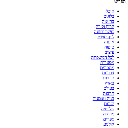
תפריט
אוכל
בלוגים
בריאות
הריון ולידה
כושר ותזונה
לייף סטייל
אופנה
טיפוח
עיצוב
לכל המשפחה
מסעדות
מתכונים
צרכנות
תיירות
בארץ
בעולם
תרבות
במה ואומנות
הצגות
טלוויזיה
מוזיקה
ספרים
קולנוע