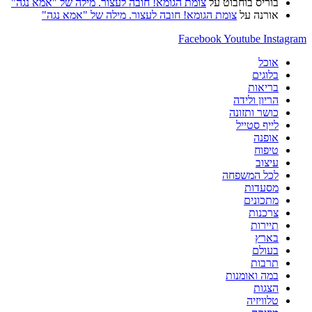
בוריס בוחבוט
על
צומת הגומא! חובה לעצור. מילה של "אמא נגה"
אורנה
על
צומת הגומא! חובה לעצור. מילה של "אמא נגה"
Facebook
Youtube
Instagram
אוכל
בלוגים
בריאות
הריון ולידה
כושר ותזונה
לייף סטייל
אופנה
טיפוח
עיצוב
לכל המשפחה
מסעדות
מתכונים
צרכנות
תיירות
בארץ
בעולם
תרבות
במה ואומנות
הצגות
טלוויזיה