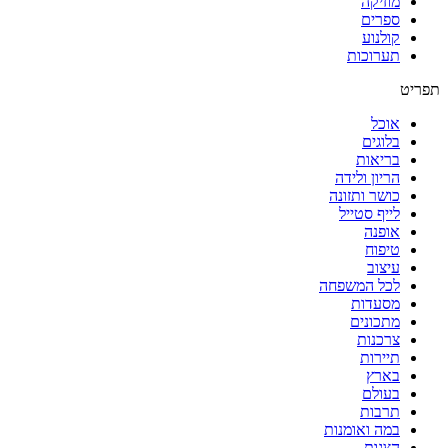
מוזיקה
ספרים
קולנוע
תערוכות
תפריט
אוכל
בלוגים
בריאות
הריון ולידה
כושר ותזונה
לייף סטייל
אופנה
טיפוח
עיצוב
לכל המשפחה
מסעדות
מתכונים
צרכנות
תיירות
בארץ
בעולם
תרבות
במה ואומנות
הצגות