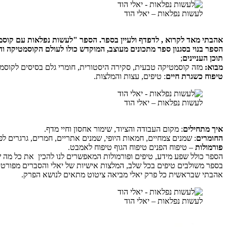
לעשות נפלאות – יאלי הוד
אהבתי מאד לקרוא , לדפדף ולעיין בספר. הספר "לעשות נפלאות עם קוסמטיקה מן הטבע" יפיי
הספר בנוי בסגנון ספר מתכונים מעוצב, המוקדש כולו לעולם הקוסמטיקה 
תוכן העניינים
;
מבוא:
מזה קוסמטיקה טבעית, סקירה היסטורית, חומרי גלם בסיסים לקוסמטי
טיפוח כשגרת חיים
: טיפים, עצות והמלצות.
לעשות נפלאות – יאלי הוד
איך מתחילים
: מקום העבודה והציוד, שימור אחסון וחיי מדף.
החומרים
: שמנים צמחיים, חמאות היופי, שמנים אתריים, חמרים, גרגרים לפי
פורמולות
– טיפוח הפנים טיפוח הגוף טיפוח לאמבט.
הספר כולל שפע מידע, טיפים ופורמולות המאפשרים לנו להכין את כל מה שצריך
בספר משולבים טיפים בכל שלב, המלצות אישיות של יאלי והסברים מפורטי
אהבתי שבראשית כל פרק יאלי מביאה ציטוט מתאים לנושא הפרק.
לעשות נפלאות – יאלי הוד