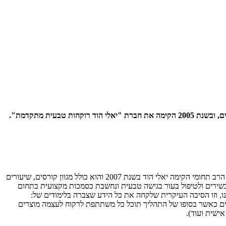
ממש עכשיו, בזמן הסגר קיבלתי לסקר את הספר "לעשות נפלאות עם קוסמטיקה מן הטבע" שכתבה יאלי הוד מפתחת ומייצרת מוצרי קוסמטיקה טבעיים, ובשנת 2005 הקימה את חברת "יאלי הוד רוקחות טבעית מתקדמת".
יאלי הוד מפתחת ומייצרת מוצרי קוסמטיקה טבעיים החל משנת 2003 ומשלבת בכך תפיסת עולם ידע מקצועני נרחב ואהבה אישית. את מרכז הלימודים הרב תחומי הקימה יאלי הוד בשנת 2007 והוא כולל מגוון קורסים, שיעורים
כשירים ולטיפול בעור בגישה טבעית ונחשבת כסמכות מקצועית בתחום
נו, וזו הסיבה העיקרית שלקחה את כל הידע שצברה בלימודים של:
דמים כאשר בסופו של התהליך תוכל כל משתתפת לרקוח לעצמה מוצרים
אישית ועוד).