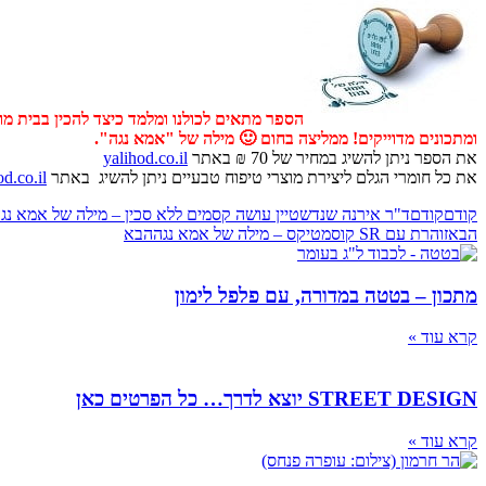
הספר מתאים לכולנו ומלמד כיצד להכין בבית מ
ומתכונים מדוייקים! ממליצה בחום 🙂 מילה של "אמא נגה".
את הספר ניתן להשיג במחיר של 70 ₪ באתר
yalihod.co.il
את כל חומרי הגלם ליצירת מוצרי טיפוח טבעיים ניתן להשיג באתר
od.co.il
קודם
קודם
ד"ר אירנה שנדשטיין עושה קסמים ללא סכין – מילה של אמא נג
הבא
זוהרת עם SR קוסמטיקס – מילה של אמא נגה
הבא
מתכון – בטטה במדורה, עם פלפל לימון
קרא עוד »
STREET DESIGN יוצא לדרך… כל הפרטים כאן
קרא עוד »