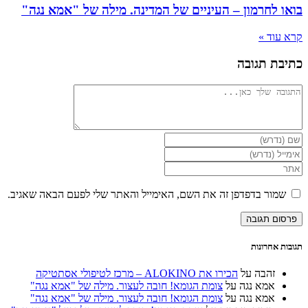
בואו לחרמון – העיניים של המדינה. מילה של "אמא נגה"
קרא עוד »
כתיבת תגובה
להגיב
הזן
את
הזן
השם
את
הזן
שלך
כתובת
את
או
דואר
כתובת
שמור בדפדפן זה את השם, האימייל והאתר שלי לפעם הבאה שאגיב.
שם
האלקטרוני
אתר
משתמש
שלך
האינטרנט
כדי
כדי
שלך
להגיב
להגיב
(אופציונלי)
תגובות אחרונות
זהבה
על
הכירו את ALOKINO – מרכז לטיפולי אסתטיקה
אמא נגה
על
צומת הגומא! חובה לעצור. מילה של "אמא נגה"
אמא נגה
על
צומת הגומא! חובה לעצור. מילה של "אמא נגה"