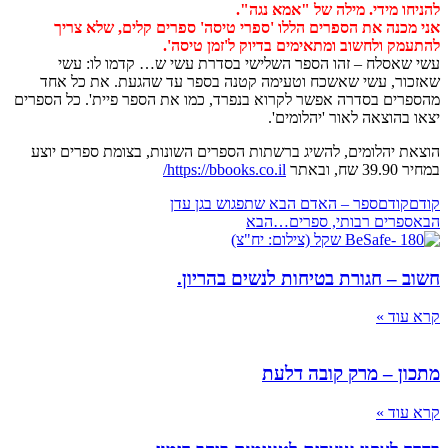
להניחו מידי. מילה של "אמא נגה".
אני מכנה את הספרים הללו 'ספרי טיסה' ספרים קלים, שלא צריך
להתעמק ולחשוב ומתאימים בדיוק ל'זמן טיסה'.
עשי שאסלח – זהו הספר השלישי בסדרת עשי ש… קדמו לו: עשי
שאזכור, עשי שאשכח וטעימה קטנה בספר עד שהגעת. את כל אחד
מהספרים בסדרה אפשר לקרוא בנפרד, כמו את הספר פיית'. כל הספרים
יצאו בהוצאה לאור 'יהלומים'.
הוצאת יהלומים, להשיג ברשתות הספרים השונות, בצומת ספרים יוצע
במחיר 39.90 שח, ובאתר
https://bbooks.co.il/
קודם
קודם
ספר – האדם הבא שתפגוש בגן עדן
הבא
ספרים רבותי, ספרים…
הבא
חשוב – חגורת בטיחות לנשים בהריון.
קרא עוד »
מתכון – מרק קובה דלעת
קרא עוד »