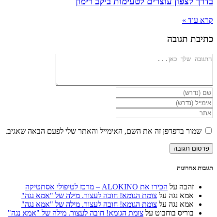
בדרך לצפון עוצרים לטעימות ביקב רימון
קרא עוד »
כתיבת תגובה
להגיב
הזן
את
הזן
השם
את
הזן
שלך
כתובת
את
או
דואר
כתובת
שמור בדפדפן זה את השם, האימייל והאתר שלי לפעם הבאה שאגיב.
שם
האלקטרוני
אתר
משתמש
שלך
האינטרנט
כדי
כדי
שלך
להגיב
להגיב
(אופציונלי)
תגובות אחרונות
זהבה
על
הכירו את ALOKINO – מרכז לטיפולי אסתטיקה
אמא נגה
על
צומת הגומא! חובה לעצור. מילה של "אמא נגה"
אמא נגה
על
צומת הגומא! חובה לעצור. מילה של "אמא נגה"
בוריס בוחבוט
על
צומת הגומא! חובה לעצור. מילה של "אמא נגה"