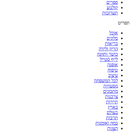
ספרים
קולנוע
תערוכות
תפריט
אוכל
בלוגים
בריאות
הריון ולידה
כושר ותזונה
לייף סטייל
אופנה
טיפוח
עיצוב
לכל המשפחה
מסעדות
מתכונים
צרכנות
תיירות
בארץ
בעולם
תרבות
במה ואומנות
הצגות