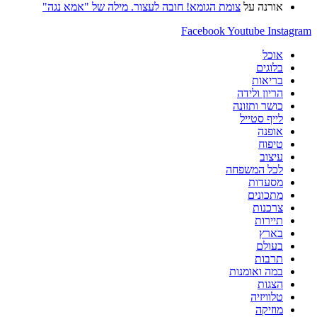
אורנה
על
צומת הגומא! חובה לעצור. מילה של "אמא נגה"
Facebook
Youtube
Instagram
אוכל
בלוגים
בריאות
הריון ולידה
כושר ותזונה
לייף סטייל
אופנה
טיפוח
עיצוב
לכל המשפחה
מסעדות
מתכונים
צרכנות
תיירות
בארץ
בעולם
תרבות
במה ואומנות
הצגות
טלוויזיה
מוזיקה