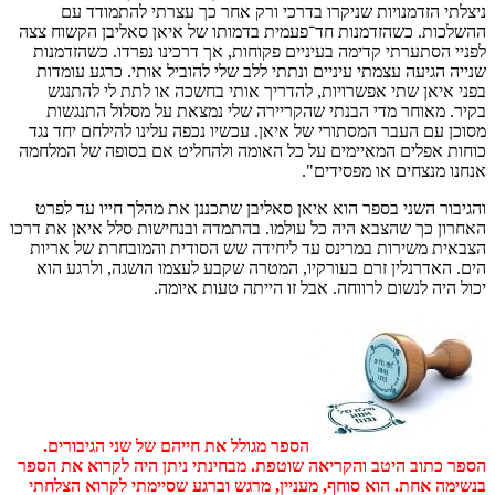
ניצלתי הזדמנויות שניקרו בדרכי ורק אחר כך עצרתי להתמודד עם
ההשלכות. כשהזדמנות חד־פעמית בדמותו של איאן סאליבן הקשוח צצה
לפניי הסתערתי קדימה בעיניים פקוחות, אך דרכינו נפרדו. כשהזדמנות
שנייה הגיעה עצמתי עיניים ונתתי ללב שלי להוביל אותי. כרגע עומדות
בפני איאן שתי אפשרויות, להדריך אותי בחשכה או לתת לי להתנגש
בקיר. מאוחר מדי הבנתי שהקריירה שלי נמצאת על מסלול התנגשות
מסוכן עם העבר המסתורי של איאן. עכשיו נכפה עלינו להילחם יחד נגד
כוחות אפלים המאיימים על כל האומה ולהחליט אם בסופה של המלחמה
אנחנו מנצחים או מפסידים".
והגיבור השני בספר הוא איאן סאליבן שתכננן את מהלך חייו עד לפרט
האחרון כך שהצבא היה כל עולמו. בהתמדה ובנחישות סלל איאן את דרכו
הצבאית משירות במרינס עד ליחידה שש הסודית והמובחרת של אריות
הים. האדרנלין זרם בעורקיו, המטרה שקבע לעצמו הושגה, ולרגע הוא
יכול היה לנשום לרווחה. אבל זו הייתה טעות איומה.
הספר מגולל את חייהם של שני הגיבורים.
הספר כתוב היטב והקריאה שוטפת. מבחינתי ניתן היה לקרוא את הספר
בנשימה אחת. הוא סוחף, מעניין, מרגש וברגע שסיימתי לקרוא הצלחתי