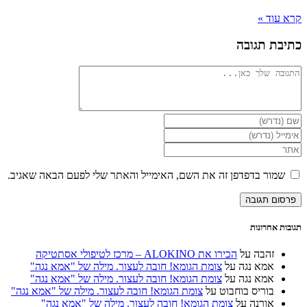
קרא עוד »
כתיבת תגובה
להגיב
הזן
את
הזן
השם
את
הזן
שלך
כתובת
את
או
דואר
כתובת
שמור בדפדפן זה את השם, האימייל והאתר שלי לפעם הבאה שאגיב.
שם
האלקטרוני
אתר
משתמש
שלך
האינטרנט
כדי
כדי
שלך
להגיב
להגיב
(אופציונלי)
תגובות אחרונות
זהבה
על
הכירו את ALOKINO – מרכז לטיפולי אסתטיקה
אמא נגה
על
צומת הגומא! חובה לעצור. מילה של "אמא נגה"
אמא נגה
על
צומת הגומא! חובה לעצור. מילה של "אמא נגה"
בוריס בוחבוט
על
צומת הגומא! חובה לעצור. מילה של "אמא נגה"
אורנה
על
צומת הגומא! חובה לעצור. מילה של "אמא נגה"