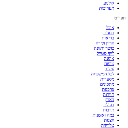
קולנוע
תערוכות
תפריט
אוכל
בלוגים
בריאות
הריון ולידה
כושר ותזונה
לייף סטייל
אופנה
טיפוח
עיצוב
לכל המשפחה
מסעדות
מתכונים
צרכנות
תיירות
בארץ
בעולם
תרבות
במה ואומנות
הצגות
טלוויזיה