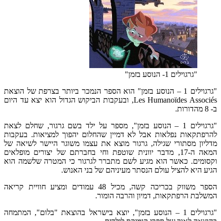
"גרגוילים 1- הנוסע בזמן"
"גרגוילים 1 – הנוסע בזמן" הוא הספר הנמכר ביותר בצרפת של הוצאת
Les Humanoïdes Associés, ובעקבות הביקוש הגדול הוא יצא עד היום
ב- 8 מהדורות.
"גרגוילים 1 – הנוסע בזמן", מספר על ילד בשם גרגור, שחלם לצאת
להרפתקאות נפלאות אבל לא דמיין שהחלום יהפוך למציאות. בעקבות
מדליון מסתורי שגילה, גרגור מוצא את עצמו משוגר היישר לשיאה של
המאה ה-17, מדבר יוונית שוטפת וחי בחברתם של יצורים מופלאים
וקסומים. כאשר הוא מגיע לשם מתברר לגרגור כי המטרה שלשמה הוא
הגיע היא להציל עולם הנסתר מעיניהם של בני האנוש.
הספר משווק בכריכה קשה, מכיל 48 עמודים ומציע חוויית קריאה
המשלבת הרפתקאות, דמיון והרבה הומור.
"גרגוילים 1 – הנוסע בזמן", יוצא בישראל בהוצאת "בלום", המתמחה