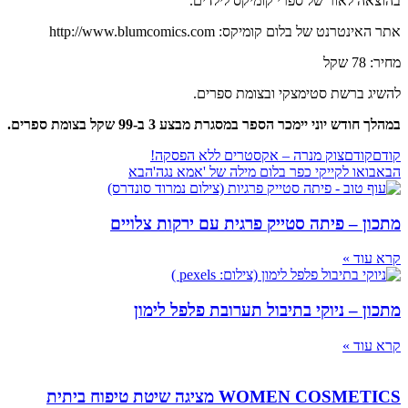
בהוצאה לאור של ספרי קומיקס לילדים.
אתר האינטרנט של בלום קומיקס: http://www.blumcomics.com
מחיר: 78 שקל
להשיג ברשת סטימצקי ובצומת ספרים.
במהלך חודש יוני יימכר הספר במסגרת מבצע 3 ב-99 שקל בצומת ספרים.
קודם
קודם
צוק מנרה – אקסטרים ללא הפסקה!
הבא
בואו לקייקי כפר בלום מילה של 'אמא נגה'
הבא
מתכון – פיתה סטייק פרגית עם ירקות צלויים
קרא עוד »
מתכון – ניוקי בתיבול תערובת פלפל לימון
קרא עוד »
WOMEN COSMETICS מציגה שיטת טיפוח ביתית