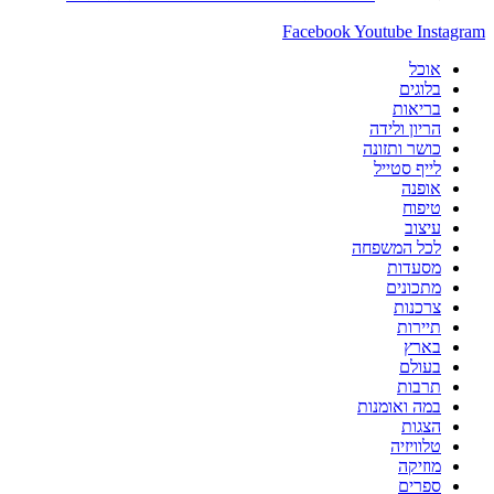
Facebook
Youtube
Instagram
אוכל
בלוגים
בריאות
הריון ולידה
כושר ותזונה
לייף סטייל
אופנה
טיפוח
עיצוב
לכל המשפחה
מסעדות
מתכונים
צרכנות
תיירות
בארץ
בעולם
תרבות
במה ואומנות
הצגות
טלוויזיה
מוזיקה
ספרים