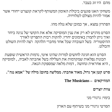
מהם היו זוג בעבר.
משחקי האגו פוגעים ביכולת האימון המשותף לקראת קונצרט ייחודי אשר
אמור להיות מצולם לטלוויזיה.
הפתרון נמצא , אך כמובן שלא נגלה מהו.
הסרט מדגיש לא רק את ענין המוסיקה אלא את הקושי של נגינה ביחד
ואיך ניתן לתמרן באימונים יחדיו. להקות רבות התפרקו לאורך
ההיסטוריה בשל העובדה שכל אחד מחברי הלהקה רצה להיות השולט
והבולט.
הסרט הוא חגיגה לחושים למרות שהינו איטי, נדמות הראשית שופעת
תכונות נפלאות שמקדמות את העלילה בשל אהבתה לאביה, , למוסיקה
, היא אחראית ונחושה , דמות מלאה שמספקת הנאה.
סרט קטן אך גדול, מאוד אהבתי. ממליצה בחום! מילה של "אמא נגה".
המוזיקאים – The Musicians
צוות יוצרים
בימוי: גרגורי מני
תסרטי גרגורי מני בשיתוף עם הארון