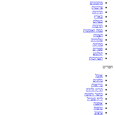
מתכונים
צרכנות
תיירות
בארץ
בעולם
תרבות
במה ואומנות
הצגות
טלוויזיה
מוזיקה
ספרים
קולנוע
תערוכות
תפריט
אוכל
בלוגים
בריאות
הריון ולידה
כושר ותזונה
לייף סטייל
אופנה
טיפוח
עיצוב