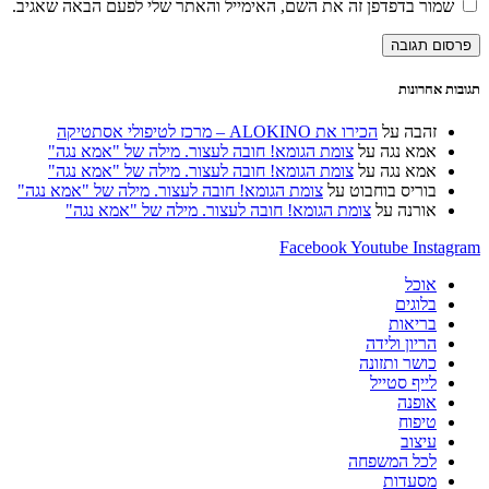
כתובת
שמור בדפדפן זה את השם, האימייל והאתר שלי לפעם הבאה שאגיב.
שם
האלקטרוני
אתר
משתמש
שלך
האינטרנט
כדי
כדי
שלך
להגיב
להגיב
(אופציונלי)
תגובות אחרונות
זהבה
על
הכירו את ALOKINO – מרכז לטיפולי אסתטיקה
אמא נגה
על
צומת הגומא! חובה לעצור. מילה של "אמא נגה"
אמא נגה
על
צומת הגומא! חובה לעצור. מילה של "אמא נגה"
בוריס בוחבוט
על
צומת הגומא! חובה לעצור. מילה של "אמא נגה"
אורנה
על
צומת הגומא! חובה לעצור. מילה של "אמא נגה"
Facebook
Youtube
Instagram
אוכל
בלוגים
בריאות
הריון ולידה
כושר ותזונה
לייף סטייל
אופנה
טיפוח
עיצוב
לכל המשפחה
מסעדות