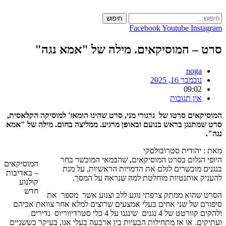
Skip
to
חיפוש
content
Facebook
Youtube
Instagram
סרט – המוסיקאים. מילה של "אמא נגה"
noga
נובמבר 16, 2025
09:02
אין תגובות
המוסיקאים סרטו של גרגורי מני, סרט שהינו הומאז' למוסיקה הקלאסית,
סרט שמתנגן בראש בנועם ובאופן מרגיע. ממליצה בחום. מילה של "אמא
נגה".
מאת : יהודית סטרובולסקי
היופי הגלום בסרט המוסיקאים, שהבמאי המוכשר בחר
המוסיקאים
בנגנים מוכשרים לגלם את הדמויות הראשיות, על מנת
– באדיבות
להעניק אותנטיות מוחלטת למה שנראה על המסך.
קולנוע
חדש
הסרט שהוא ממתק צרפתי נוגע ללב וצנוע אשר מספר את
סיפורם של שני אחים בעלי אמצעים שרוצים למלא אחר צוואת אביהם
ולהקים קוורטט של 4 נגנים שינגנו על 4 כלי סטרדיווריוס נדירים
ועתיקים. או אז מתחילות הבעיות בין ארבעה בעלי אגו, בעיקר כששניים