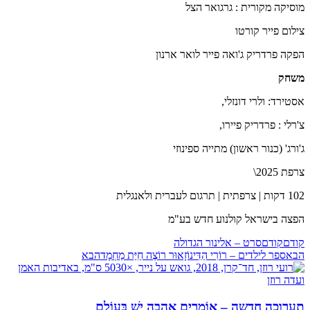
מוסיקה מקורית : גרגואר הצל
צילום פייר קורטו
הפקה פרדריק ג'ואה פייר לואר ארנון
משחק
אסטירד: ולרי דונזלי,
צ'רלי : פרדריק פיירו,
ג'ורג' (כנור ראשון) מתייה ספינוזי
צרפת 2025\
102 דקות | צרפתית | תרגום לעברית ולאנגלית
הפצה בישראל קולנוע חדש בע"מ
קודם
קודם
סרט – אלינור הגדולה
הבא
ספר לילדים – רוֹרִי הַדִּינוֹזָאוּר רוֹצֶה חַיַּת מַחְמָד
הבא
תערוכה חדשה – אוֹמְרִים אַהֲבָה יֵשׁ בָּעוֹלָם