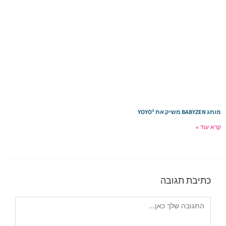
ותג BABYZEN משיק את YOYO²
רא עוד »
כתיבת תגובה