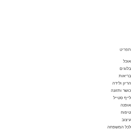
הצגות
טלוויזיה
מוזיקה
ספרים
קולנוע
תערוכות
תפריט
אוכל
בלוגים
בריאות
הריון ולידה
כושר ותזונה
לייף סטייל
אופנה
טיפוח
עיצוב
לכל המשפחה