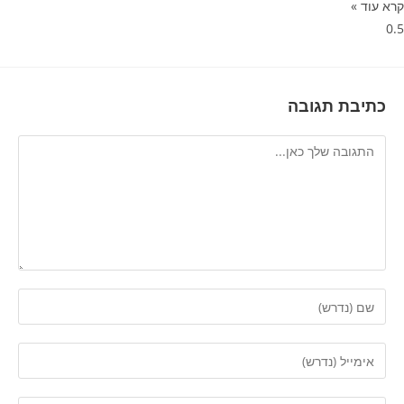
קרא עוד »
כתיבת תגובה
להגיב
הזן
את
השם
הזן
שלך
את
או
כתובת