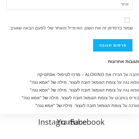
הזן
שם
דואר
את
משתמש
האלקטרוני
כתובת
כדי
שלך
אתר
להגיב
שמור בדפדפן זה את השם, האימייל והאתר שלי לפעם הבאה שאגיב.
כדי
האינטרנט
להגיב
שלך
(אופציונלי)
תגובות אחרונות
זהבה
על
הכירו את ALOKINO – מרכז לטיפולי אסתטיקה
אמא נגה
על
צומת הגומא! חובה לעצור. מילה של "אמא נגה"
אמא נגה
על
צומת הגומא! חובה לעצור. מילה של "אמא נגה"
בוריס בוחבוט
על
צומת הגומא! חובה לעצור. מילה של "אמא נגה"
אורנה
על
צומת הגומא! חובה לעצור. מילה של "אמא נגה"
Instagram
Youtube
Facebook