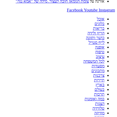
אורנה
על
צומת הגומא! חובה לעצור. מילה של "אמא נגה"
Facebook
Youtube
Instagram
אוכל
בלוגים
בריאות
הריון ולידה
כושר ותזונה
לייף סטייל
אופנה
טיפוח
עיצוב
לכל המשפחה
מסעדות
מתכונים
צרכנות
תיירות
בארץ
בעולם
תרבות
במה ואומנות
הצגות
טלוויזיה
מוזיקה