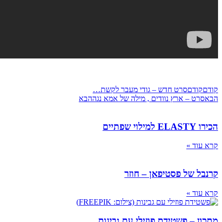
קודם
קודם
סרט חדש – גודי מעבר לקשת…
הבא
סרט – ארץ נוודים , מילה של אמא נגה
הבא
הכירו ELASTY למילוי שפתיים
קרא עוד »
קרנבל של פסטיפאן – חוזר
קרא עוד »
מתכון – פשטידת פוזילי עם גבינות