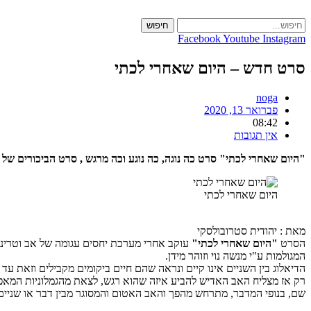
Skip
to
חיפוש
content
Facebook
Youtube
Instagram
סרט חדש – היום שאחרי לכתי
noga
פברואר 13, 2020
08:42
אין תגובות
"היום שאחרי לכתי" סרט כה נוגה, כה נוגע וכה מרגש , סרט הביכורים של
היום שאחרי לכתי
מאת : יהודית סטרובולסקי
הסרט
"היום שאחרי לכתי"
עוקב אחרי מערכת יחסים עגומה של אב וטרינר
המגולמות ע"י מנשה נוי וזוהר מידן.
הדיאלוג בין השניים אינו קיים ונראה שהם חיים ביקומים מקבילים וזאת עד
רק אז מצליח האב האדיש להביע איזה שהוא רגש, לצאת מהגמלוניות המאפ
שם, בנופי המדבר, מתרחש מהפך והאב האטום והמסוגר מבין דבר או שניים 