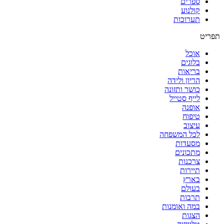
ספרים
קולנוע
תערוכות
תפריט
אוכל
בלוגים
בריאות
הריון ולידה
כושר ותזונה
לייף סטייל
אופנה
טיפוח
עיצוב
לכל המשפחה
מסעדות
מתכונים
צרכנות
תיירות
בארץ
בעולם
תרבות
במה ואומנות
הצגות