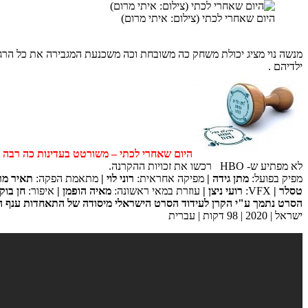
היום שאחרי לכתי (צילום: איתי מרום)
מנשה נוי מציג יכולת משחק כה משובחת וכה משכנעת המגבירה את כל הר
ילדיהם .
היום שאחרי לכתי – משורטט בעדינות כה רבה של מכחול קטן ומצליח
לא מפתיע ש- HBO רכשו את זכויות ההקרנה.
מפיק בפועל:
מתן גידה |
מפיקה אחראית:
רוני לוי |
מתאמת הפקה:
תאיר מרג
טסלר |
VFX:
רועי ניצן |
עוזרת במאי ראשונה:
מאיה הופמן |
איפור:
חן בוקי
הסרט נתמך ע"י הקרן לעידוד הסרט הישראלי מיסודה של התאחדות ענף ה
ישראל | 2020 | 98 דקות | עברית