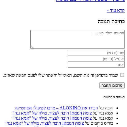
קרא עוד »
כתיבת תגובה
להגיב
הזן
את
הזן
השם
את
הזן
שלך
כתובת
את
או
דואר
כתובת
שמור בדפדפן זה את השם, האימייל והאתר שלי לפעם הבאה שאגיב.
שם
האלקטרוני
אתר
משתמש
שלך
האינטרנט
כדי
כדי
שלך
להגיב
להגיב
(אופציונלי)
תגובות אחרונות
זהבה
על
הכירו את ALOKINO – מרכז לטיפולי אסתטיקה
אמא נגה
על
צומת הגומא! חובה לעצור. מילה של "אמא נגה"
אמא נגה
על
צומת הגומא! חובה לעצור. מילה של "אמא נגה"
בוריס בוחבוט
על
צומת הגומא! חובה לעצור. מילה של "אמא נגה"