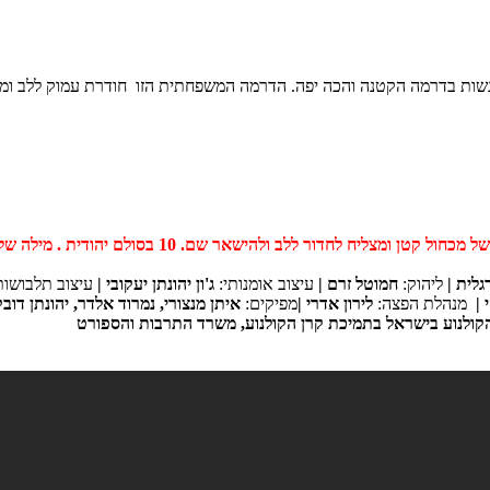
גשות בדרמה הקטנה והכה יפה. הדרמה המשפחתית הזו חודרת עמוק ללב ומ
 לחדור ללב ולהישאר שם. 10 בסולם יהודית . מילה של "אמא נגה".
לית |
ליהוק:
חמוטל זרם |
עיצוב אומנותי:
ג'ון יהונתן יעקובי |
עיצוב תלבושות
 |
מנהלת הפצה:
לירון אדרי |
מפיקים:
איתן מנצורי
,
נמרוד אלדר
,
יהונתן דובק
קולנוע בישראל בתמיכת קרן הקולנוע, משרד התרבות והספורט