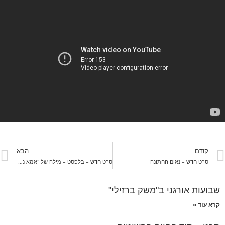
קודם
הבא
סרט חדש – נאום החתונה
סרט חדש – בלפסט – מילה של "אמא נגה"
שבועות אורגני ב"משק ברזילי"
קרא עוד »