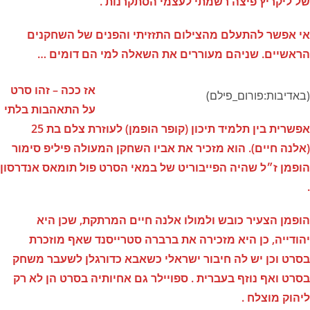
של ליקריץ פיצה רשמתי לעצמי הסתקרנות .
אי אפשר להתעלם מהצילום התזזיתי והפנים של השחקנים
הראשיים. שניהם מעוררים את השאלה למי הם דומים …
אז ככה – זהו סרט
(באדיבות:פורום_פילם)
על התאהבות בלתי
אפשרית בין תלמיד תיכון (קופר הופמן) לעוזרת צלם בת 25
(אלנה חיים). הוא מזכיר את אביו השחקן המעולה פיליפ סימור
הופמן ז״ל שהיה הפייבוריט של במאי הסרט פול תומאס אנדרסון
.
הופמן הצעיר כובש ולמולו אלנה חיים המרתקת, שכן היא
יהודייה, כן היא מזכירה את ברברה סטרייסנד שאף מוזכרת
בסרט וכן יש לה חיבור ישראלי כשאבא כדורגלן לשעבר משחק
בסרט ואף נוזף בעברית . ספויילר גם אחיותיה בסרט הן לא רק
ליהוק מוצלח .