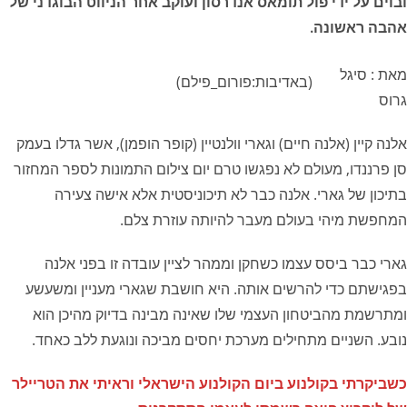
ובוים על ידי פול תומאס אנדרסון ועוקב אחר הניווט הבוגדני של
אהבה ראשונה.
מאת : סיגל
(באדיבות:פורום_פילם)
גרוס
אלנה קיין (אלנה חיים) וגארי וולנטיין (קופר הופמן), אשר גדלו בעמק
סן פרננדו, מעולם לא נפגשו טרם יום צילום התמונות לספר המחזור
בתיכון של גארי. אלנה כבר לא תיכוניסטית אלא אישה צעירה
המחפשת מיהי בעולם מעבר להיותה עוזרת צלם.
גארי כבר ביסס עצמו כשחקן וממהר לציין עובדה זו בפני אלנה
בפגישתם כדי להרשים אותה. היא חושבת שגארי מעניין ומשעשע
ומתרשמת מהביטחון העצמי שלו שאינה מבינה בדיוק מהיכן הוא
נובע. השניים מתחילים מערכת יחסים מביכה ונוגעת ללב כאחד.
כשביקרתי בקולנוע ביום הקולנוע הישראלי וראיתי את הטריילר