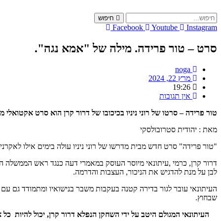
Skip
to
חיפוש
content
Facebook
Youtube
Instagram
סרט – טור פרידה. מילה של "אמא נגה".
noga
מרץ 22, 2024
19:26
אין תגובות
טור פרידה – סרטו של רוני ניניו בכיכובו של דרור קרן הוא סרט אקטואלי 
מאת : יהודית סטרובולסקי
"טור פרידה" סרט חדש מבית מדרשו של רוני ניניו עולה בימים אילו לאקר
דרור קרן, כרמי ,עיתונאי מיוסר העוסק במאמרי דעה כנגד ראש הממשלה 
לבן על מנת להדגיש את הניכור, העצבות והדרמה.
העיתונאי עובר לגור בדירה קטנה בעקבות משבר בנישואיו ומתמודד גם עם
שבחוץ.
העיתונאי המגולם היטב על ידי השחקן הנפלא דרור קרן, יכול להיות כל 