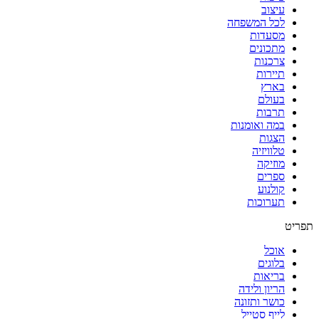
עיצוב
לכל המשפחה
מסעדות
מתכונים
צרכנות
תיירות
בארץ
בעולם
תרבות
במה ואומנות
הצגות
טלוויזיה
מוזיקה
ספרים
קולנוע
תערוכות
תפריט
אוכל
בלוגים
בריאות
הריון ולידה
כושר ותזונה
לייף סטייל