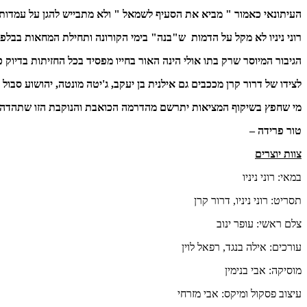
העיתונאי כאמור " מביא את הסעיף לשמאל " ולא מתבייש להגן על עמדותיו 
רוני ניניו לא מקל על הדמות ש"בנה" בימי הקורונה ותחילת המחאות בבלפ
הגיבור המיוסר שרק בתו אולי הינה האור בחייו מפסיד בכל החזיתות בדיו
לצידו של דרור קרן מככבים גם אילנית בן יעקב, ג'יטה מונטה, יהושוע סבול ו
מי שחפץ בשיקוף המציאות יתרשם מהדרמה הכואבת והנוקבת הזו שתהדהד 
טור פרידה –
צוות יוצרים
במאי: רוני ניניו
תסריט: רוני ניניו, דרור קרן
צלם ראשי: עופר ינוב
עורכים: אילה בנגד, רפאל לוין
מוסיקה: אבי בנימין
עיצוב פסקול ומיקס: אבי מזרחי