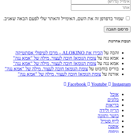
הזן
השם
את
הזן
שלך
כתובת
את
או
דואר
כתובת
שמור בדפדפן זה את השם, האימייל והאתר שלי לפעם הבאה שאגיב.
שם
האלקטרוני
אתר
משתמש
שלך
האינטרנט
כדי
כדי
שלך
להגיב
להגיב
(אופציונלי)
תגובות אחרונות
זהבה
על
הכירו את ALOKINO – מרכז לטיפולי אסתטיקה
אמא נגה
על
צומת הגומא! חובה לעצור. מילה של "אמא נגה"
אמא נגה
על
צומת הגומא! חובה לעצור. מילה של "אמא נגה"
בוריס בוחבוט
על
צומת הגומא! חובה לעצור. מילה של "אמא נגה"
אורנה
על
צומת הגומא! חובה לעצור. מילה של "אמא נגה"
Facebook
Youtube
Instagram
אוכל
בלוגים
בריאות
הריון ולידה
כושר ותזונה
לייף סטייל
אופנה
טיפוח