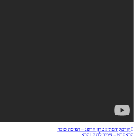
קודם
קודם
תיאטרון הדופנ – תפיסה טובה
הבא
סרט – ציפור לבנה
הבא