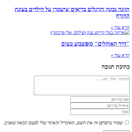
תזונה נכונה והרגלים בריאים שישמרו על הילדים בעונת
החורף
קרא עוד »
"דרך האוהלים" סופשבוע טעים
קרא עוד »
כתיבת תגובה
להגיב
הזן
את
הזן
השם
את
הזן
שלך
כתובת
את
או
דואר
כתובת
שמור בדפדפן זה את השם, האימייל והאתר שלי לפעם הבאה שאגיב.
שם
האלקטרוני
אתר
משתמש
שלך