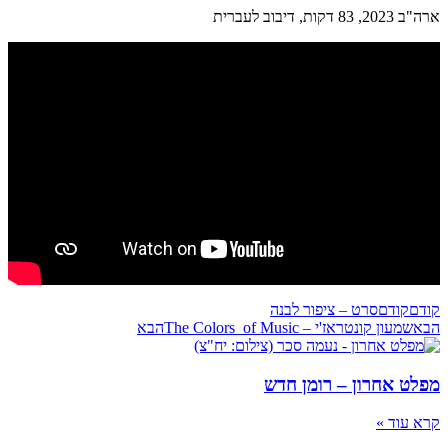
ארה"ב 2023, 83 דקות, דיבוב לעברית
קודם
קודם
סרט – ציפור לבנה
הבא
שמעון קונטראז'י – The Colors of Music
הבא
מפלט אחרון – רומן חדש
קרא עוד »