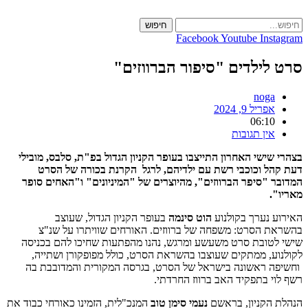
Skip
to
חיפוש
content
Facebook
Youtube
Instagram
סרט לילדים "סיפור הברווזים"
noga
אפריל 9, 2024
06:10
אין תגובות
בצהרי שישי האחרון התייצבו בעופר הקניון הגדול בפ"ת, סלבס, מובילי
דעת קהל וכוכבי רשת עם ילדיהם, לרגל הקרנת בכורה של הסרט
המדובר "סיפר הברווזים", מהיוצרים של "המיניונים" ו"האחים סופר
מאריו".
האירוע נערך בקולנוע
הוט סינמה
בעופר הקניון הגדול, שעוצב
בהשראת הסרט: משפחה של ברווזים. האורחים שוויתרו על שנ"צ
שישי לטובת סרט משעשע ומרגש, נהנו מהפתעות שחיכו להם בכניסה
לקולנוע, ממתקים שעוצבו בהשראת הסרט, כולל מפופקורן ושתייה,
וחשיפה ראשונה בישראל של הסרט, בגרסה המקורית והמדובבת בה
רשף לוי בתפקיד האב ברווז החרדתי.
הנהלת הקניון, בראשם
נעמי סימן טוב
המנכ"לית, הזמינו כאורחי כבוד את