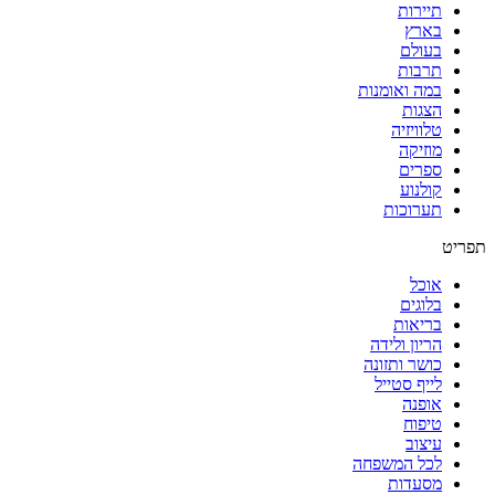
תיירות
בארץ
בעולם
תרבות
במה ואומנות
הצגות
טלוויזיה
מוזיקה
ספרים
קולנוע
תערוכות
תפריט
אוכל
בלוגים
בריאות
הריון ולידה
כושר ותזונה
לייף סטייל
אופנה
טיפוח
עיצוב
לכל המשפחה
מסעדות