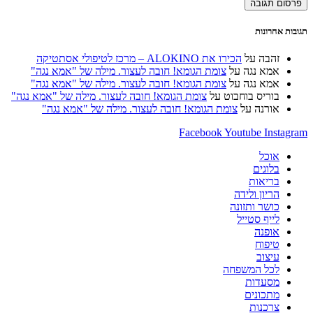
האינטרנט
כדי
כדי
שלך
להגיב
להגיב
(אופציונלי)
תגובות אחרונות
זהבה
על
הכירו את ALOKINO – מרכז לטיפולי אסתטיקה
אמא נגה
על
צומת הגומא! חובה לעצור. מילה של "אמא נגה"
אמא נגה
על
צומת הגומא! חובה לעצור. מילה של "אמא נגה"
בוריס בוחבוט
על
צומת הגומא! חובה לעצור. מילה של "אמא נגה"
אורנה
על
צומת הגומא! חובה לעצור. מילה של "אמא נגה"
Facebook
Youtube
Instagram
אוכל
בלוגים
בריאות
הריון ולידה
כושר ותזונה
לייף סטייל
אופנה
טיפוח
עיצוב
לכל המשפחה
מסעדות
מתכונים
צרכנות