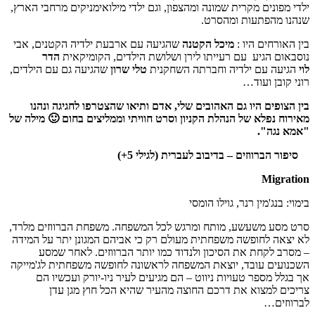
ילדי מפונים מקרית שמונה ומהצפון, וגם ילדי מילואימניקים מרחבי הארץ,
שנהנו מהפתעות ומהסרט.
בין האורחים היו :
מיכל הקטנה
שהגיעה עם ארבעת ילדיה הקטנים, אבי
נוסבאום הגיע עם רעייתו לירן ושלושת הילדים, הקומיקאית
הדר
לוי
הגיעה עם ילדיה וחברתה השחקנית
טלי שרון
שהגיעה גם עם הילדים,
רוני קובן ועוד…
בין הצופים היו גם האהובים שלי, אדם ותיאו שהצטרפו לחגיגה ונהנו
מאירוח נפלא של הנהלת הקניון וסרט חוויתי וממליצים בחום 🙂 מילה של
"אמא נגה".
סיפור הברווזים – בדיבוב לעברית (לגילי 5+)
Migration
בימוי: בנג'מין רנר, גוילו הומסי
סרט מסע משעשע, מותח ומרגש לכל המשפחה. משפחת הברווזים מלרד,
לא יצאה לחופשה משפחתית מעולם רק כי אביהם המגונן יתר על המידה
– מסרב לקחת את הסיכון ולנדוד כמו יותר הברווזים. לאחר שמסע
השכנועים עובד, יוצאת המשפחה לראשונה לחופשה משפחתית לג'מייקה
אך בגלל מספר טעויות ניווט – הם מגיעים לעיר ניו-יורק ועכשיו הם
צריכים למצוא את דרכם החוצה מהעיר שהיא הכל חוץ מגן עדן
לברווזים…