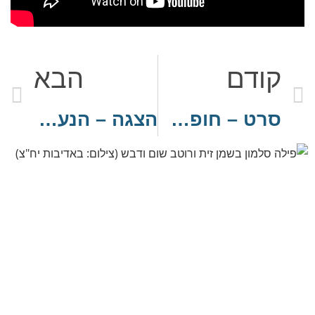
קודם
הבא
סרט – חופשה בקטנה
הצגה – הנערה. מילה של "אמא נגה"