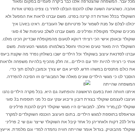
מכל עבר. המשפחה שהצטרפה אלנו כבר ביקרה פעמיים במקום ומאוד
אהבה. כשהגיעה השעה שלנו להכנס הובלנו לחדר בו צפינו בסרט אודות
השוקולד בכלל ואודות דה קרינה בפרט. משם עברנו לראות את המפעל ולא
יכולנו לצלם על מנת לשמור על פרטיותם של העובדים. ראינו בLive איך
מכינים שוקולד מקופלת ופרלינים. משם עברנו לשלב טעימות של 4 סוגי
שוקולד ובאופן אישי הכי רציתי דווקא לטעום מהמקופלת שבדיוק הכינו מולנו.
השוקולד היה מאוד טעים ואיכותי וחוסל בשלמותו ממגשי הטעימות. משם
עברנו לסדנאת עיצוב בשוקולד וכל הילדים ישבו בשולחן נפרד מה שקצת ביעס
אותי כי רציתי להיות יחד עם הילדים…זה חלק מהכיף בלהיות משפחה ולראות
את כולם מתנסים במשהו חדש, לסייע אם יש צורך וכמובן לצלם תוך כדי.
הוסבר לנו כי מגשי הילדים שונים מאלה של המבוגרים וזו הסיבה להפרדה.
המשפחה שהייתה
איתנו חוותה זאת בפעם הראשונה והופתעה גם היא. בכל מקרה הילדים נהנו
ועיצבו לעצמם שוקולד בצורת דובון וריבוע ענקי עם כל מני תוספות ב3 סוגי
שוקולד לבן,מריר וחלב. למבוגרים היו מגשי שוקולד דקים להכנת פרלינים
וטראפלס בתוספת למגש הילדים. בתום העיצוב הוכנסו השוקולדים למקרר
גדול ל20 דקות ולאחריהן כל אחד קיבל את השוקולד שייצר וגם שי 2 פרליני
שוקולד מהבוטיק. בגדול אומר שהייתה חוויה נחמדה למדי וגם מלמדת. אייעץ