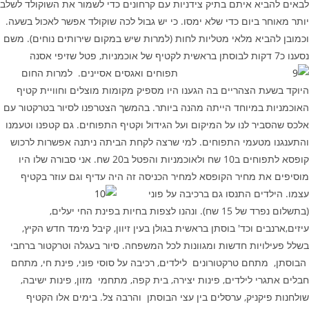
לבאים להביא איתם בתיק צידניות עם קרחונים כדי לשמור את השוקולד לשלב
יותר מאוחר ביום כדי שלא ימסו. כי יש גבול לכה שוקולד אפשר לאכול בשעה.
וכמובן להביא מלאי מטליות לחות (למרות שיש במקום שירותים נוחים). משם
נסענו כ7 דקות לבוסתן בראשית לקטיף של אוכמניות, פטל שזיפי אסנה
תפוחים ואגסים אסיינים.
למרות החום
היוקד בשעת הצהריים בה הגענו היו מספיק מקומות מוצלים וחוויית קטיף
האוכמניות במיוחד הייתה מהנה ביותר. בהמשך הצטרפנו לסיור בטרקטור עם
אלכס שהסביר לנו על המיקום ועל הגידול וקטיף התפוחים. גם קטפנו וטעמנו
והתענגנו מטעמי התפוחים. למי שרצה לקחת הביתה ניתנה אפשרות לרכוש
קופסא לתפוחים ב10 שח ולאוכמניות והפטל ב20 שח. אני סבורה שלו היו
מוסיפים את מחיר הקופסא למחיר הכניסה זה היה עדיף וגם עוזר בקטיף
עצמו.
הילדים התנסו גם ברכיבה על פוני
(בתשלום נפרד של 15 שח). ונהנו לצפות בחיות בפינת החי יעלים,
עיזים,ארנבים וכד' בוסתן בראשית בגולן בעין זיוון, קיבל מימד חדש הקיץ,
בשלל פעילויות חדשות ומגוונות לכל המשפחה. סיור בעגלה וטרקטור ברחבי
הבוסתן, מתחם טרקטורונים לילדים, רכיבה על סוסי פוני, פינת חי, מתחם
חבלים אתגרי לילדים, פינות יצירה, בית קפה, מתחמי מזון, פינות ישיבה,
שולחנות פיקניק, ערסלים בין עצי הבוסתן והרבה צל. בימים אלו הקטיף