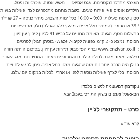
העצמי מתרכז בנקטרינות, אגס אסיאני – נאשי, אסנה, אוכמניות ופטל.
הילדים אופים פאי פירות טעים, ובשבת מתחם מתנפחים לצד פעילות בועות
סבון. שעות פעילות: 9:00 – 16:00 בכל ימות השבוע. מחיר כניסה – 27 ₪ ילד
/ 33 ₪ מבוגר. (המחיר כולל אכילה מהעץ ללא הגבלה) חלק מהפעילויות
בתשלום נוסף. הגעה: מצומת מחניים על כביש 91 לכיוון קיבוץ עין זיוון,
הבוסתן נמצא כ- 2 ק"מ צפונית לקיבוץ. Waze- בוסתן הגולן לפרטים
:
www.enzivan.co.il
ובדף הפייסבוק תיירות עין זיוון. בסיכום הייתה חוויה
נפלאה ומאוד מהנה לכולנו הילדים והמבוגרים כאחד. המחיר נוח ומזג האוויר
בגולן היה הרבה יותר נוח מזה שהגענו ממנו בתל אביב. ניתן להגיע לחוויית
הבוסתן בלי לצרף פעילות נוספת לפני או אחרי ולבלות במקום יום שלם.
קודם
קודם
עוצמה לנשים בלבד!
הבא
אוכל ואמנים בשוק התורכי בעכו
הבא
סרט – תתקשרי לג'יין
קרא עוד »
הצעה להפחתת תסמיני אלרגיה