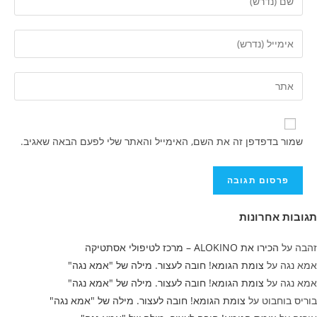
את
השם
הזן
שלך
את
או
כתובת
הזן
שם
דואר
את
משתמש
האלקטרוני
כתובת
כדי
שלך
אתר
להגיב
שמור בדפדפן זה את השם, האימייל והאתר שלי לפעם הבאה שאגיב.
כדי
האינטרנט
להגיב
שלך
(אופציונלי)
תגובות אחרונות
זהבה
על
הכירו את ALOKINO – מרכז לטיפולי אסתטיקה
אמא נגה
על
צומת הגומא! חובה לעצור. מילה של "אמא נגה"
אמא נגה
על
צומת הגומא! חובה לעצור. מילה של "אמא נגה"
בוריס בוחבוט
על
צומת הגומא! חובה לעצור. מילה של "אמא נגה"