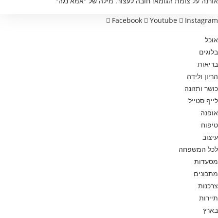
אורנה
על
צומת הגומא! חובה לעצור. מילה של "אמא נגה"
Facebook
Youtube
Instagram
אוכל
בלוגים
בריאות
הריון ולידה
כושר ותזונה
לייף סטייל
אופנה
טיפוח
עיצוב
לכל המשפחה
מסעדות
מתכונים
צרכנות
תיירות
בארץ