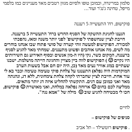
סלמון במרינדה, וכמובן טופו ולסיום מגוון רטבים מאד מעניינים כמו בלסמי
מייפל, טחינה ג'נג'ר ועוד…
פוקישופ, רח' התעשייה 5 רעננה
הגענו לחגיגת ההשקה של הסניף החדש ברח' התעשייה 5 ברעננה.
חייבת לציין שנחשפתי ל'פוקישופ' לפני יותר משנה ומאז, נהפכתי
למכורה. הפוקישופ למעשה זוהי קערה של סושי פתוח שבו אנחנו בוחרים
מה לשים, מה אנחנו אוהבים ופשוט מתענגים. שמחתי מאד להגיע לסניף
ברעננה, המקום כשר, נקי (היו ה-מון אנשים ובסוף האירוע גם השירותים
היו נקיים 🙂 ) הפוקישופ לווה ביין מצויין והחגיגה הייתה מושלמת. ישבנו
שעתיים במזג אוויר נעים מאד (כן, היה יום חם אבל בשעות הערב
המוקדמות היה נפלא) התענגנו על צלחת פוקי טעימה טעימה וכבר בא לי
עוד אחת. חייבת לציין שחברתי לקחה צלחת צימחונית, ללא דג, ונהנתה
מאד ואני כמובן עם דגים. התקשתי להחליט איזה דג יותר מתאים.
ממליצה לכם בחום 🙂 ארוחה נפלאה במלחה, ואני מאושרת 🙂 פוקישופ,
חכו לי מבטיחה להגיע שוב 🙂
מילה של "אמא נגה".
לחיים
סניפים של פוקישופ –
.
פוקישופ
רוטשילד – תל אביב