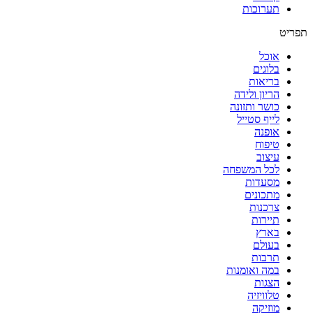
תערוכות
תפריט
אוכל
בלוגים
בריאות
הריון ולידה
כושר ותזונה
לייף סטייל
אופנה
טיפוח
עיצוב
לכל המשפחה
מסעדות
מתכונים
צרכנות
תיירות
בארץ
בעולם
תרבות
במה ואומנות
הצגות
טלוויזיה
מוזיקה