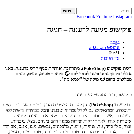
Skip
to
חיפוש
content
Facebook
Youtube
Instagram
פוקישופ מגיעה לרעננה – חגיגה
noga
אוגוסט 25, 2022
09:21
אין תגובות
רשת פוקישופ
(PokeShop)
, מתרחבת ופותחת סניף חדש ברעננה. באנו
אכלנו כל כך נהננו ורצנו לספר לכם 🙂 בקיצור טעים, טעים, טעים
ממליצים בחום 🙂 מילה של "אמא נגה".
פוקישופ, רח' התעשייה 5 רעננה
'פוקישופ'
(PokeShop)
, הן קערות המציעות מגוון בסיסים של דגים נאים
ותוספות, המתאימים גם לקהל צמחוני וטבעוני והכל בבחירה אישית לפי
טעמכם. ראשית בוחרים את הבסיס אורז מלא, אורז מאודה קינואה,
איטריות אורז, לאחר ירקות ופירות ממגוון רחב ביניהם, בצל, עגבניות,
אצה, פולי סויה, גזר, צנוניות, ג'ינג'ר, מלפפונים, נבטים, מנגו, אננס, אבוקדו
ועוד… ואחר בוחרים מנת דג. טונה, טונה במרינדה, טונה במיונז, סלמון,