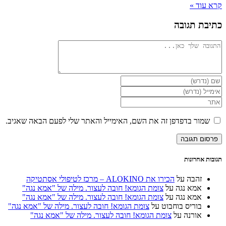
קרא עוד »
כתיבת תגובה
להגיב
הזן
את
הזן
השם
את
הזן
שלך
כתובת
את
או
דואר
כתובת
שמור בדפדפן זה את השם, האימייל והאתר שלי לפעם הבאה שאגיב.
שם
האלקטרוני
אתר
משתמש
שלך
האינטרנט
כדי
כדי
שלך
להגיב
להגיב
(אופציונלי)
תגובות אחרונות
זהבה
על
הכירו את ALOKINO – מרכז לטיפולי אסתטיקה
אמא נגה
על
צומת הגומא! חובה לעצור. מילה של "אמא נגה"
אמא נגה
על
צומת הגומא! חובה לעצור. מילה של "אמא נגה"
בוריס בוחבוט
על
צומת הגומא! חובה לעצור. מילה של "אמא נגה"
אורנה
על
צומת הגומא! חובה לעצור. מילה של "אמא נגה"