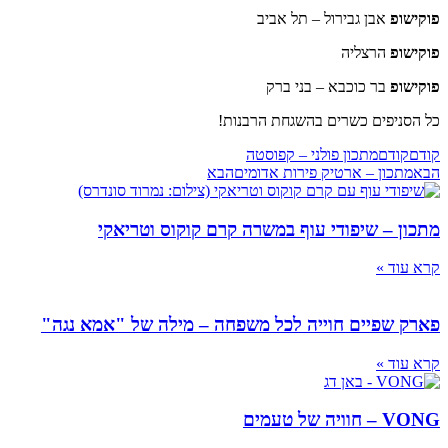
פוקישופ
אבן גבירול – תל אביב
פוקישופ
הרצליה
פוקישופ
בר כוכבא – בני ברק
כל הסניפים כשרים בהשגחת הרבנות!
קודם
קודם
מתכון פולני – קפוסטה
הבא
מתכון – ארטיק פירות אדומים
הבא
מתכון – שיפודי עוף במשרה קרם קוקוס וטריאקי
קרא עוד »
פארק שפיים חוייה לכל משפחה – מילה של "אמא נגה"
קרא עוד »
VONG – חוויה של טעמים