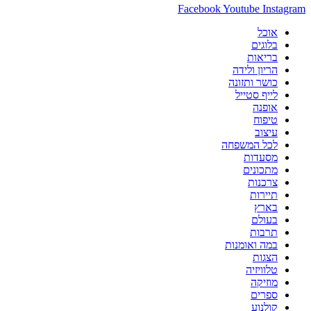
Facebook
Youtube
Instagram
אוכל
בלוגים
בריאות
הריון ולידה
כושר ותזונה
לייף סטייל
אופנה
טיפוח
עיצוב
לכל המשפחה
מסעדות
מתכונים
צרכנות
תיירות
בארץ
בעולם
תרבות
במה ואומנות
הצגות
טלוויזיה
מוזיקה
ספרים
קולנוע