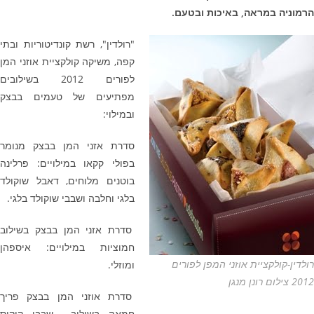
הרמוניה במראה, באיכות ובטעם.
"רולדין", רשת קונדיטוריות ובתי
קפה, משיקה קולקציית אוזני המן
לפורים 2012 בשילובים
מפתיעים של טעמים בבצק
ובמילוי:
סדרת אזני המן בבצק מנומר
בפולי קקאו במילויים: פרלינה
בוטנים מלוחים, דאבל שוקולד
בלגי וחלבה ושבבי שוקולד בלגי.
סדרת אזני המן בבצק בשילוב
חמוציות במילויים: איספהן
רולדין-קולקציית אוזני המפן לפורים
ומוזלי.
2012 צילום רונן מנגן
סדרת אוזני המן בבצק פריך
חמאה בשילוב שבבי קוקוס