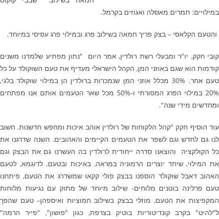
במילויים: תמרים מאסלה ואגוזים בקרמל.
והטעם הקלאסי – בצק פריך חמאה בשילוב פרג ובמילוי פרג עסיסי במיוחד.
קובי חקק, יו"ר ומבעלי רשת רולדין, אמר היום "נתון מפתיע שלמדנו משנים
קודמות הוא שגם באוזני המן, הקהל הישראלי מעדיף את טעם השוקולד על כל
טעם אחר. 30% מכלל אוזני המן שנמכרות ברולדין הן במילוי שוקולד בלגי,
20% במילוי הפרג המסורתי ו-50% מכל שאר הטעמים אותם אנו מפתחים
ומחדשים מידי שנה".
עוד הוסיף חקק "קהל הלקוחות של רולדין אוהב איכות ומחפש חדשנות. חשוב
לנו גם לחדש וגם לשפר את הטעמים הקיימים והאהובים. השנה שדרגנו את
כל הקולקציה והוצאנו סדרה ייחודית לרולדין בה העשרנו גם את הבצק וגם
את המילוי, שיחד יוצרים הרמוניה במראה, באיכות ובטעם. לדוגמא, לטעם
האהוב דאבל שוקולד הוספנו בבצק פולי קקאו שמשדרג את הטעם, פיתחנו
טעם פרלינה בוטנים מלוחים- שילוב מיוחד של מתוק עם נגיעות מלוחות
המקפיצות את הטעם, מוזלי בבצק בשילוב חמוציות ואיספהן– טעם שהפך
ל"להיט" בקרב קונדיטוריות בוטיק בצרפת, כגון "פושון", "פייר הרמה"