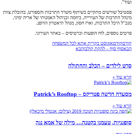
ועוד".
פסטיבל שורשים מתקיים בשיתוף משרד התרבות והספורט, בהובלת צוות
מינהל התרבות של העירייה, ביוזמה ובניהול האמנותי של אריה ימיני,
מנכ"ל היכל התרבות, וארז חסון, מנהל תיאטרון הדופנ.
פרטים נוספים, לוח הופעות וכרטיסים – באתר העירוני.
קודם
קודם
אוגוסט בקרית אתא לכל המשפחה
הבא
סוף סוף – להקת קולבן
הבא
סרט לילדים – הכלב והחתולה
קרא עוד »
מסעדה חדשה פטריקס – Patrick’s Rooftop
קרא עוד »
סופגניות, טעמנו בקטנה… מילה של אמא נגה