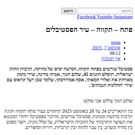
Skip
to
חיפוש
content
Facebook
Youtube
Instagram
פתח – תקווה – עיר הפסטיבלים
noga
אוגוסט 7, 2025
08:12
אין תגובות
פסטיבל שורשים בפתח תקווה, חמישה ימים של מוזיקה, תרבות וזהות
ישראלית. תיסלם חוגגים 45, שלום חנוך, אביהו מדינה, שירי מימון
מארחת את ואלרי חמאתי, אסף אמדורסקי, שלומי שבן ויעל קראוס עם
שירי 'החלונות הגבוהים'.
שלום חנוך צילום אבי סולטן
בין התאריכים 24 עד 28 באוגוסט 2025 תתקיים בעיר פתח תקווה חגיגת
תרבות מרגשת ומגוונת, פסטיבל שורשים. מדובר בפסטיבל ייחודי המבטא
את העושר התרבותי של החברה הישראלית, על שלל גווניה, ויוצר מפגש
בין מזרח ומערב, בין עבר להווה ובין תרבויות, דורות וסיפורים.