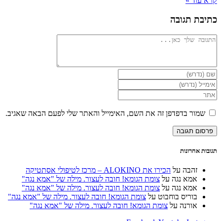
קרא עוד »
כתיבת תגובה
להגיב
הזן
את
הזן
השם
את
הזן
שלך
כתובת
את
או
דואר
כתובת
שמור בדפדפן זה את השם, האימייל והאתר שלי לפעם הבאה שאגיב.
שם
האלקטרוני
אתר
משתמש
שלך
האינטרנט
כדי
כדי
שלך
להגיב
להגיב
(אופציונלי)
תגובות אחרונות
זהבה
על
הכירו את ALOKINO – מרכז לטיפולי אסתטיקה
אמא נגה
על
צומת הגומא! חובה לעצור. מילה של "אמא נגה"
אמא נגה
על
צומת הגומא! חובה לעצור. מילה של "אמא נגה"
בוריס בוחבוט
על
צומת הגומא! חובה לעצור. מילה של "אמא נגה"
אורנה
על
צומת הגומא! חובה לעצור. מילה של "אמא נגה"