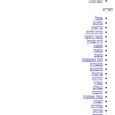
תערוכות
תפריט
אוכל
בלוגים
בריאות
הריון ולידה
כושר ותזונה
לייף סטייל
אופנה
טיפוח
עיצוב
לכל המשפחה
מסעדות
מתכונים
צרכנות
תיירות
בארץ
בעולם
תרבות
במה ואומנות
הצגות
טלוויזיה
מוזיקה