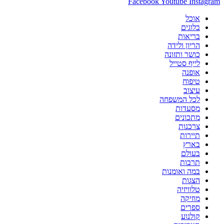
Facebook
Youtube
Instagram
אוכל
בלוגים
בריאות
הריון ולידה
כושר ותזונה
לייף סטייל
אופנה
טיפוח
עיצוב
לכל המשפחה
מסעדות
מתכונים
צרכנות
תיירות
בארץ
בעולם
תרבות
במה ואומנות
הצגות
טלוויזיה
מוזיקה
ספרים
קולנוע