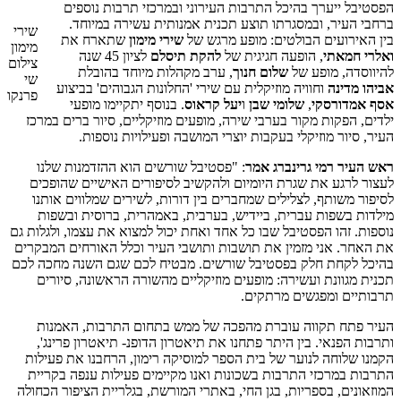
הפסטיבל ייערך בהיכל התרבות העירוני ובמרכזי תרבות נוספים
ברחבי העיר, ובמסגרתו תוצע תכנית אמנותית עשירה במיוחד.
שירי
בין האירועים הבולטים: מופע מרגש של
שירי מימון
שתארח את
מימון
ואלרי חמאתי
, הופעה חגיגית של
להקת תיסלם
לציון 45 שנה
צילום
להיווסדה, מופע של
שלום חנוך
, ערב מקהלות מיוחד בהובלת
שי
אביהו מדינה
וחוויה מוזיקלית עם שירי 'החלונות הגבוהים' בביצוע
פרנקו
אסף אמדורסקי
,
שלומי שבן
ו
יעל קראוס
. בנוסף יתקיימו מופעי
ילדים, הפקות מקור בערבי שירה, מופעים מוזיקליים, סיור ברים במרכז
העיר, סיור מוזיקלי בעקבות יוצרי המושבה ופעילויות נוספות.
ראש העיר רמי גרינברג אמר
: "פסטיבל שורשים הוא ההזדמנות שלנו
לעצור לרגע את שגרת היומיום ולהקשיב לסיפורים האישיים שהופכים
לסיפור משותף, לצלילים שמחברים בין דורות, לשירים שמלווים אותנו
מילדות בשפות עברית, ביידיש, בערבית, באמהרית, ברוסית ובשפות
נוספות. זהו הפסטיבל שבו כל אחד ואחת יכול למצוא את עצמו, ולגלות גם
את האחר. אני מזמין את תושבות ותושבי העיר וכלל האורחים המבקרים
בהיכל לקחת חלק בפסטיבל שורשים. מבטיח לכם שגם השנה מחכה לכם
תכנית מגוונת ועשירה: מופעים מוזיקליים מהשורה הראשונה, סיורים
תרבותיים ומפגשים מרתקים.
העיר פתח תקווה עוברת מהפכה של ממש בתחום התרבות, האמנות
ותרבות הפנאי. בין היתר פתחנו את תיאטרון הדופנ- תיאטרון פרינג',
הקמנו שלוחה לנוער של בית הספר למוסיקה רימון, הרחבנו את פעילות
התרבות במרכזי התרבות בשכונות ואנו מקיימים פעילות ענפה בקריית
המוזאונים, בספריות, בגן החי, באתרי המורשת, בגלריית הציפור הכחולה